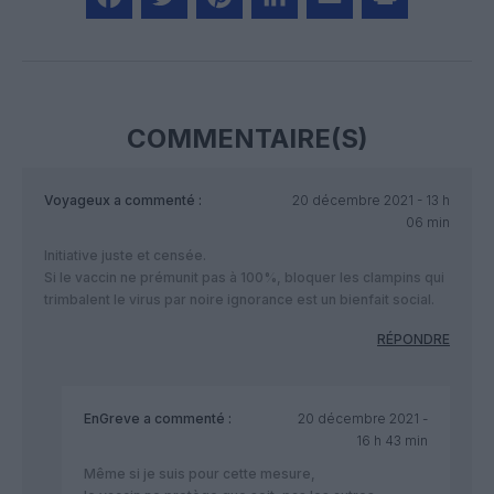
Facebook
Twitter
Pinterest
LinkedIn
Email
Print
COMMENTAIRE(S)
Voyageux
a commenté :
20 décembre 2021 - 13 h
06 min
Initiative juste et censée.
Si le vaccin ne prémunit pas à 100%, bloquer les clampins qui
trimbalent le virus par noire ignorance est un bienfait social.
RÉPONDRE
EnGreve
a commenté :
20 décembre 2021 -
16 h 43 min
Même si je suis pour cette mesure,