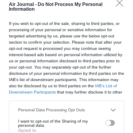
Air Journal -
Do Not Process My Personal
quand.
Information
Le même QR me permet de démontrer que je suis en règle
avec deux doses au Portugal, alors qu’avec ces mêmes deux
If you wish to opt-out of the sale, sharing to third parties, or
doses je suis devenu un malfrat antivax réactionnaire
processing of your personal or sensitive information for
poujadiste mangeur d’enfants (vivants) en France, où les 3
targeted advertising by us, please use the below opt-out
doses sont devenues une obligation déguisée sous peine de
section to confirm your selection. Please note that after your
se faire emm**der par notre leader “penser printemps”.
opt-out request is processed you may continue seeing
interest-based ads based on personal information utilized by
RÉPONDRE
us or personal information disclosed to third parties prior to
your opt-out. You may separately opt-out of the further
disclosure of your personal information by third parties on the
Laf
a commenté :
6 février 2022 - 23 h 37
IAB’s list of downstream participants. This information may
min
also be disclosed by us to third parties on the
IAB’s List of
Downstream Participants
that may further disclose it to other
Faut il toujours pour aller au Portugal remplir le formulaire
third parties.
merci
Personal Data Processing Opt Outs
RÉPONDRE
I want to opt-out of the Sharing of my
personal data.
Opted In
Ouhaaaa: ça c’est
7 février 2022 - 9 h 44