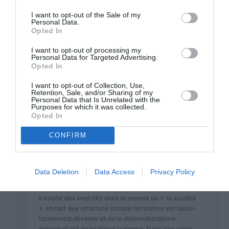
métaphysique !
a commenté :
min
I want to opt-out of the Sale of my
Personal Data.
Remplir or not remplir un formulaire?
Opted In
THAT is the question!
I want to opt-out of processing my
RÉPONDRE
Personal Data for Targeted Advertising.
Opted In
I want to opt-out of Collection, Use,
Retention, Sale, and/or Sharing of my
Personal Data that Is Unrelated with the
Murice
a commenté :
7 février 2022 - 11 h 16 min
Purposes for which it was collected.
Opted In
on ne veut pas de cette société hystérique et sanitaire
CONFIRM
RÉPONDRE
Data Deletion
Data Access
Privacy Policy
Super!
a commenté :
7 février 2022 - 12 h 57
min
Il existe des endroits dans le monde où « la société
« en tant que structure sociale normative est quasi-
totalement absente et où le debrouillardisme
individuel est en pratique la norme. Dans ces coins