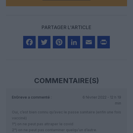
PARTAGER L'ARTICLE
Facebook
Twitter
Pinterest
LinkedIn
Email
Print
COMMENTAIRE(S)
EnGreve
a commenté :
6 février 2022 - 12 h 19
min
Oui, c’est bien connu qu’avec le passe sanitaire (enfin une fois
vacciné)
1°) on ne peut pas attraper le covid
2°) on ne peut pas contaminer quelqu’un d’autre.