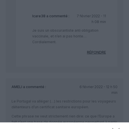
Icare38
a commenté :
7 février 2022 - 11
h 08 min
Je suis un obscurantiste anti obligation
vaccinale, et n’en ai pas honte…
Cordialement.
RÉPONDRE
AMELI
a commenté :
6 février 2022 - 12 h 50
min
Le Portugal va alléger (…) les restrictions pour les voyageurs
détenteurs d’un certificat sanitaire européen.
Cette phrase ne veut strictement rien dire: ce que l’Europe a
fait c’est une base de donnée européenne permettant à partir
d’un QR de savoir combien de doses vous avez recues, et