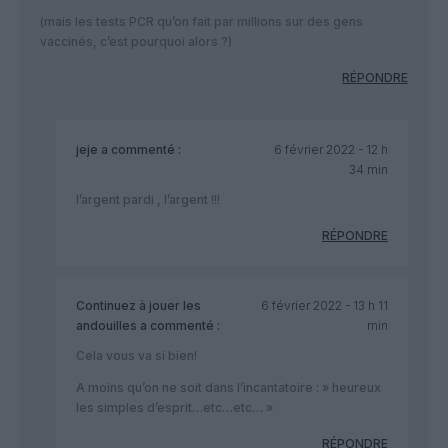
(mais les tests PCR qu’on fait par millions sur des gens
vaccinés, c’est pourquoi alors ?)
RÉPONDRE
jeje
a commenté :
6 février 2022 - 12 h
34 min
l’argent pardi , l’argent !!!
RÉPONDRE
Continuez à jouer les
6 février 2022 - 13 h 11
andouilles
a commenté :
min
Cela vous va si bien!
A moins qu’on ne soit dans l’incantatoire : » heureux
les simples d’esprit…etc…etc… »
RÉPONDRE