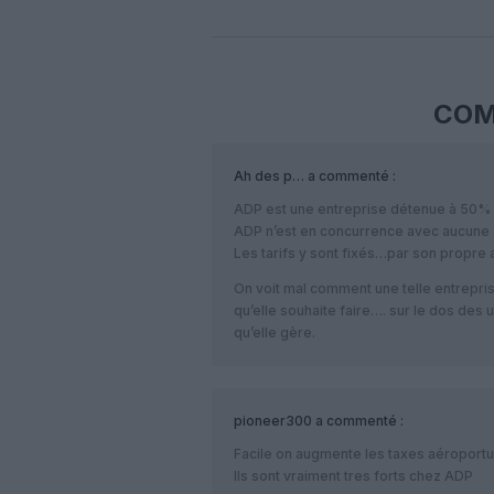
COM
Ah des p…
a commenté :
ADP est une entreprise détenue à 50% pa
ADP n’est en concurrence avec aucune a
Les tarifs y sont fixés…par son propre act
On voit mal comment une telle entrepri
qu’elle souhaite faire…. sur le dos des 
qu’elle gère.
pioneer300
a commenté :
Facile on augmente les taxes aéroportua
Ils sont vraiment tres forts chez ADP