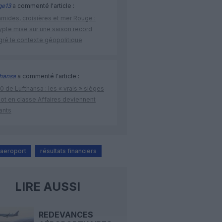
ge13
a commenté l'article :
amides, croisières et mer Rouge :
ypte mise sur une saison record
gré le contexte géopolitique
thansa
a commenté l'article :
 de Lufthansa : les « vrais » sièges
lot en classe Affaires deviennent
ants
aeroport
résultats financiers
LIRE AUSSI
REDEVANCES