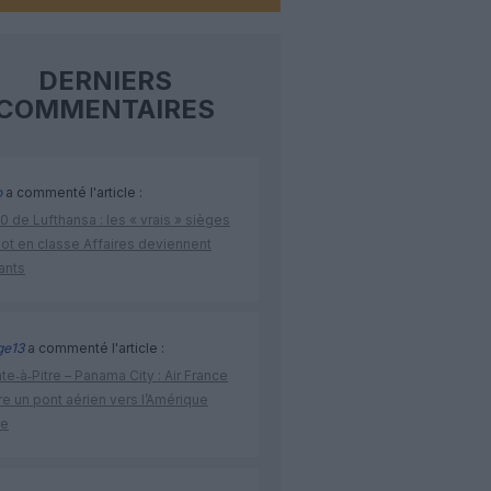
DERNIERS
COMMENTAIRES
o
a commenté l'article :
 de Lufthansa : les « vrais » sièges
lot en classe Affaires deviennent
ants
ge13
a commenté l'article :
te‑à‑Pitre – Panama City : Air France
e un pont aérien vers l’Amérique
ne