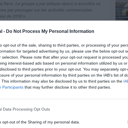
 Paris. Le groupe a par ailleurs réussi à accroître sa
faires par passager sur les activités commerciales
lui de 2019
».
uée selon le dirigeant par «
le développement des
l -
Do Not Process My Personal Information
ent l’acquisition de l’aéroport d’Almaty, qui contribue
e de façon significative, et le gain pour 25 nouvelles
to opt-out of the sale, sharing to third parties, or processing of your per
eurs actifs à l’international ont fait l’objet
formation for targeted advertising by us, please use the below opt-out s
 de restructuration de dette. Les discussions se
r selection. Please note that after your opt-out request is processed y
n et de Santiago du Chili
». La reprise d’activité au
eing interest-based ads based on personal information utilized by us or
 «
stabiliser sa trésorerie entre mi-juillet et décembre
disclosed to third parties prior to your opt-out. You may separately opt-
losure of your personal information by third parties on the IAB’s list of
upe est attendu
entre 70% et 80% du niveau de 2019
,
. This information may also be disclosed by us to third parties on the
IA
rly) entre 65% et 75% du niveau d’avant la
Participants
that may further disclose it to other third parties.
 se situer entre 30% et 35%, et
le résultat net
investissements (hors investissements financiers) du
r an en moyenne entre 2022 et 2025, dont « entre 550
l Data Processing Opt Outs
022 ». ADp enfin prévoit pour l’année en cours un
 de 6x à 7x.
o opt-out of the Sharing of my personal data.