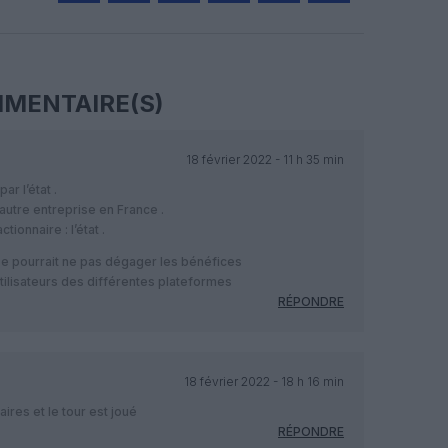
Facebook
Twitter
Pinterest
LinkedIn
Email
Print
MENTAIRE(S)
18 février 2022 - 11 h 35 min
r l’état .
utre entreprise en France .
ionnaire : l’état .
se pourrait ne pas dégager les bénéfices
utilisateurs des différentes plateformes
RÉPONDRE
18 février 2022 - 18 h 16 min
ires et le tour est joué
RÉPONDRE