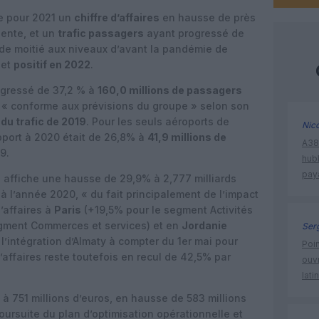
e pour 2021 un
chiffre d’affaires
en hausse de près
dente, et un
trafic passagers
ayant progressé de
 de moitié aux niveaux d’avant la pandémie de
net
positif en 2022
.
ogressé de 37,2 % à
160,0 millions de passagers
, « conforme aux prévisions du groupe » selon son
du trafic de 2019
. Pour les seuls aéroports de
Nic
apport à 2020 était de 26,8% à
41,9 millions de
A380
9.
hub
pay
 affiche une hausse de 29,9% à 2,777 milliards
 à l’année 2020, « du fait principalement de l’impact
d’affaires à
Paris
(+19,5% pour le segment Activités
gment Commerces et services) et en
Jordanie
Ser
 l’intégration d’Almaty à compter du 1er mai pour
Poin
’affaires reste toutefois en recul de 42,5% par
ouvr
lati
à 751 millions d’euros, en hausse de 583 millions
oursuite du plan d’optimisation opérationnelle et