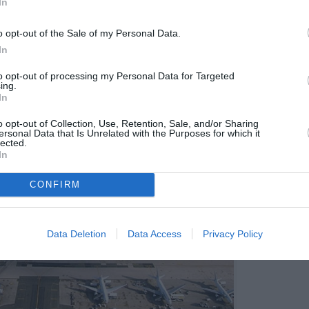
Groupe ADP a défini une feuille de route
In
”
, «
porteuse d’un nouvel élan, qui exprime
 son nouveau modèle aéroportuaire sur le long
o opt-out of the Sale of my Personal Data.
In
to opt-out of processing my Personal Data for Targeted
ing.
In
o opt-out of Collection, Use, Retention, Sale, and/or Sharing
ersonal Data that Is Unrelated with the Purposes for which it
lected.
In
CONFIRM
Data Deletion
Data Access
Privacy Policy