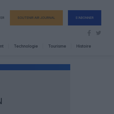
TER
SOUTENIR AIR JOURNAL
S'ABONNER
nt
Technologie
Tourisme
Histoire
Pratique
Hôtellerie
Voyages d’affaires
N