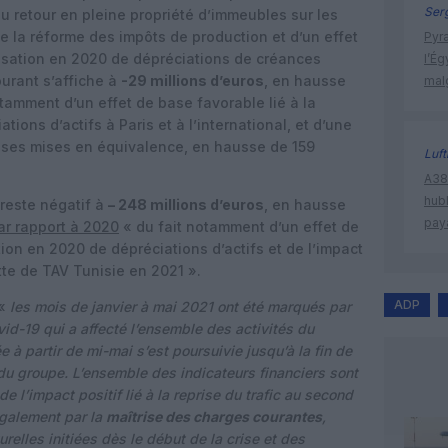
Ser
au retour en pleine propriété d’immeubles sur les
de la réforme des impôts de production et d’un effet
Pyr
lisation en 2020 de dépréciations de créances
l’Ég
ourant s’affiche à
-29 millions d’euros
, en hausse
mal
otamment d’un effet de base favorable lié à la
ions d’actifs à Paris et à l’international, et d’une
rises mises en équivalence, en hausse de 159
Luf
A380
hub
reste négatif à
– 248 millions d’euros
, en hausse
pay
ar rapport à 2020
« du fait notamment d’un effet de
tion en 2020 de dépréciations d’actifs et de l’impact
ette de TAV Tunisie en 2021 ».
ADP
 «
les mois de janvier à mai 2021 ont été marqués par
d-19 qui a affecté l’ensemble des activités du
 à partir de mi-mai s’est poursuivie jusqu’à la fin de
u groupe. L’ensemble des indicateurs financiers sont
e l’impact positif lié à la reprise du trafic au second
également par la
maîtrise des charges courantes
,
lles initiées dès le début de la crise et des