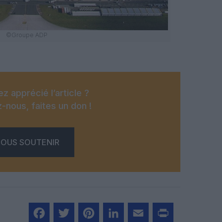
©Groupe ADP
z apprécié l’article ?
-nous, faites un don !
OUS SOUTENIR