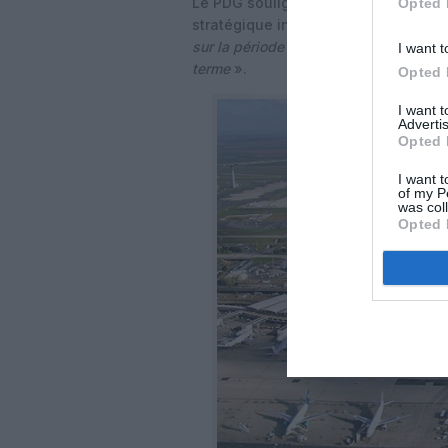
Le PDG souligne d’autre part que le 
Opted 
stratégique intitulée
“2025 Pioneers
sur la période 2022-2025 la vision de
I want t
terme
».
Opted 
I want 
Advertis
Opted 
I want t
of my P
was col
Opted 