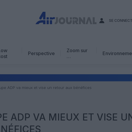
SE CONNEC
Low
Zoom sur
Perspective
Environneme
cost
…
Edito
En chiffres
Avis d’expert
oupe ADP va mieux et vise un retour aux bénéfices
AJ Académie
Vidéo
PE ADP VA MIEUX ET VISE U
ÉNÉFICES