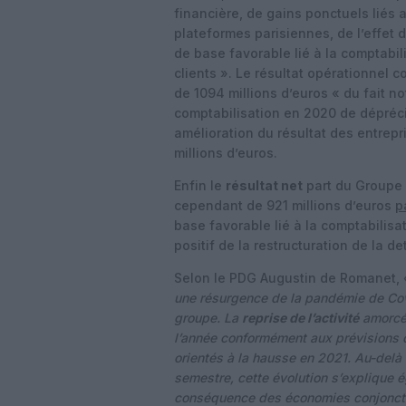
financière, de gains ponctuels liés 
plateformes parisiennes, de l’effet 
de base favorable lié à la comptabi
clients ». Le résultat opérationnel c
de 1094 millions d’euros « du fait n
comptabilisation en 2020 de dépréciat
amélioration du résultat des entrep
millions d’euros.
Enfin le
résultat net
part du Groupe 
cependant de 921 millions d’euros
p
base favorable lié à la comptabilisa
positif de la restructuration de la d
Selon le PDG Augustin de Romanet,
une résurgence de la pandémie de Covi
groupe. La
reprise de l’activité
amorcée
l’année conformément aux prévisions d
orientés à la hausse en 2021. Au-delà d
semestre, cette évolution s’explique 
conséquence des économies conjoncture