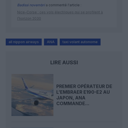
Badissi novembri
a commenté l'article :
Nice–Corse : ces vols électriques qui se profilent à
l’horizon 2030
all nippon airways
ANA
taxi volant autonome
LIRE AUSSI
PREMIER OPÉRATEUR DE
L’EMBRAER E190-E2 AU
JAPON, ANA
COMMANDE...