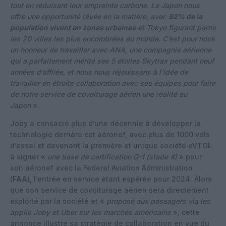
tout en réduisant leur empreinte carbone. Le Japon nous
offre une opportunité rêvée en la matière, avec
92% de la
population vivant en zones urbaines
et Tokyo figurant parmi
les 20 villes les plus encombrées au monde. C’est pour nous
un honneur de travailler avec ANA, une compagnie aérienne
qui a parfaitement mérité ses 5 étoiles Skytrax pendant neuf
années d’affilée, et nous nous réjouissons à l’idée de
travailler en étroite collaboration avec ses équipes pour faire
de notre service de covoiturage aérien une réalité au
Japon
».
Joby a consacré plus d’une décennie à développer la
technologie derrière cet aéronef, avec plus de 1000 vols
d’essai et devenant la première et unique société eVTOL
à signer «
une base de certification G-1 (stade 4)
» pour
son aéronef avec la Federal Aviation Administration
(
FAA
), l’entrée en service étant espérée pour 2024. Alors
que son service de covoiturage aérien sera directement
exploité par la société et «
proposé aux passagers via les
applis Joby et Uber sur les marchés américains
», cette
annonce illustre sa stratégie de collaboration en vue du