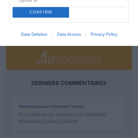
Opted In
Soutenez Air Journal participez
à son
développement !
CONFIRM
NOUS SOUTENIR
Data Deletion
Data Access
Privacy Policy
DERNIERS COMMENTAIRES
Mathématiques
a commenté l'article :
19 h 23 sans escale : le Boeing 777F de National
Airlines relie l’Écosse à l’Australie