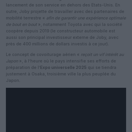
lancement de son service en dehors des Etats-Unis. En
outre, Joby projette de travailler avec des partenaires de
mobilité terrestre «
afin de garantir une expérience optimale
de bout en bout
», notamment Toyota avec qui la société
coopère depuis 2019 (le constructeur automobile est
aussi son principal investisseur externe de Joby, avec
près de 400 millions de dollars investis à ce jour).
Le concept de covoiturage aérien «
reçoit un vif intérêt au
Japon
», à l’heure où le pays intensifie ses efforts de
préparation de l’
Expo universelle 2025
qui se tiendra
justement à Osaka, troisième ville la plus peuplée du
Japon.