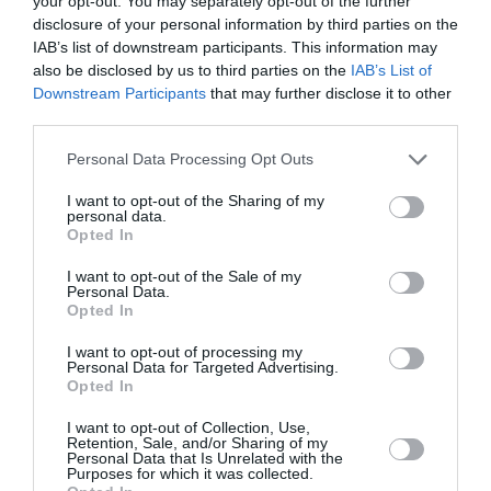
your opt-out. You may separately opt-out of the further
disclosure of your personal information by third parties on the
IAB’s list of downstream participants. This information may
PARTAGER L'ARTICLE
also be disclosed by us to third parties on the
IAB’s List of
Downstream Participants
that may further disclose it to other
third parties.
Facebook
Twitter
Pinterest
LinkedIn
Email
Print
Personal Data Processing Opt Outs
I want to opt-out of the Sharing of my
personal data.
Opted In
Aucun commentaire !
I want to opt-out of the Sale of my
Personal Data.
Opted In
LAISSER UN COMMENTAIRE
I want to opt-out of processing my
Personal Data for Targeted Advertising.
Opted In
FAIRE UN DON
I want to opt-out of Collection, Use,
Retention, Sale, and/or Sharing of my
Personal Data that Is Unrelated with the
Appel aux lecteurs !
Purposes for which it was collected.