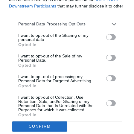
Downstream Participants
that may further disclose it to other
third parties.
Aucun commentaire !
Personal Data Processing Opt Outs
LAISSER UN COMMENTAIRE
I want to opt-out of the Sharing of my
personal data.
Opted In
I want to opt-out of the Sale of my
FAIRE UN DON
Personal Data.
Opted In
Appel aux lecteurs !
I want to opt-out of processing my
Soutenez Air Journal participez
à son
Personal Data for Targeted Advertising.
Opted In
développement !
I want to opt-out of Collection, Use,
Retention, Sale, and/or Sharing of my
Personal Data that Is Unrelated with the
Purposes for which it was collected.
NOUS SOUTENIR
Opted In
CONFIRM