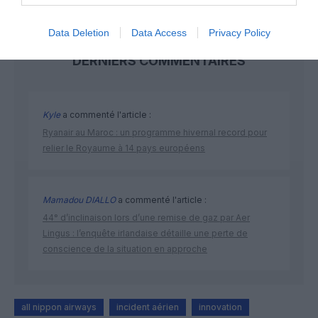
Data Deletion
Data Access
Privacy Policy
DERNIERS COMMENTAIRES
Kyle
a commenté l'article :
Ryanair au Maroc : un programme hivernal record pour
relier le Royaume à 14 pays européens
Mamadou DIALLO
a commenté l'article :
44° d’inclinaison lors d’une remise de gaz par Aer
Lingus : l’enquête irlandaise détaille une perte de
conscience de la situation en approche
all nippon airways
incident aérien
innovation