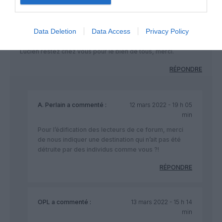
Lucien.M prends une corde stp
a
11 mars 2022 - 17 h 17 min
Data Deletion
Data Access
Privacy Policy
commenté :
Lucien restez chez vous pour le bien de tous, merci.
RÉPONDRE
A. Perlain
a commenté :
12 mars 2022 - 19 h 05
min
Pour l’édification des lecteurs de ce forum, merci
de nous indiquer une destination qui n’ait pas été
détruite par des individus comme vous ?!
RÉPONDRE
OPL
a commenté :
13 mars 2022 - 15 h 14
min