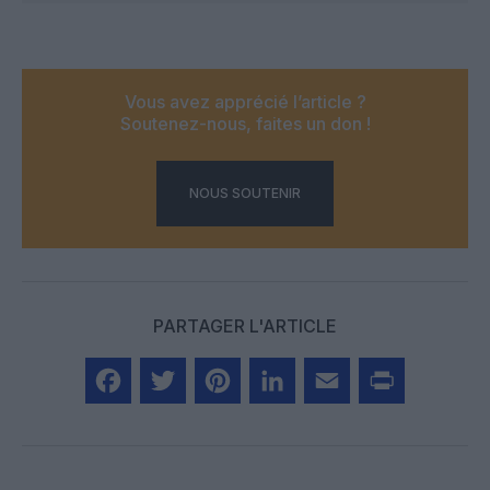
Vous avez apprécié l’article ?
Soutenez-nous, faites un don !
NOUS SOUTENIR
PARTAGER L'ARTICLE
Facebook
Twitter
Pinterest
LinkedIn
Email
Print