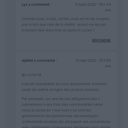
Lys
a commenté :
11 mars 2022 - 19 h 44
min
Constat cruel, brutal, certes, mais en fin de compte,
pas si loin que cela de la réalité : qu’est-ce qui est
vraiment faux dans tout ce qu’écrit Lucien ?
RÉPONDRE
atplhkt
a commenté :
11 mars 2022 - 21 h 50
min
@ Lucien M
Il serait souhaitable de vous documenter à minima
avant de mettre en ligne des propos inexacts.
Par exemple, sur une de vos allégations (les «
subventions » aux frais des contribuables selon
vous) à certaines « low cost » ce sont les
gestionnaires de plateformes aéronautiques
(collectivités locales) qui ont passé ces conventions
avec différentes compagnies aériennes pour doper