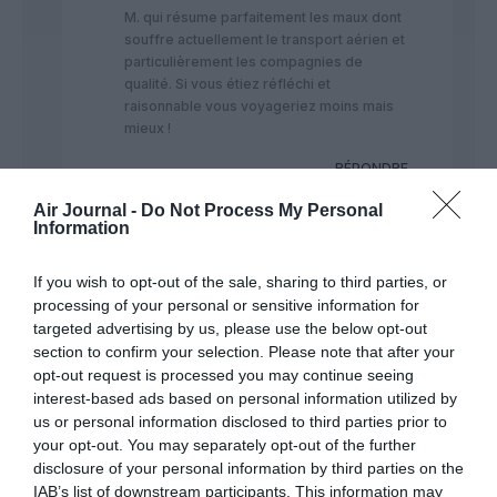
M. qui résume parfaitement les maux dont
souffre actuellement le transport aérien et
particulièrement les compagnies de
qualité. Si vous étiez réfléchi et
raisonnable vous voyageriez moins mais
mieux !
RÉPONDRE
Air Journal -
Do Not Process My Personal
Information
OPL en rêve
a
13 mars 2022 - 15
commenté :
h 03 min
If you wish to opt-out of the sale, sharing to third parties, or
Le transport de masse bon marché qui
processing of your personal or sensitive information for
maltraite ses personnels, détruit
targeted advertising by us, please use the below opt-out
l’environnement et fait voyager des
section to confirm your selection. Please note that after your
hordes destructrices ne semblent pas
opt-out request is processed you may continue seeing
vous gêner…
interest-based ads based on personal information utilized by
us or personal information disclosed to third parties prior to
RÉPONDRE
your opt-out. You may separately opt-out of the further
disclosure of your personal information by third parties on the
IAB’s list of downstream participants. This information may