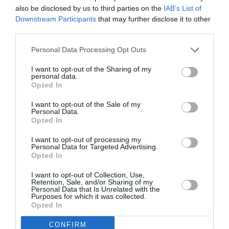
also be disclosed by us to third parties on the
IAB’s List of
Pierre
a commenté :
13 mars 2022 - 10 h 41
Downstream Participants
that may further disclose it to other
min
third parties.
Sans low-cost, sans tourisme de masse le secteur
Personal Data Processing Opt Outs
aérien ne pourra pas survivre avec une clientèle
d’affaire à la baisse et seulement une clientèle
I want to opt-out of the Sharing of my
fortunée. Le secteur se réduira donc à peau de
personal data.
chagrin et ce sera la fin des aéroports.
Opted In
RÉPONDRE
I want to opt-out of the Sale of my
Personal Data.
Opted In
I want to opt-out of processing my
Personal Data for Targeted Advertising.
Pioneer 300
a commenté :
11 mars 2022 - 16 h 31 min
Opted In
Nul doute que pour retrouver la compétitivité les aéroports
I want to opt-out of Collection, Use,
vont augmenter les taxes aéroportuaires histoire d en
Retention, Sale, and/or Sharing of my
rajouter une couche avec l augmentation du prix du pétrole
Personal Data that Is Unrelated with the
Purposes for which it was collected.
Parions …
Opted In
RÉPONDRE
CONFIRM