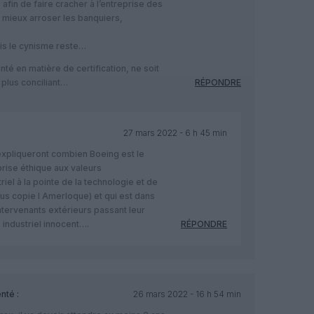
afin de faire cracher à l’entreprise des
ur mieux arroser les banquiers,
is le cynisme reste…
é en matière de certification, ne soit
 plus conciliant…
RÉPONDRE
27 mars 2022 - 6 h 45 min
 expliqueront combien Boeing est le
rise éthique aux valeurs
iel à la pointe de la technologie et de
rbus copie l Amerloque) et qui est dans
intervenants extérieurs passant leur
industriel innocent….
RÉPONDRE
té :
26 mars 2022 - 16 h 54 min