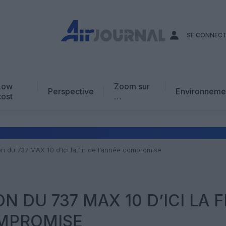
SE CONNEC
Low
Zoom sur
Perspective
Environneme
cost
…
Edito
En chiffres
Avis d’expert
ion du 737 MAX 10 d’ici la fin de l’année compromise
AJ Académie
Vidéo
N DU 737 MAX 10 D’ICI LA F
OMPROMISE