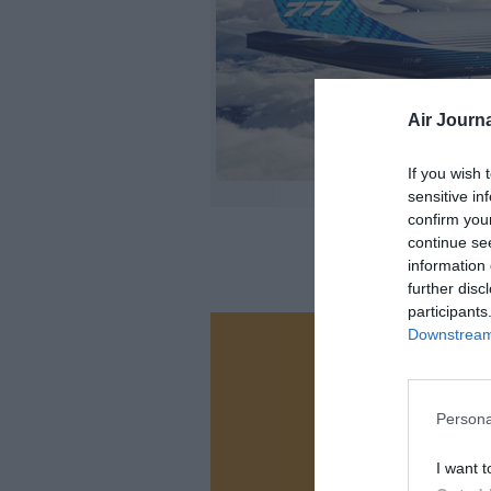
Air Journa
If you wish 
sensitive in
confirm you
continue se
information 
further disc
participants
Downstream 
Vous ave
Soutenez
Persona
N
I want t