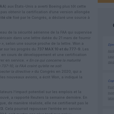
FAA
) aux États-Unis a averti Boeing plus tôt cette
pas obtenir la certification d’une version allongée
ité clé
fixé par le Congrès, a déclaré une source à
reau de la sécurité aérienne de la FAA qui supervise
ricain dans une lettre datée du 21 mars de fournir
e »
, selon une source proche de la lettre. Won a
Djm
ur
sur les progrès du
737 MAX 10 et du 777-9.
Les
Apr
 en cours de développement et une certification
cau
rer en service.
« En ce qui concerne la maturité
déjà
37-10, la FAA craint qu’elle ne soit
ecter la directive »
du Congrès en 2020, qui a
 les nouveaux avions, a écrit Won, a indiqué la
Cop
Poin
ateurs l’impact potentiel sur les emplois et la
ouvr
prouvé, a rapporté Reuters la semaine dernière. En
lati
ue, de manière réaliste, elle ne certifierait pas le
23
. Cela pourrait repousser l’entrée en service