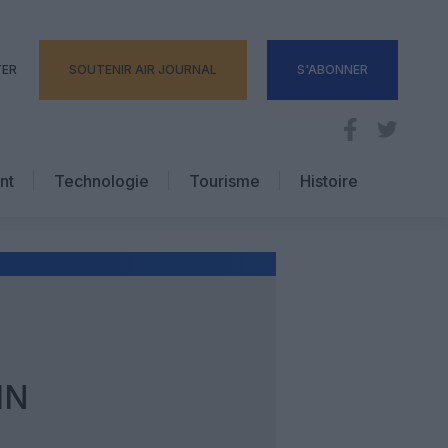
TER
SOUTENIR AIR JOURNAL
S'ABONNER
nt
Technologie
Tourisme
Histoire
Pratique
Hôtellerie
Voyages d’affaires
IN