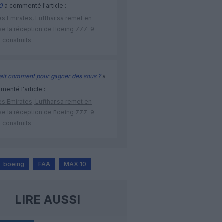
0
a commenté l'article :
ès Emirates, Lufthansa remet en
se la réception de Boeing 777-9
 construits
ait comment pour gagner des sous ?
a
enté l'article :
ès Emirates, Lufthansa remet en
se la réception de Boeing 777-9
 construits
boeing
FAA
MAX 10
LIRE AUSSI