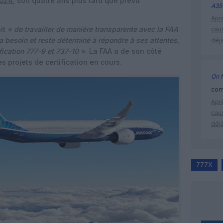
2024
, soit quatre ans plus tard que prévu
A35
Apr
ait
« de travailler de manière transparente avec la FAA
cau
 a besoin et reste déterminé à répondre à ses attentes,
déjà
fication 777-9 et 737-10 »
. La FAA a de son côté
s projets de certification en cours.
On f
comm
Apr
cau
déjà
777X