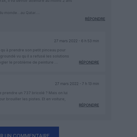
ax, il va devoir attendre au moins 2 ans
e du monde…au Qatar….
RÉPONDRE
27 mars 2022 - 6 h 53 min
re qu à prendre son petit pinceau pour
groundé vu qu il a refusé les solutions
égler le problème de peinture …
RÉPONDRE
27 mars 2022 - 7 h 13 min
 prendre un 737 bricolé ? Mais on lui
 brouiller les pistes. Et en voiture,
RÉPONDRE
ER UN COMMENTAIRE