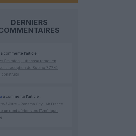
DERNIERS
COMMENTAIRES
a commenté l'article :
ès Emirates, Lufthansa remet en
se la réception de Boeing 777-9
 construits
a
a commenté l'article :
te‑à‑Pitre – Panama City : Air France
e un pont aérien vers l’Amérique
ne