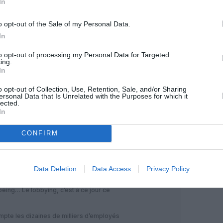
In
o opt-out of the Sale of my Personal Data.
In
to opt-out of processing my Personal Data for Targeted
ing.
In
Facebook
Twitter
Pinterest
LinkedIn
Email
Print
o opt-out of Collection, Use, Retention, Sale, and/or Sharing
ersonal Data that Is Unrelated with the Purposes for which it
lected.
In
MENTAIRE(S)
CONFIRM
26 mars 2022 - 12 h 59 min
urs l’impact potentiel sur les emplois et
Data Deletion
Data Access
Privacy Policy
rouvé…”
oeing… Le lobbying, c’est à ce jour ce
mpte les dizaines de milliers d’employés