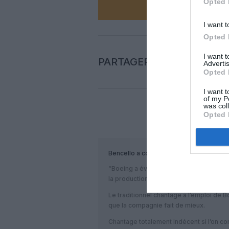
Opted 
I want t
Opted 
I want 
PARTAGER L'ARTICLE
Advertis
Opted 
I want t
of my P
was col
Opted 
COM
Bencello
a commenté :
“Boeing a évoqué avec certains législate
la production si l’avion n’était pas app
Le traditionnel chantage à l’emploi de B
que la compagnie fait de mieux.
Chantage totalement indécent si l’on co