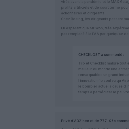
virés avant la pandémie et le MAX Gate, 
profits artificiels et de court terme po
actionnaires et dirigeants.
Chez Boeing, les dirigeants passent ma
En espérant que Mr Won, très expériment
pas remplacé à la FAA par quelqu’un de
CHECKLOST
a commenté :
Tilo et Checklist malgré tout
meilleur du monde une entrep
remarquables un grand industr
l innovation (le seul vu qu Ai
le bourbier actuel à cause d 
temps à persécuter le pauvre 
Privé d'A321neo et de 777-X !
a commen