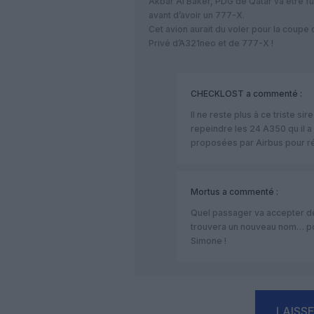
Akbar Al Baker, PDG de Qatar va être fur
avant d’avoir un 777-X.
Cet avion aurait du voler pour la coup
Privé d’A321neo et de 777-X !
CHECKLOST
a commenté :
Il ne reste plus à ce triste si
repeindre les 24 A350 qu il a 
proposées par Airbus pour r
Mortus
a commenté :
Quel passager va accepter de
trouvera un nouveau nom… pour
Simone !
LAISS