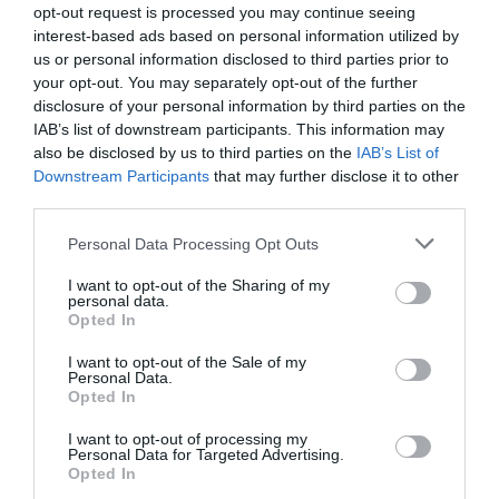
des difficultés juridiques prévisibles d’une part, d’autre part
opt-out request is processed you may continue seeing
de la difficulté des les renvoyer chez eux, où ?, après un
interest-based ads based on personal information utilized by
procès et d’éventuelles peines de prison.
us or personal information disclosed to third parties prior to
https://marine-oceans.com/actualites/golfe-de-guinee-la-
your opt-out. You may separately opt-out of the further
justice-danoise-renonce-a-poursuivre-des-pirates-
disclosure of your personal information by third parties on the
presumes/
IAB’s list of downstream participants. This information may
also be disclosed by us to third parties on the
IAB’s List of
Vous noterez qu’il ne s’agit pas icitte de personnes touchant
Downstream Participants
that may further disclose it to other
un sein ou une épaule, ce qui signifie SURTOUT PAS que
third parties.
ceux qui font ceci ne méritent pas une punition, mais des
hommes qui ont fait feu sur d’autres et certainement avec des
Personal Data Processing Opt Outs
armes de guerre.
Ceci étant écrit, avec le Danemark, la France et bien d’autres,
I want to opt-out of the Sharing of my
personal data.
nous avons affaire à des États de droit. Je pense qu’il est
Opted In
éminemment souhaitable d’éviter de toucher ce même sein
ou de tirer sur le personnel d’une compagnie d’un État où la
I want to opt-out of the Sale of my
pratique du droit peut être à géométrie variable.
Personal Data.
Opted In
Belle fin de semaine.
I want to opt-out of processing my
RÉPONDRE
Personal Data for Targeted Advertising.
Opted In