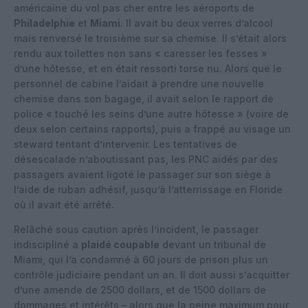
américaine du vol pas cher entre les aéroports de
Philadelphie
et
Miami
. Il avait bu deux verres d’alcool
mais renversé le troisième sur sa chemise. Il s’était alors
rendu aux toilettes non sans « caresser les fesses »
d’une hôtesse, et en était ressorti torse nu. Alors que le
personnel de cabine l’aidait à prendre une nouvelle
chemise dans son bagage, il avait selon le rapport de
police « touché les seins d’une autre hôtesse » (voire de
deux selon certains rapports), puis a frappé au visage un
steward tentant d’intervenir. Les tentatives de
désescalade n’aboutissant pas, les PNC aidés par des
passagers avaient ligoté le passager sur son siège à
l’aide de ruban adhésif, jusqu’à l’atterrissage en Floride
où il avait été arrêté.
Relâché sous caution après l’incident, le passager
indiscipliné a
plaidé coupable
devant un tribunal de
Miami, qui l’a condamné à 60 jours de prison plus un
contrôle judiciaire pendant un an. Il doit aussi s’acquitter
d’une amende de 2500 dollars, et de 1500 dollars de
dommages et intérêts – alors que la peine maximum pour