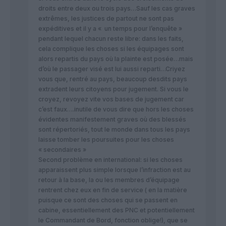
droits entre deux ou trois pays…Sauf les cas graves
extrêmes, les justices de partout ne sont pas
expéditives et il y a « un temps pour l’enquête »
pendant lequel chacun reste libre: dans les faits,
cela complique les choses si les équipages sont
alors repartis du pays où la plainte est posée…mais
d’où le passager visé est lui aussi reparti…Criyez
vous que, rentré au pays, beaucoup desdits pays
extradent leurs citoyens pour jugement. Si vous le
croyez, revoyez vite vos bases de jugement car
c’est faux….inutile de vous dire que hors les choses
évidentes manifestement graves où des blessés
sont répertoriés, tout le monde dans tous les pays
laisse tomber les poursuites pour les choses
« secondaires »
Second problème en international: si les choses
apparaissent plus simple lorsque l’infraction est au
retour à la base, la ou les membres d’équipage
rentrent chez eux en fin de service ( en la matière
puisque ce sont des choses qui se passent en
cabine, essentiellement des PNC et potentiellement
le Commandant de Bord, fonction oblige!), que se