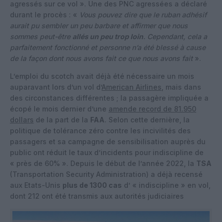
agressés sur ce vol ». Une des PNC agressées a déclaré
durant le procès : «
Vous pouvez dire que le ruban adhésif
aurait pu sembler un peu barbare et affirmer que nous
sommes peut-être
allés un peu trop loin
. Cependant, cela a
parfaitement fonctionné et personne n’a été blessé à cause
de la façon dont nous avons fait ce que nous avons fait
».
L’emploi du scotch avait déjà été nécessaire un mois
auparavant lors d’un vol d’
American Airlines
, mais dans
des circonstances différentes ; la passagère impliquée a
écopé le mois dernier d’une
amende record de 81.950
dollars
de la part de la
FAA
. Selon cette dernière, la
politique de tolérance zéro contre les incivilités des
passagers et sa campagne de sensibilisation auprès du
public ont réduit le taux d’incidents pour indiscipline de
« près de 60% ». Depuis le début de l’année 2022, la
TSA
(Transportation Security Administration) a déjà recensé
aux Etats-Unis
plus de 1300 cas
d’ « indiscipline » en vol,
dont 212 ont été transmis aux autorités judiciaires