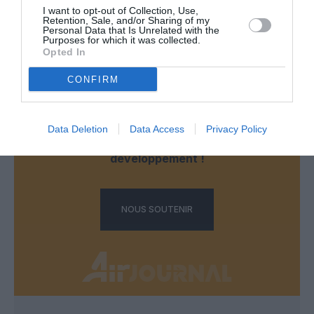
I want to opt-out of Collection, Use,
Retention, Sale, and/or Sharing of my
LAISSER UN COMMENTAIRE
Personal Data that Is Unrelated with the
Purposes for which it was collected.
Opted In
CONFIRM
FAIRE UN DON
Appel aux lecteurs !
Data Deletion
Data Access
Privacy Policy
Soutenez Air Journal participez
à son
développement !
NOUS SOUTENIR