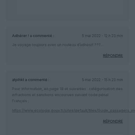
Adhérer !
a commenté :
5 mai 2022 - 12 h 23 min
Je voyage toujours avec un rouleau d’adhésif ???…
RÉPONDRE
atplhkt
a commenté :
5 mai 2022 - 15 h 23 min
Pour information, en page 18 et suivantes : catégorisation des
infractions et sanctions encourues suivant code pénal
Français :
https://www.ecologie.gouv.fr/sites/default/files/Guide_passagers_in
RÉPONDRE