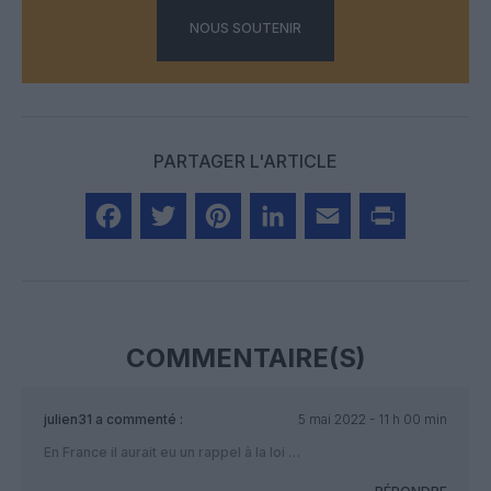
NOUS SOUTENIR
PARTAGER L'ARTICLE
Facebook
Twitter
Pinterest
LinkedIn
Email
Print
COMMENTAIRE(S)
julien31
a commenté :
5 mai 2022 - 11 h 00 min
En France il aurait eu un rappel à la loi …