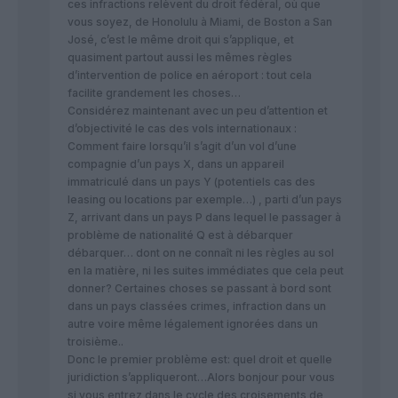
ces infractions relèvent du droit fédéral, où que
vous soyez, de Honolulu à Miami, de Boston a San
José, c’est le même droit qui s’applique, et
quasiment partout aussi les mêmes règles
d’intervention de police en aéroport : tout cela
facilite grandement les choses…
Considérez maintenant avec un peu d’attention et
d’objectivité le cas des vols internationaux :
Comment faire lorsqu’il s’agit d’un vol d’une
compagnie d’un pays X, dans un appareil
immatriculé dans un pays Y (potentiels cas des
leasing ou locations par exemple…) , parti d’un pays
Z, arrivant dans un pays P dans lequel le passager à
problème de nationalité Q est à débarquer
débarquer… dont on ne connaît ni les règles au sol
en la matière, ni les suites immédiates que cela peut
donner? Certaines choses se passant à bord sont
dans un pays classées crimes, infraction dans un
autre voire même légalement ignorées dans un
troisième..
Donc le premier problème est: quel droit et quelle
juridiction s’appliqueront…Alors bonjour pour vous
si vous entrez dans le cycle des croisements de