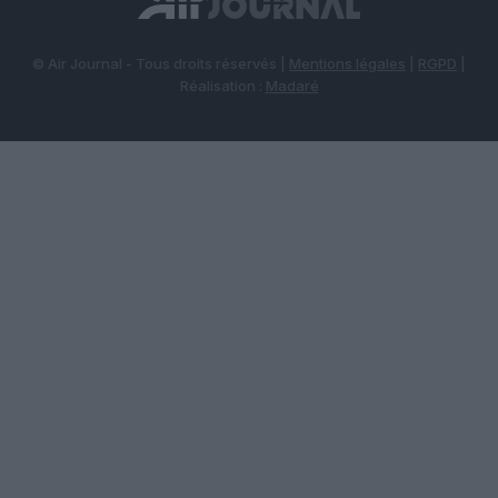
© Air Journal - Tous droits réservés |
Mentions légales
|
RGPD
|
Réalisation :
Madaré