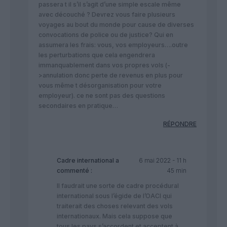
passera t il s’il s’agit d’une simple escale même
avec découché ? Devrez vous faire plusieurs
voyages au bout du monde pour cause de diverses
convocations de police ou de justice? Qui en
assumera les frais: vous, vos employeurs….outre
les perturbations que cela engendrera
immanquablement dans vos propres vols (-
>annulation donc perte de revenus en plus pour
vous même t désorganisation pour votre
employeur). ce ne sont pas des questions
secondaires en pratique…
RÉPONDRE
Cadre international
a
6 mai 2022 - 11 h
commenté :
45 min
Il faudrait une sorte de cadre procédural
international sous l’égide de l’OACI qui
traiterait des choses relevant des vols
internationaux. Mais cela suppose que
tous les pays s’accordent et acceptent à