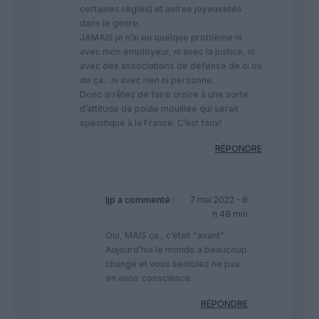
certaines règles) et autres joyeusetés
dans le genre…
JAMAIS je n’ai eu quelque problème ni
avec mon employeur, ni avec la justice, ni
avec des associations de défense de ci ou
de ça…ni avec rien ni personne…
Donc arrêtez de faire croire à une sorte
d’attitude de poule mouillee qui serait
spécifique à la France. C’est faux!
RÉPONDRE
ljp
a commenté :
7 mai 2022 - 8
h 48 min
Oui, MAIS ça , c’était “avant”
Aujourd’hui le monde a beaucoup
changé et vous semblez ne pas
en avoir conscience.
RÉPONDRE