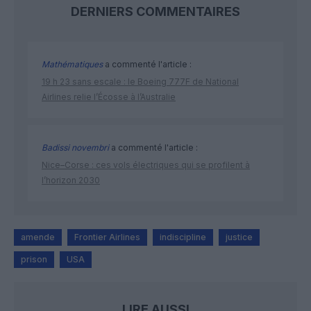
DERNIERS COMMENTAIRES
Mathématiques
a commenté l'article :
19 h 23 sans escale : le Boeing 777F de National
Airlines relie l’Écosse à l’Australie
Badissi novembri
a commenté l'article :
Nice–Corse : ces vols électriques qui se profilent à
l’horizon 2030
amende
Frontier Airlines
indiscipline
justice
prison
USA
LIRE AUSSI