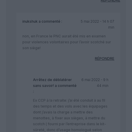
RÉPONDRE
inukshuk
a commenté :
5 mai 2022 - 14 h 07
min
non, en France le PNC aurait été mis en examen
pour violences volontaires pour l’avoir scotché sur
son siège!
RÉPONDRE
Arrêtez de déblatérer
6 mai 2022 - 9 h
sans savoir!
a commenté
44 min
:
Ex CCP à la retraite: j’ai été conduit à au fil
des temps et des vols avec les équipages
dont j’avais la charge a mettre des
menottes, à fixer aux sièges, à mettre du
scotch ( fourni par l’entreprise dans le kit-
sûreté, donc d’usage homologué selon