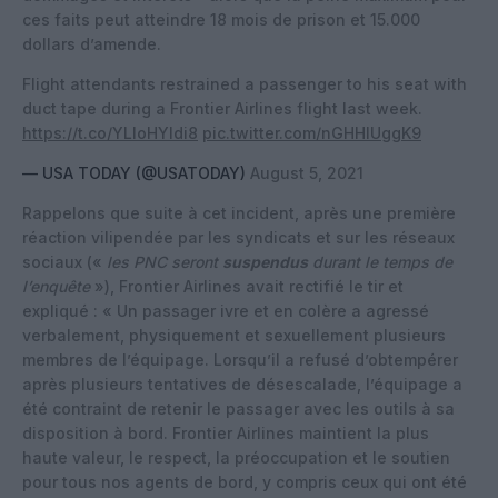
ces faits peut atteindre 18 mois de prison et 15.000
dollars d’amende.
Flight attendants restrained a passenger to his seat with
duct tape during a Frontier Airlines flight last week.
https://t.co/YLloHYldi8
pic.twitter.com/nGHHIUggK9
— USA TODAY (@USATODAY)
August 5, 2021
Rappelons que suite à cet incident, après une première
réaction vilipendée par les syndicats et sur les réseaux
sociaux («
les PNC seront
suspendus
durant le temps de
l’enquête
»), Frontier Airlines avait rectifié le tir et
expliqué : « Un passager ivre et en colère a agressé
verbalement, physiquement et sexuellement plusieurs
membres de l’équipage. Lorsqu’il a refusé d’obtempérer
après plusieurs tentatives de désescalade, l’équipage a
été contraint de retenir le passager avec les outils à sa
disposition à bord. Frontier Airlines maintient la plus
haute valeur, le respect, la préoccupation et le soutien
pour tous nos agents de bord, y compris ceux qui ont été