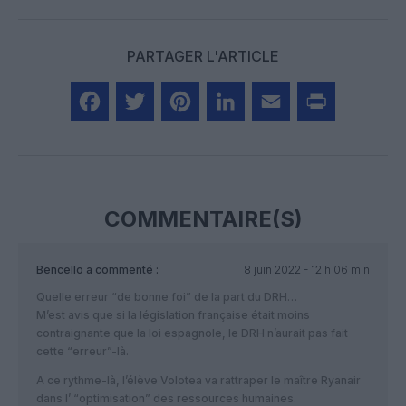
PARTAGER L'ARTICLE
Facebook
Twitter
Pinterest
LinkedIn
Email
Print
COMMENTAIRE(S)
Bencello
a commenté :
8 juin 2022 - 12 h 06 min
Quelle erreur “de bonne foi” de la part du DRH…
M’est avis que si la législation française était moins
contraignante que la loi espagnole, le DRH n’aurait pas fait
cette “erreur”-là.
A ce rythme-là, l’élève Volotea va rattraper le maître Ryanair
dans l’ “optimisation” des ressources humaines.