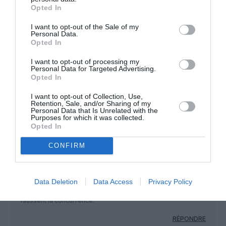
boites…
Opted In
Si oui, alors ce n’est plus une erreur de sa
part, mais une FAUTE qui mérite sanction
I want to opt-out of the Sale of my
Personal Data.
proportionnée….à moins que ledit DRH
Opted In
n’agisse hors la loi que sur ordre
supérieur… la question mérite d’être
I want to opt-out of processing my
posée, et une réponse claire doit y être
Personal Data for Targeted Advertising.
apportée !
Opted In
RÉPONDRE
I want to opt-out of Collection, Use,
Retention, Sale, and/or Sharing of my
Personal Data that Is Unrelated with the
Purposes for which it was collected.
Opted In
CONFIRM
Airbus
a commenté :
9 juin 2022 - 8 h 18 min
On peut ainsi constater que les salariés ne sont pas démunis
face à des employeurs ne respectant pas la législation.
Data Deletion
Data Access
Privacy Policy
Il faudrait aussi interdire toutes subventions publiques qui
faussent la concurrence.
RÉPONDRE