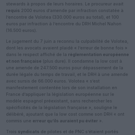
stewards à propos de leurs horaires. Le procureur avait
requis
2000 euros d’amende par infraction constatée à
l’encontre de Volotea (330.000 euros au total), et 100
euros par infraction à l’encontre du DRH Michel Nahon
(16.500 euros).
Le jugement du 7 juin a reconnu la culpabilité de Volotea,
dont les avocats avaient plaidé « l’erreur de bonne fois »
dans le respect affiché de la
règlementation européenne
et non française
(plus dure). Il condamne la low cost à
une amende de 247.500 euros pour dépassement de la
durée légale du temps de travail, et le DRH à une amende
avec sursis de 66.000 euros. Volotea « s’est
manifestement contentée lors de son installation en
France d’appliquer la législation européenne sur le
modèle espagnol préexistant, sans rechercher les
spécificités de la législation française », souligne le
délibéré, ajoutant que la low cost comme son DRH « ont
commis une
erreur qu’ils auraient pu éviter
».
Trois
syndicats
de pilotes et de PNC s’étaient portés