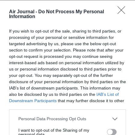
l’entend sous l’unique réserve que ces conditions
nationales soient plus restrictives que celles de l’UE.
Air Journal -
Do Not Process My Personal
Lorsque c’est le cas, alors ces conditions nationales
Information
– parties plus restrictives seulement – s’appliquent
automatiquement de manière obligatoire .
If you wish to opt-out of the sale, sharing to third parties, or
processing of your personal or sensitive information for
RÉPONDRE
targeted advertising by us, please use the below opt-out
section to confirm your selection. Please note that after your
opt-out request is processed you may continue seeing
Et tout DRH dans l’aérien
9 juin 2022 - 11 h
interest-based ads based on personal information utilized by
qui se respecte sait cela!
46 min
us or personal information disclosed to third parties prior to
a commenté :
your opt-out. You may separately opt-out of the further
Oui, et cette règle qui veut que la plus
disclosure of your personal information by third parties on the
contraignante des deux règles (
IAB’s list of downstream participants. This information may
européenne ou nationale) soit celle qui
also be disclosed by us to third parties on the
IAB’s List of
s’applique dans un pays est un basique
Downstream Participants
that may further disclose it to other
que TOUT DRH dans l’aérien qui se
third parties.
respecte CONNAÎT !
Personal Data Processing Opt Outs
Si non, alors il s’agit d’une INCOMPÉTENCE
MAJEURE de sa part…et cela en dit long
I want to opt-out of the Sharing of my
sur le recrutement de directeurs de ces
personal data.