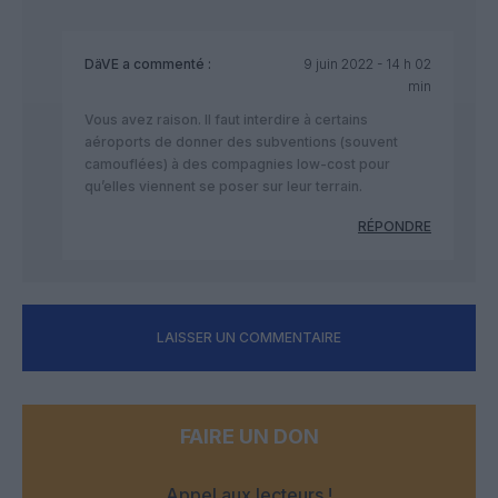
DäVE
a commenté :
9 juin 2022 - 14 h 02
min
Vous avez raison. Il faut interdire à certains
aéroports de donner des subventions (souvent
camouflées) à des compagnies low-cost pour
qu’elles viennent se poser sur leur terrain.
RÉPONDRE
LAISSER UN COMMENTAIRE
FAIRE UN DON
Appel aux lecteurs !