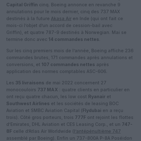
Capital Griffin
cinq. Boeing annonce en revanche 9
annulations pour le mois dernier, cinq des 737 MAX
destinés à la future
Akasa Air
en Inde (qui ont fait ce
mois-ci l’objet d’un accord de cession-bail avec
Griffin), et quatre 787-9 destinés à Norwegian. Mai se
termine donc avec
14 commandes nettes
.
Sur les cinq premiers mois de l’année, Boeing affiche 236
commandes brutes, 171 commandes après annulations et
conversions, et
107 commandes nettes
après
application des normes comptables ASC-606.
Les
35 livraisons
de mai 2022 concernent 27
monocouloirs
737 MAX
: quatre clients en particulier en
ont reçu quatre chacun, les low cost
Ryanair
et
Southwest Airlines
et les sociétés de leasing BOC
Aviation et SMBC Aviation Capital (
Flydubai
en a reçu
trois). Côté gros porteurs, trois
777F
ont rejoint les flottes
d’Emirates, DHL Aviation et CES Leasing Corp., et un
747-
8F
celle d’Atlas Air Worldwide (
l’antépénultième 747
assemblé par Boeing). Enfin un 737-800A P-8A Poséidon