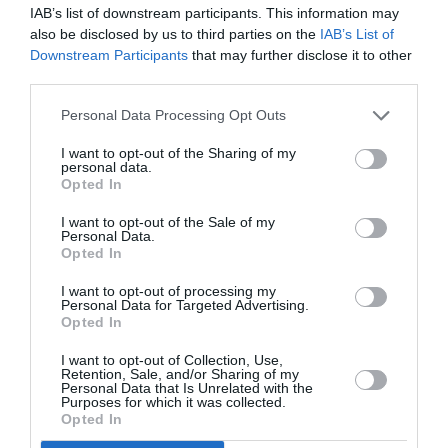
IAB’s list of downstream participants. This information may
also be disclosed by us to third parties on the
IAB’s List of
NOUS SOUTENIR
Downstream Participants
that may further disclose it to other
third parties.
Personal Data Processing Opt Outs
I want to opt-out of the Sharing of my
personal data.
Opted In
DERNIERS COMMENTAIRES
I want to opt-out of the Sale of my
Personal Data.
Opted In
Manfou
a commenté l'article :
I want to opt-out of processing my
Personal Data for Targeted Advertising.
Pyramides, croisières et mer Rouge : l’Égypte mise sur
Opted In
une saison record malgré le contexte géopolitique
I want to opt-out of Collection, Use,
Retention, Sale, and/or Sharing of my
Personal Data that Is Unrelated with the
Purposes for which it was collected.
TFFRYYZ
a commenté l'article :
Opted In
Pointe‑à‑Pitre – Panama City : Air France ouvre un pont