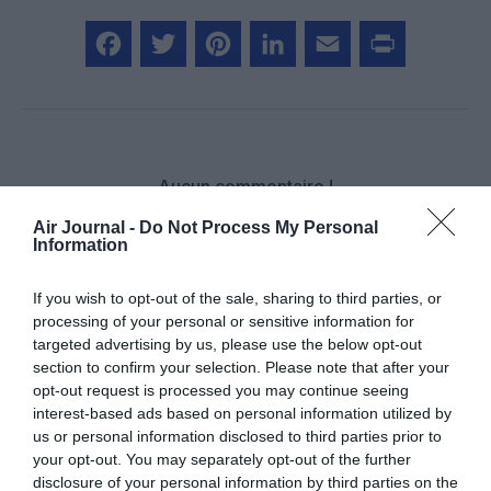
Facebook
Twitter
Pinterest
LinkedIn
Email
Print
Aucun commentaire !
Air Journal -
Do Not Process My Personal
Information
LAISSER UN COMMENTAIRE
If you wish to opt-out of the sale, sharing to third parties, or
processing of your personal or sensitive information for
FAIRE UN DON
targeted advertising by us, please use the below opt-out
section to confirm your selection. Please note that after your
opt-out request is processed you may continue seeing
Appel aux lecteurs !
interest-based ads based on personal information utilized by
Soutenez Air Journal participez
à son
us or personal information disclosed to third parties prior to
développement !
your opt-out. You may separately opt-out of the further
disclosure of your personal information by third parties on the