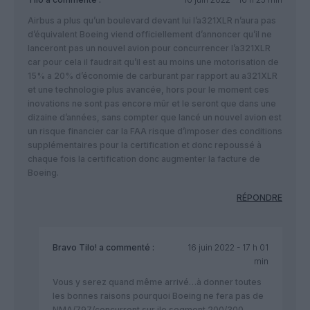
Airbus a plus qu’un boulevard devant lui l’a321XLR n’aura pas
d’équivalent Boeing viend officiellement d’annoncer qu’il ne
lanceront pas un nouvel avion pour concurrencer l’a321XLR
car pour cela il faudrait qu’il est au moins une motorisation de
15% a 20% d’économie de carburant par rapport au a321XLR
et une technologie plus avancée, hors pour le moment ces
inovations ne sont pas encore mûr et le seront que dans une
dizaine d’années, sans compter que lancé un nouvel avion est
un risque financier car la FAA risque d’imposer des conditions
supplémentaires pour la certification et donc repoussé à
chaque fois la certification donc augmenter la facture de
Boeing.
RÉPONDRE
Bravo Tilo!
a commenté :
16 juin 2022 - 17 h 01
min
Vous y serez quand même arrivé…à donner toutes
les bonnes raisons pourquoi Boeing ne fera pas de
NMA/797/concurrent sur ile segment 200/300