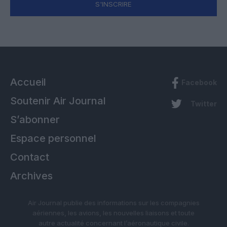
S'INSCRIRE
Accueil
Facebook
Soutenir Air Journal
Twitter
S’abonner
Espace personnel
Contact
Archives
Air Journal publie des informations sur les compagnies
aériennes, les avions, les nouvelles liaisons et toute
autre actualité concernant l’aéronautique civile.