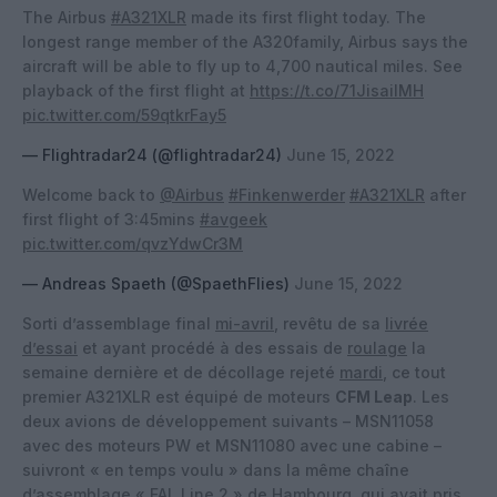
The Airbus
#A321XLR
made its first flight today. The
longest range member of the A320family, Airbus says the
aircraft will be able to fly up to 4,700 nautical miles. See
playback of the first flight at
https://t.co/71JisailMH
pic.twitter.com/59qtkrFay5
— Flightradar24 (@flightradar24)
June 15, 2022
Welcome back to
@Airbus
#Finkenwerder
#A321XLR
after
first flight of 3:45mins
#avgeek
pic.twitter.com/qvzYdwCr3M
— Andreas Spaeth (@SpaethFlies)
June 15, 2022
Sorti d’assemblage final
mi-avril
, revêtu de sa
livrée
d’essai
et ayant procédé à des essais de
roulage
la
semaine dernière et de décollage rejeté
mardi
, ce tout
premier A321XLR est équipé de moteurs
CFM Leap
. Les
deux avions de développement suivants – MSN11058
avec des moteurs PW et MSN11080 avec une cabine –
suivront « en temps voulu » dans la même chaîne
d’assemblage « FAL Line 2 » de Hambourg, qui avait pris