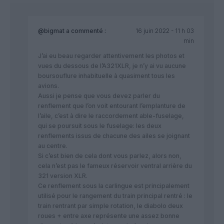
@bigmat
a commenté :
16 juin 2022 - 11 h 03
min
J’ai eu beau regarder attentivement les photos et
vues du dessous de l’A321XLR, je n’y ai vu aucune
boursouflure inhabituelle à quasiment tous les
avions.
Aussi je pense que vous devez parler du
renflement que l’on voit entourant l’emplanture de
l’aile, c’est à dire le raccordement able-fuselage,
qui se poursuit sous le fuselage: les deux
renflements issus de chacune des ailes se joignant
au centre.
Si c’est bien de cela dont vous parlez, alors non,
cela n’est pas le fameux réservoir ventral arrière du
321 version XLR.
Ce renflement sous la carlingue est principalement
utilisé pour le rangement du train principal rentré : le
train rentrant par simple rotation, le diabolo deux
roues + entre axe représente une assez bonne