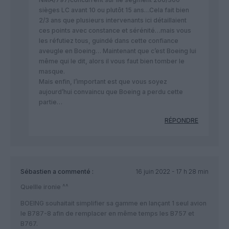
sièges LC avant 10 ou plutôt 15 ans…Cela fait bien
2/3 ans que plusieurs intervenants ici détaillaient
ces points avec constance et sérénité…mais vous
les réfutiez tous, guindé dans cette confiance
aveugle en Boeing… Maintenant que c’est Boeing lui
même qui le dit, alors il vous faut bien tomber le
masque.
Mais enfin, l’important est que vous soyez
aujourd’hui convaincu que Boeing a perdu cette
partie…
RÉPONDRE
Sébastien
a commenté :
16 juin 2022 - 17 h 28 min
Quellle ironie ^^
BOEING souhaitait simplifier sa gamme en lançant 1 seul avion
le B787-8 afin de remplacer en même temps les B757 et
B767.