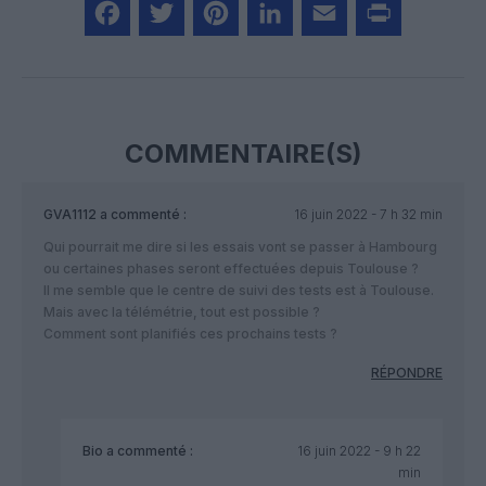
Facebook
Twitter
Pinterest
LinkedIn
Email
Print
COMMENTAIRE(S)
GVA1112
a commenté :
16 juin 2022 - 7 h 32 min
Qui pourrait me dire si les essais vont se passer à Hambourg
ou certaines phases seront effectuées depuis Toulouse ?
Il me semble que le centre de suivi des tests est à Toulouse.
Mais avec la télémétrie, tout est possible ?
Comment sont planifiés ces prochains tests ?
RÉPONDRE
Bio
a commenté :
16 juin 2022 - 9 h 22
min