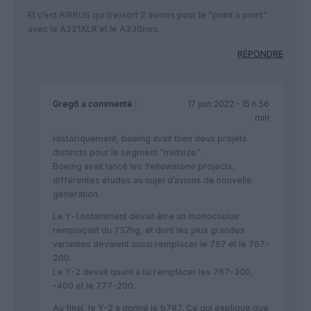
Et c’est AIRBUS qui (re)sort 2 avions pour le “point à point”
avec le A321XLR et le A330neo.
RÉPONDRE
Greg6
a commenté :
17 juin 2022 - 15 h 56
min
Historiquement, boeing avait bien deux projets
distincts pour le segment “midsize”.
Boeing avait lancé les Yellowstone projects,
différentes études au sujet d’avions de nouvelle
génération.
Le Y-1 notamment devait être un monocouloir
remplaçant du 737ng, et dont les plus grandes
variantes devaient aussi remplacer le 757 et le 767-
200.
Le Y-2 devait quant à lui remplacer les 767-300,
-400 et le 777-200.
Au final, le Y-2 a donné le b787. Ce qui explique que