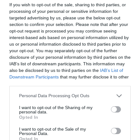
If you wish to opt-out of the sale, sharing to third parties, or
RÉPONDRE
processing of your personal or sensitive information for
targeted advertising by us, please use the below opt-out
section to confirm your selection. Please note that after your
Bencello
a commenté :
16 juin 2022 - 10 h 31
opt-out request is processed you may continue seeing
min
interest-based ads based on personal information utilized by
us or personal information disclosed to third parties prior to
Merci pour les infos.
your opt-out. You may separately opt-out of the further
Sauf erreur, les A220 (ex C-series) resteront avec
une immatriculation canadienne.
disclosure of your personal information by third parties on the
IAB’s list of downstream participants. This information may
RÉPONDRE
also be disclosed by us to third parties on the
IAB’s List of
Downstream Participants
that may further disclose it to other
third parties.
Alex0
a commenté :
18 juin 2022 - 9 h 26
Personal Data Processing Opt Outs
min
Les essais se font effectivement à Toulouse pour
I want to opt-out of the Sharing of my
personal data.
les prototypes en développement. L’immatriculation
Opted In
n’est pas vraiment une bonne indication ici. Les
précédent prototypes construits à Hambourg
I want to opt-out of the Sale of my
portaient une immatriculation allemande et faisait
Personal Data.
leur essais à Toulouse. A321 D-AVXB et A319 D-
Opted In