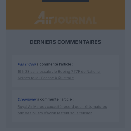
DERNIERS COMMENTAIRES
Pas si Cool
a commenté l'article :
19 h 23 sans escale : le Boeing 777F de National
Airlines relie l’Écosse à l’Australie
Dreamliner
a commenté l'article :
Royal Air Maroc : capacité record pour l’été, mais les
prix des billets d’avion restent sous tension