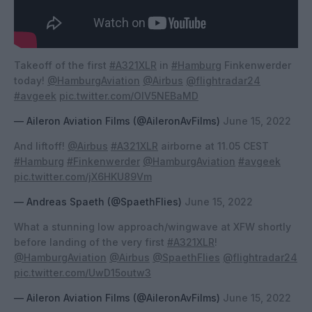
Takeoff of the first
#A321XLR
in
#Hamburg
Finkenwerder
today!
@HamburgAviation
@Airbus
@flightradar24
#avgeek
pic.twitter.com/OlV5NEBaMD
— Aileron Aviation Films (@AileronAvFilms)
June 15, 2022
And liftoff!
@Airbus
#A321XLR
airborne at 11.05 CEST
#Hamburg
#Finkenwerder
@HamburgAviation
#avgeek
pic.twitter.com/jX6HKU89Vm
— Andreas Spaeth (@SpaethFlies)
June 15, 2022
What a stunning low approach/wingwave at XFW shortly
before landing of the very first
#A321XLR
!
@HamburgAviation
@Airbus
@SpaethFlies
@flightradar24
pic.twitter.com/UwD15outw3
— Aileron Aviation Films (@AileronAvFilms)
June 15, 2022