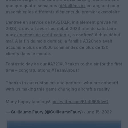
quelque quatre semaines (
détaillées ici
en anglais) pour
assembler les différents éléments du premier exemplaire.
L’entrée en service de l’A321XLR, initialement prévue fin
2023, « devrait avoir lieu début 2024 afin de satisfaire
aux
exigences de certification
», a confirmé Airbus début
mai. A la fin du mois dernier, la famille A320neo avait
accumulé plus de 8000 commandes de plus de 130
clients dans le monde.
Fantastic day as our
#A321XLR
takes to the air for the first
time – congratulations
#TeamAirbus
!
Thanks to our customers and partners who are onboard
with us making this game changing aircraft a reality.
Many happy landings!
pic.twitter.com/Bfa96B8dwO
— Guillaume Faury (@GuillaumeFaury)
June 15, 2022