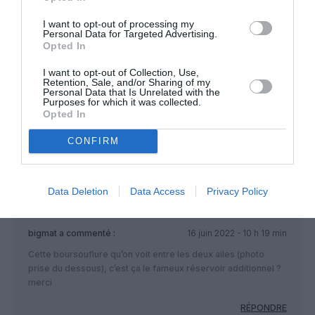
AVWA (je crois même que son premier vol était un
Hambourg-Toulouse)
I want to opt-out of processing my
Personal Data for Targeted Advertising.
Opted In
RÉPONDRE
I want to opt-out of Collection, Use,
Retention, Sale, and/or Sharing of my
Personal Data that Is Unrelated with the
Purposes for which it was collected.
Opted In
Bencello
a commenté :
16 juin 2022 - 10 h 15 min
J’ai beaucoup de mal à lire le “XLR” sur le plan de vol
CONFIRM
Flightradar ?
RÉPONDRE
Data Deletion
Data Access
Privacy Policy
bigmat
a commenté :
16 juin 2022 - 10 h 19 min
Cette boursouflure qu’on voit entre les deux ailes (photo
prise du dessous), c’est ça le fameux réservoir additionnel ?
merci
RÉPONDRE