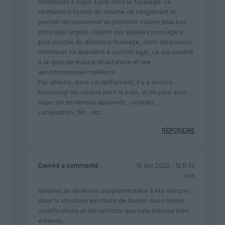
dimension à loger à plat sous le fuselage: ce
renflement fournit du volume de rangement et
permet de conserver un plancher cabine plus bas,
donc une largeur-cabine aux épaules passagers
plus proche du diamètre fuselage, donc de pouvoir
minimiser ce diamètre a confort égal, ce qui conduit
à un gain de masse structurelle et une
aérodynamique meilleure.
Par ailleurs, dans ce renflement, il y a encore
beaucoup de volume hors le train, et on peut ainsi
loger de nombreux appareils, conduits,
canalisation, fils…etc…
RÉPONDRE
Dam44
a commenté :
16 juin 2022 - 12 h 33
min
Bonjour, le réservoir supplémentaire à été intégrer
dans la structure existante de l’avion. Avec toutes
modifications et les renforts que cela impose bien
entendu.