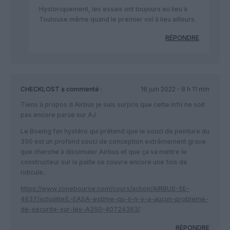
Hystoriquement, les essais ont toujours eu lieu à
Toulouse même quand le premier vol à lieu ailleurs.
RÉPONDRE
CHECKLOST
a commenté :
16 juin 2022 - 8 h 11 min
Tiens à propos d Airbus je suis surpris que cette info ne soit
pas encore parue sur AJ
Le Boeing fan hystéro qui prétend que le souci de peinture du
350 est un profond souci de conception extrêmement grave
que cherche à dissimuler Airbus et que ça va mettre le
constructeur sur la paille se couvre encore une fois de
ridicule..
https://www.zonebourse.com/cours/action/AIRBUS-SE-
4637/actualite/L-EASA-estime-qu-il-n-y-a-aucun-probleme-
de-securite-sur-les-A350-40724363/
RÉPONDRE