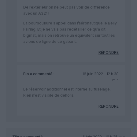
De l’extérieur on ne peut pas voir de différence
avec un A321 !
La boursouflure s’appel dans l’aéronautique le Belly
Fairing. Et je ne vais pas redétailler ce qu’a dit
bigmat, mais on retrouve un équivalent sur tout les
avions de ligne de ce gabarit.
RÉPONDRE
Bio
a commenté :
16 juin 2022 - 12 h 38
min
Le réservoir additionnel est interne au fuselage.
Rien n’est visible de dehors.
RÉPONDRE
Tilo
a commenté :
16 juin 2022 - 16 h 25 min