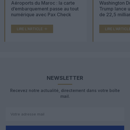
Washington Dulles : Donald
Un pilote de M
Trump lance un chantier géant
volait sous l’
de 22,5 milliards de dollars
drogues… et t
000 comprimé
LIRE L'ARTICLE
LIRE L'ARTICL
NEWSLETTER
Recevez notre actualité, directement dans votre boîte
mail.