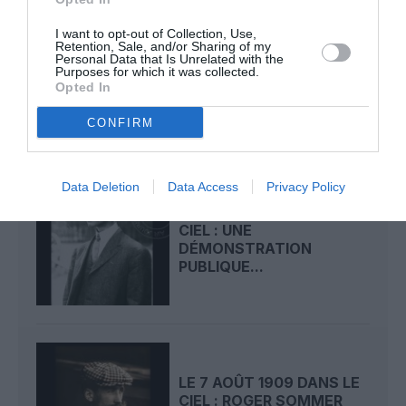
I want to opt-out of Collection, Use,
Retention, Sale, and/or Sharing of my
LE 9 AOÛT 1912 DANS LE
Personal Data that Is Unrelated with the
CIEL : DÉPART DE
Purposes for which it was collected.
BEAUMONT POUR LA...
Opted In
CONFIRM
Data Deletion
Data Access
Privacy Policy
LE 8 AOÛT 1908 DANS LE
CIEL : UNE
DÉMONSTRATION
PUBLIQUE...
LE 7 AOÛT 1909 DANS LE
CIEL : ROGER SOMMER