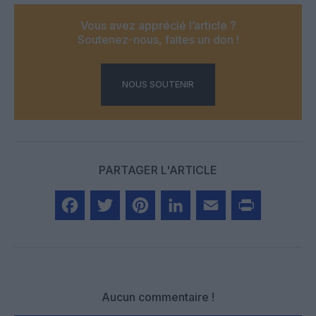
Vous avez apprécié l’article ?
Soutenez-nous, faites un don !
NOUS SOUTENIR
PARTAGER L'ARTICLE
Facebook
Twitter
Pinterest
LinkedIn
Email
Print
Aucun commentaire !