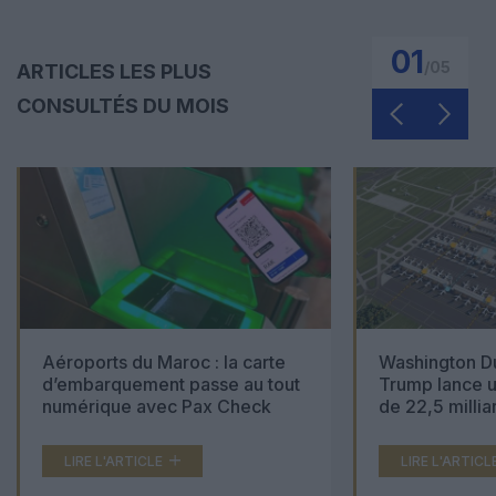
01
/
05
ARTICLES LES PLUS
CONSULTÉS DU MOIS
Aéroports du Maroc : la carte
Washington Du
d’embarquement passe au tout
Trump lance u
numérique avec Pax Check
de 22,5 millia
LIRE L'ARTICLE
LIRE L'ARTICL