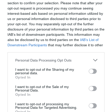
DERNIERS COMMENTAIRES
section to confirm your selection. Please note that after your
opt-out request is processed you may continue seeing
interest-based ads based on personal information utilized by
us or personal information disclosed to third parties prior to
atplhkt
a commenté l'article :
your opt-out. You may separately opt-out of the further
Contrôles aux frontières entre l’Espagne et l’Italie : des
disclosure of your personal information by third parties on the
arrivées plus longues, des correspondances à risque
IAB’s list of downstream participants. This information may
also be disclosed by us to third parties on the
IAB’s List of
Downstream Participants
that may further disclose it to other
third parties.
Manfou
a commenté l'article :
Pyramides, croisières et mer Rouge : l’Égypte mise sur
Personal Data Processing Opt Outs
une saison record malgré le contexte géopolitique
I want to opt-out of the Sharing of my
personal data.
Opted In
histoire de l'aviation
I want to opt-out of the Sale of my
Personal Data.
Opted In
LIRE AUSSI
I want to opt-out of processing my
Personal Data for Targeted Advertising.
Opted In