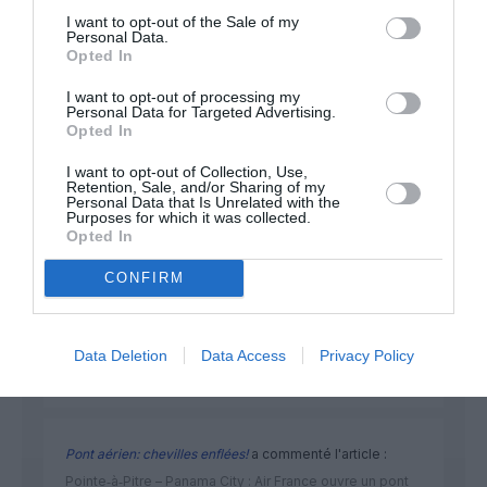
I want to opt-out of the Sale of my
Personal Data.
Opted In
NOUS SOUTENIR
I want to opt-out of processing my
Personal Data for Targeted Advertising.
Opted In
I want to opt-out of Collection, Use,
Retention, Sale, and/or Sharing of my
Personal Data that Is Unrelated with the
Purposes for which it was collected.
Opted In
DERNIERS COMMENTAIRES
CONFIRM
Aviation
a commenté l'article :
Pointe‑à‑Pitre – Panama City : Air France ouvre un pont
Data Deletion
Data Access
Privacy Policy
aérien vers l’Amérique latine
Pont aérien: chevilles enflées!
a commenté l'article :
Pointe‑à‑Pitre – Panama City : Air France ouvre un pont