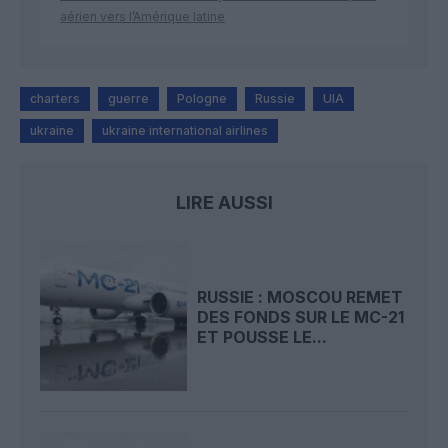
aérien vers l’Amérique latine
charters
guerre
Pologne
Russie
UIA
ukraine
ukraine international airlines
LIRE AUSSI
RUSSIE : MOSCOU REMET
DES FONDS SUR LE MC-21
ET POUSSE LE...