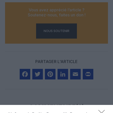
Vous avez apprécié l’article ?
Soutenez-nous, faites un don !
NOUS SOUTENIR
PARTAGER L'ARTICLE
Facebook
Twitter
Pinterest
LinkedIn
Email
Print
COMMENTAIRE(S)