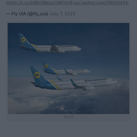
https://t.co/hMh0BknoCl
#FlyUA
pic.twitter.com/19hIVhHj1r
— Fly UIA (@fly_uia)
July 7, 2022
©UIA