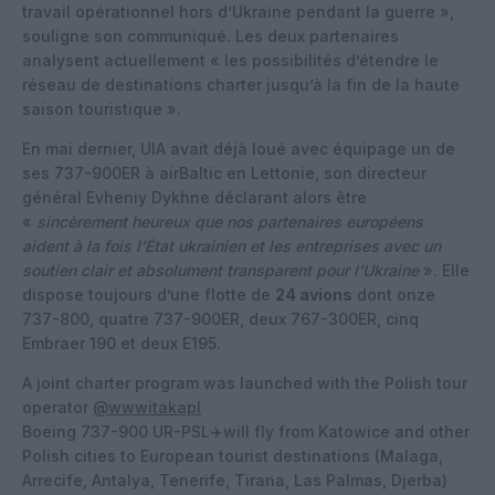
travail opérationnel hors d’Ukraine pendant la guerre »,
souligne son communiqué. Les deux partenaires
analysent actuellement « les possibilités d’étendre le
réseau de destinations charter jusqu’à la fin de la haute
saison touristique ».
En mai dernier, UIA avait déjà loué avec équipage un de
ses 737-900ER à airBaltic en Lettonie, son directeur
général Evheniy Dykhne déclarant alors être
«
sincèrement heureux que nos partenaires européens
aident à la fois l’État ukrainien et les entreprises avec un
soutien clair et absolument transparent pour l’Ukraine
». Elle
dispose toujours d’une flotte de
24 avions
dont onze
737-800, quatre 737-900ER, deux 767-300ER, cinq
Embraer 190 et deux E195.
A joint charter program was launched with the Polish tour
operator
@wwwitakapl
Boeing 737-900 UR-PSL✈️will fly from Katowice and other
Polish cities to European tourist destinations (Malaga,
Arrecife, Antalya, Tenerife, Tirana, Las Palmas, Djerba)