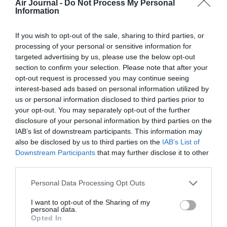
Air Journal -
Do Not Process My Personal
Information
Ray Nylon
a commenté :
15 juillet 2022 - 14 h 30
min
If you wish to opt-out of the sale, sharing to third parties, or
L’avenir dira combien les Polonais factureront à leurs voisins
processing of your personal or sensitive information for
Ukrainiens, et tout nouveaux amis, cette assistance appuyée
targeted advertising by us, please use the below opt-out
naturellement totalement désintéressée.
section to confirm your selection. Please note that after your
opt-out request is processed you may continue seeing
RÉPONDRE
interest-based ads based on personal information utilized by
us or personal information disclosed to third parties prior to
your opt-out. You may separately opt-out of the further
disclosure of your personal information by third parties on the
LAISSER UN COMMENTAIRE
IAB’s list of downstream participants. This information may
also be disclosed by us to third parties on the
IAB’s List of
Downstream Participants
that may further disclose it to other
third parties.
FAIRE UN DON
Personal Data Processing Opt Outs
Appel aux lecteurs !
I want to opt-out of the Sharing of my
Soutenez Air Journal participez
à son
personal data.
développement !
Opted In