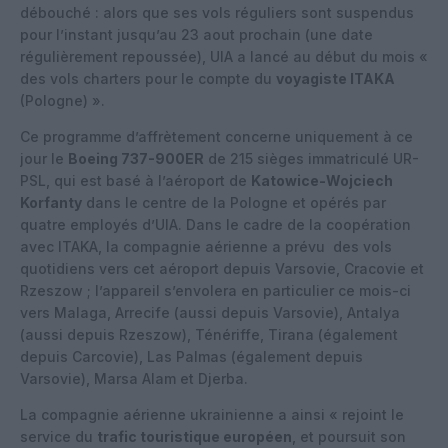
débouché : alors que ses vols réguliers sont suspendus
pour l’instant jusqu’au 23 aout prochain (une date
régulièrement repoussée), UIA a lancé au début du mois «
des vols charters pour le compte du
voyagiste ITAKA
(Pologne) ».
Ce programme d’affrètement concerne uniquement à ce
jour le
Boeing 737-900ER
de 215 sièges immatriculé UR-
PSL, qui est basé à l’aéroport de
Katowice-Wojciech
Korfanty
dans le centre de la Pologne et opérés par
quatre employés d’UIA. Dans le cadre de la coopération
avec ITAKA, la compagnie aérienne a prévu des vols
quotidiens vers cet aéroport depuis Varsovie, Cracovie et
Rzeszow ; l’appareil s’envolera en particulier ce mois-ci
vers Malaga, Arrecife (aussi depuis Varsovie), Antalya
(aussi depuis Rzeszow), Ténériffe, Tirana (également
depuis Carcovie), Las Palmas (également depuis
Varsovie), Marsa Alam et Djerba.
La compagnie aérienne ukrainienne a ainsi « rejoint le
service du
trafic touristique européen
, et poursuit son