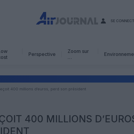
SE CONNEC
Low
Zoom sur
Perspective
Environneme
cost
…
Edito
En chiffres
Avis d’expert
eçoit 400 millions d’euros, perd son président
AJ Académie
Vidéo
ÇOIT 400 MILLIONS D’EURO
IDENT