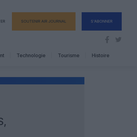
TER
SOUTENIR AIR JOURNAL
S'ABONNER
nt
Technologie
Tourisme
Histoire
Pratique
Hôtellerie
Voyages d’affaires
S,