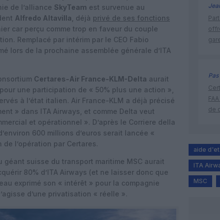
Jea
e de l’alliance
SkyTeam
est survenue au
dent
Alfredo Altavilla
, déjà
privé de ses fonctions
Part
nier car perçu comme trop en faveur du couple
off
ion. Remplacé par intérim par le CEO Fabio
gar
mé lors de la prochaine assemblée générale d’ITA
Pas 
consortium
Certares-Air France-KLM-Delta
aurait
Cert
e pour une participation de « 50% plus une action »,
FAA
rvés à l’état italien. Air France-KLM a déjà précisé
de 
ent » dans ITA Airways, et comme Delta veut
mercial et opérationnel ». D’après le Corriere della
’environ 600 millions d’euros serait lancée «
 de l’opération par Certares.
aide d'et
u géant suisse du transport maritime MSC aurait
ITA Airw
quérir 80% d’ITA Airways (et ne laisser donc que
MSC
eau exprimé son « intérêt » pour la compagnie
’agisse d’une privatisation « réelle ».