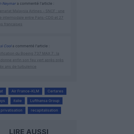
n Neymar
a commenté l'article :
enariat Malaysia Airlines – SNCF : une
re intermodale entre Paris-CDG et 27
es françaises
si Cool
a commenté l'article :
ification du Boeing 737 MAX 7 : la
 donne enfin son feu vert après près
dix ans de turbulence
at
Air France-KLM
Certares
ays
italie
Lufthansa Group
privatisation
recapitalisation
LIRE AUSSI