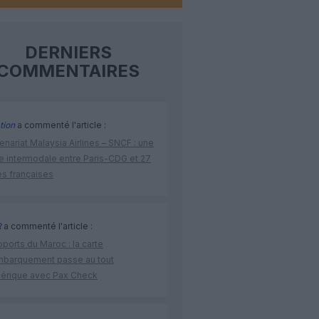
DERNIERS
COMMENTAIRES
tion
a commenté l'article :
enariat Malaysia Airlines – SNCF : une
re intermodale entre Paris-CDG et 27
es françaises
R
a commenté l'article :
ports du Maroc : la carte
mbarquement passe au tout
érique avec Pax Check