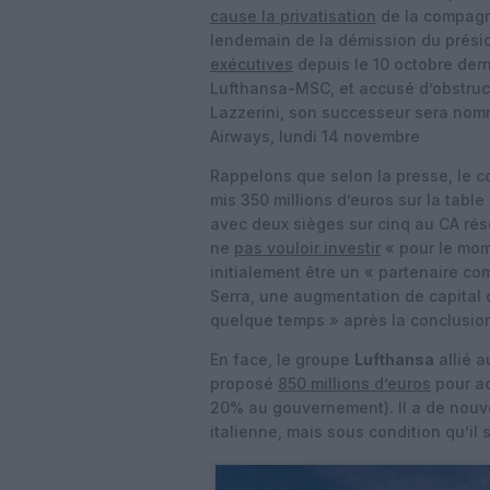
cause la privatisation
de la compagni
lendemain de la démission du prési
exécutives
depuis le 10 octobre der
Lufthansa-MSC, et accusé d’obstruct
Lazzerini, son successeur sera nom
Airways, lundi 14 novembre
Rappelons que selon la presse, le 
mis 350 millions d’euros sur la tabl
avec deux sièges sur cinq au CA rése
ne
pas vouloir investir
« pour le mom
initialement être un « partenaire com
Serra, une augmentation de capital d
quelque temps » après la conclusion
En face, le groupe
Lufthansa
allié a
proposé
850 millions d’euros
pour ac
20% au gouvernement). Il a de nouv
italienne, mais sous condition qu’il s