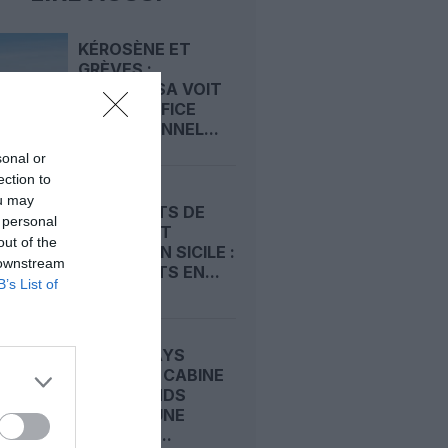
KÉROSÈNE ET
GRÈVES :
LUFTHANSA VOIT
SON BÉNÉFICE
OPÉRATIONNEL...
sonal or
ection to
ou may
AÉROPORTS DE
 personal
CATANE ET
out of the
COMISO EN SICILE :
 downstream
DIX GÉANTS EN...
B’s List of
ITA AIRWAYS
OUVRE LA CABINE
AUX GRANDS
CHIENS : UNE
PREMIÈRE...