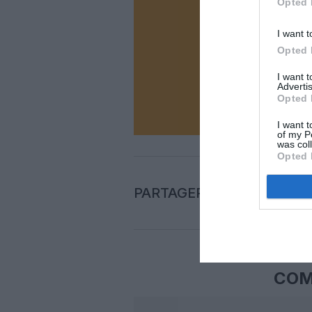
Opted 
Vous ave
I want t
Soutenez
Opted 
I want 
Advertis
N
Opted 
I want t
of my P
was col
Opted 
PARTAGER L'ARTICLE
COM