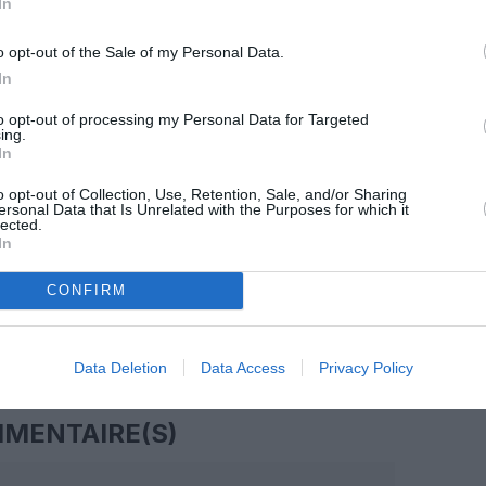
In
z apprécié l’article ?
o opt-out of the Sale of my Personal Data.
-nous, faites un don !
In
to opt-out of processing my Personal Data for Targeted
ing.
OUS SOUTENIR
In
o opt-out of Collection, Use, Retention, Sale, and/or Sharing
ersonal Data that Is Unrelated with the Purposes for which it
lected.
In
CONFIRM
Facebook
Twitter
Pinterest
LinkedIn
Email
Print
Data Deletion
Data Access
Privacy Policy
MENTAIRE(S)