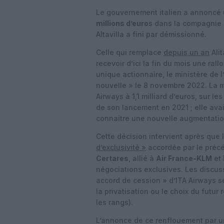
Le gouvernement italien a annoncé u
millions d’euro
s dans la compagnie
Altavilla a fini par démissionné.
Celle qui remplace
depuis un an
Ali
recevoir d’ici la fin du mois une ral
unique actionnaire, le ministère de 
nouvelle » le 8 novembre 2022. La m
Airways à 1,1 milliard d’euros, sur le
de son lancement en 2021 ; elle avait
connaitre une nouvelle augmentation
Cette décision intervient après que l
d’exclusivité »
accordée par le préc
Certares
, allié à
Air France-KLM
et
négociations exclusives. Les discus
accord de cession » d’ITA Airways se
la privatisation ou le choix du futur 
les rangs).
L’annonce de ce renflouement par u