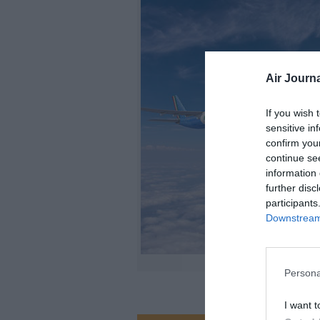
Air Journa
If you wish 
sensitive in
confirm you
continue se
information 
further disc
participants
Downstream 
Persona
I want t