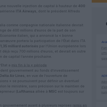
ne nouvelle injection de capital à hauteur de
400
 aérienne
ITA Airways
, dont le président Alfredo
talia comme compagnie nationale italienne devrait
longe de 400 millions d’euros de la part de son
l’Economie italien, qui a annoncé la « bonne
anœuvre portera la participation de l’État dans ITA
Avia
s
1,35 milliard autorisés
par l’Union européenne lors
Part
 déjà reçu 700 millions d’euros, et devrait en outre
off
 de capital l’année prochaine.
gar
’Etat a
mis fin à la « période
édent gouvernement au fonds d’investissement
Delta Air Lines
, en vue de l’ouverture de
ND
sions « se poursuivent pour définir un éventuel
Aéro
lon le ministère, sans précision sur le maintien de
d’e
repreneur (
Lufthansa
alliée à
MSC
est toujours sur
num
n gouvernement ayant à plusieurs reprises
remis en