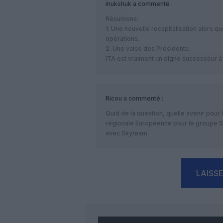
inukshuk
a commenté :
Résumons:
1. Une nouvelle recapitalisation alors qu
opérations.
2. Une valse des Présidents.
ITA est vraiment un digne successeur à A
Ricou
a commenté :
Quid de la question, quelle avenir pou
régionale Européenne pour le groupe St
avec Skyteam.
LAISS