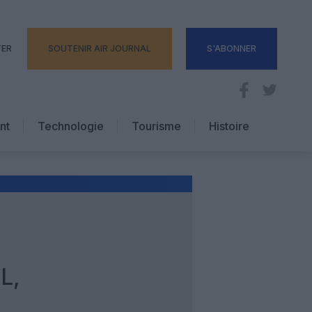
TER
SOUTENIR AIR JOURNAL
S'ABONNER
nt
Technologie
Tourisme
Histoire
Pratique
Hôtellerie
Voyages d’affaires
L,