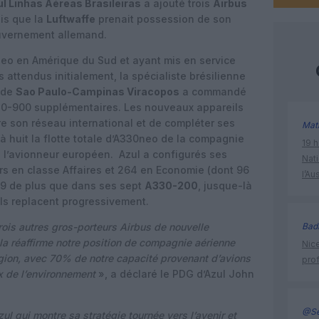
l Linhas Aéreas Brasileiras
a ajouté trois
Airbus
dis que la
Luftwaffe
prenait possession de son
uvernement allemand.
o en Amérique du Sud et ayant mis en service
 attendus initialement, la spécialiste brésilienne
t de
Sao Paulo-Campinas Viracopos
a commandé
30-900 supplémentaires. Les nouveaux appareils
re son réseau international et de compléter ses
Mat
à huit la flotte totale d’A330neo de la compagnie
19 h
l’avionneur européen. Azul a configurés ses
Nati
s en classe Affaires et 264 en Economie (dont 96
l’Au
39 de plus que dans ses sept
A330-200
, jusque-là
’ils replacent progressivement.
ois autres gros-porteurs Airbus de nouvelle
Bad
la réaffirme notre position de compagnie aérienne
Nice
région, avec 70% de notre capacité provenant d’avions
prof
 de l’environnement
», a déclaré le PDG d’Azul John
@Se
l qui montre sa stratégie tournée vers l’avenir et