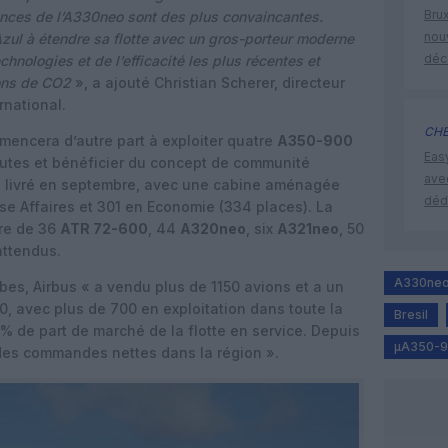
Brux
ances de l’A330neo sont des plus convaincantes.
nouv
 Azul à étendre sa flotte avec un gros-porteur moderne
déc
technologies et de l’efficacité les plus récentes et
ions de CO2
», a ajouté Christian Scherer, directeur
rnational.
CHE
mencera d’autre part à exploiter quatre
A350-900
Eas
routes et bénéficier du concept de communité
ave
été livré en septembre, avec une cabine aménagée
déd
se Affaires et 301 en Economie (334 places). La
re de 36
ATR 72-600
, 44
A320neo
, six
A321neo
, 50
ttendus.
A330ne
bes, Airbus « a vendu plus de 1150 avions et a un
 avec plus de 700 en exploitation dans toute la
Bresil
% de part de marché de la flotte en service. Depuis
µA350-
des commandes nettes dans la région ».