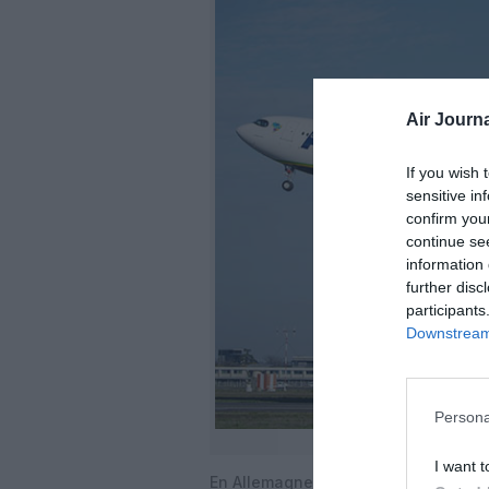
Air Journa
If you wish 
sensitive in
confirm you
continue se
information 
further disc
participants
Downstream 
Persona
I want t
En Allemagne où la
Luftwaffe
avait 