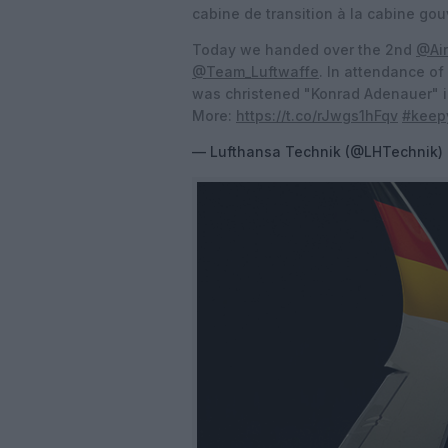
cabine de transition à la cabine go
Today we handed over the 2nd
@Ai
@Team_Luftwaffe
. In attendance of
was christened "Konrad Adenauer" i
More:
https://t.co/rJwgs1hFqv
#keep
— Lufthansa Technik (@LHTechnik)