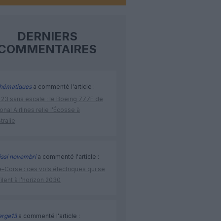
DERNIERS
COMMENTAIRES
hématiques
a commenté l'article :
 23 sans escale : le Boeing 777F de
onal Airlines relie l’Écosse à
stralie
issi novembri
a commenté l'article :
–Corse : ces vols électriques qui se
ilent à l’horizon 2030
rge13
a commenté l'article :