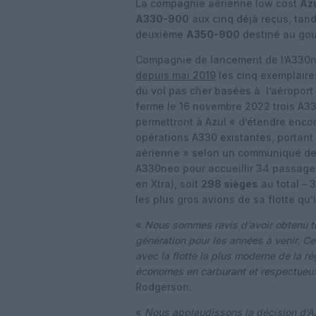
La compagnie aérienne low cost
Azu
A330-900
aux cinq déjà reçus, tan
deuxième
A350-900
destiné au go
Compagnie de lancement de l’A330ne
depuis mai 2019
les cinq exemplaires
du vol pas cher basées à l’aéropor
ferme le 16 novembre 2022 trois A3
permettront à Azul « d’étendre enco
opérations A330 existantes, portant 
aérienne » selon un communiqué de 
A330neo pour accueillir 34 passager
en Xtra), soit
298 sièges
au total – 
les plus gros avions de sa flotte qu
«
Nous sommes ravis d’avoir obtenu tr
génération pour les années à venir. Ce
avec la flotte la plus moderne de la 
économes en carburant et respectueux
Rodgerson.
«
Nous applaudissons la décision d’Azu