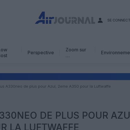
SE CONNEC
Low
Zoom sur
Perspective
Environneme
cost
…
Edito
En chiffres
Avis d’expert
bus A330neo de plus pour Azul, 2eme A350 pour la Luftwaffe
AJ Académie
Vidéo
A330NEO DE PLUS POUR AZU
R LA LUFTWAFFE