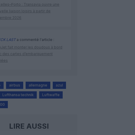
elles–Porto : Transavia ouvre une
elle liaison loisirs à partir de
embre 2026
CK LAST
a commenté l'article :
yJet fait monter les doudous à bord
c des cartes d’embarquement
iées
o
airbus
allemagne
azul
Lufthansa technik
Luftwaffe
900
LIRE AUSSI