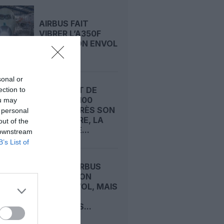
AIRBUS FAIT
VIBRER L’A350F
AVANT SON ENVOL
sonal or
AÉROPORT DE
ection to
MUNICH : 100
ou may
JOURS APRÈS SON
 personal
OUVERTURE, LA
out of the
NOUVELLE...
 downstream
B’s List of
A350F : AIRBUS
DÉCALE SON
PREMIER VOL, MAIS
TIENT
TOUJOURS...