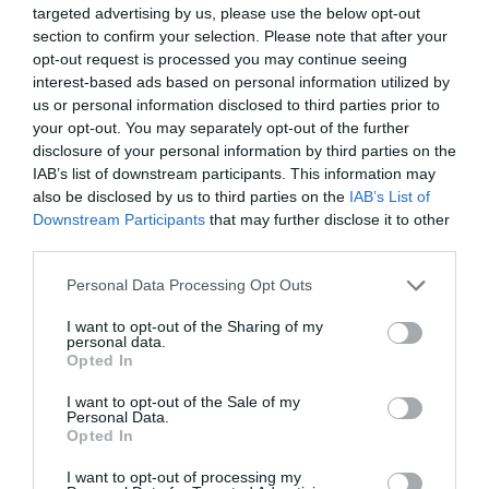
targeted advertising by us, please use the below opt-out
section to confirm your selection. Please note that after your
LAISSER UN COMMENTAIRE
opt-out request is processed you may continue seeing
interest-based ads based on personal information utilized by
us or personal information disclosed to third parties prior to
your opt-out. You may separately opt-out of the further
FAIRE UN DON
disclosure of your personal information by third parties on the
IAB’s list of downstream participants. This information may
Appel aux lecteurs !
also be disclosed by us to third parties on the
IAB’s List of
Downstream Participants
that may further disclose it to other
Soutenez Air Journal participez
à son
third parties.
développement !
Personal Data Processing Opt Outs
I want to opt-out of the Sharing of my
NOUS SOUTENIR
personal data.
Opted In
I want to opt-out of the Sale of my
Personal Data.
Opted In
I want to opt-out of processing my