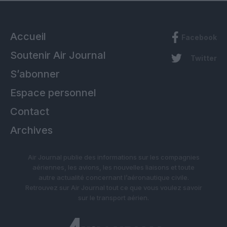
Accueil
Facebook
Soutenir Air Journal
Twitter
S’abonner
Espace personnel
Contact
Archives
Air Journal publie des informations sur les compagnies
aériennes, les avions, les nouvelles liaisons et toute
autre actualité concernant l’aéronautique civile.
Retrouvez sur Air Journal tout ce que vous voulez savoir
sur le transport aérien.