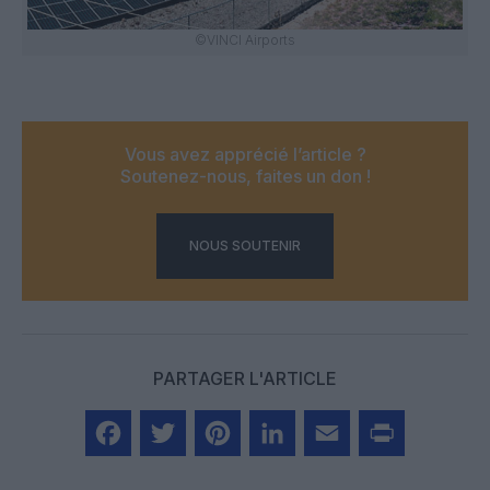
©VINCI Airports
Vous avez apprécié l’article ?
Soutenez-nous, faites un don !
NOUS SOUTENIR
PARTAGER L'ARTICLE
Facebook
Twitter
Pinterest
LinkedIn
Email
Print