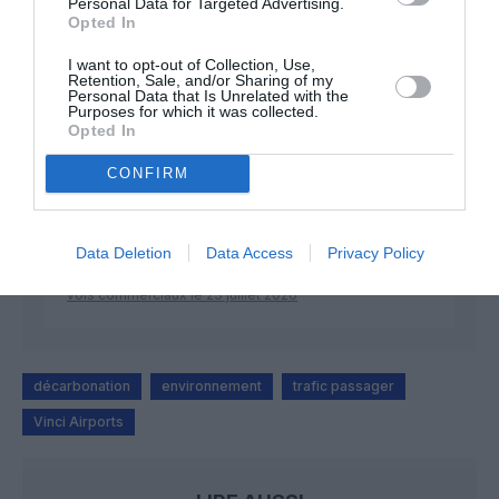
Personal Data for Targeted Advertising.
DERNIERS COMMENTAIRES
Opted In
I want to opt-out of Collection, Use,
Retention, Sale, and/or Sharing of my
Personal Data that Is Unrelated with the
Kyle
a commenté l'article :
Purposes for which it was collected.
Opted In
SWISS : la rentabilité relance le débat sur son
autonomie au sein de Lufthansa Group
CONFIRM
NDR
a commenté l'article :
Data Deletion
Data Access
Privacy Policy
Le ciel n’a jamais été aussi chargé : record de 153 359
vols commerciaux le 23 juillet 2026
décarbonation
environnement
trafic passager
Vinci Airports