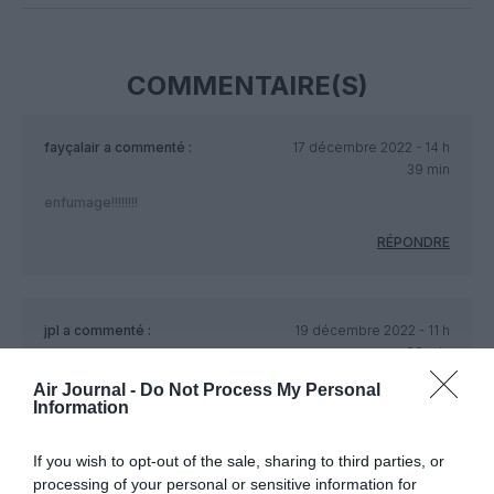
COMMENTAIRE(S)
fayçalair
a commenté :
17 décembre 2022 - 14 h
39 min
enfumage!!!!!!!!
RÉPONDRE
jpl
a commenté :
19 décembre 2022 - 11 h
20 min
“On” se focalise sur le carbone pour mieux cacher les
Air Journal -
Do Not Process My Personal
Information
innombrables polluants ….
RÉPONDRE
If you wish to opt-out of the sale, sharing to third parties, or
processing of your personal or sensitive information for