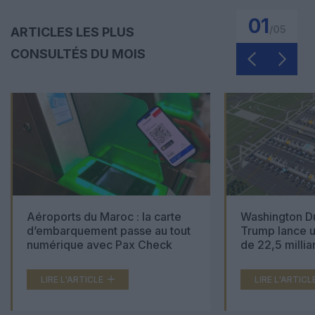
01
/
05
ARTICLES LES PLUS
CONSULTÉS DU MOIS
Aéroports du Maroc : la carte
Washington Du
d’embarquement passe au tout
Trump lance u
numérique avec Pax Check
de 22,5 millia
LIRE L'ARTICLE
LIRE L'ARTICL