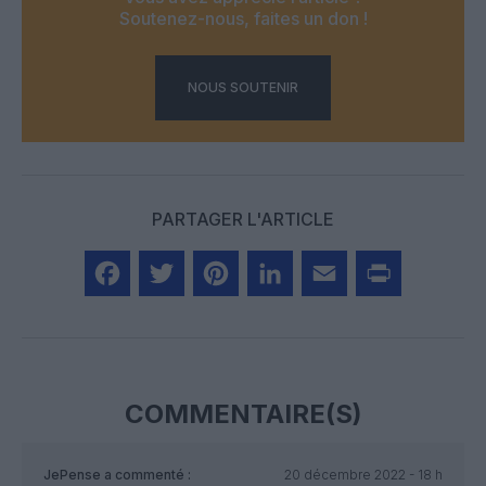
Soutenez-nous, faites un don !
NOUS SOUTENIR
PARTAGER L'ARTICLE
Facebook
Twitter
Pinterest
LinkedIn
Email
Print
COMMENTAIRE(S)
JePense
a commenté :
20 décembre 2022 - 18 h