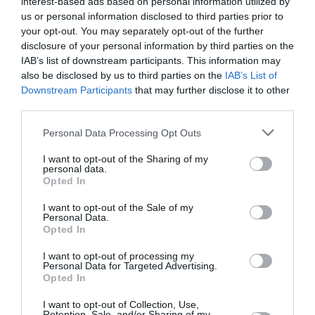
interest-based ads based on personal information utilized by
avoir vraiment le “”feu aux fesses”” pour sauter sans
us or personal information disclosed to third parties prior to
réfléchir ;-).
your opt-out. You may separately opt-out of the further
Par contre, l’arrivée sur le Tarmac en béton doit être …
disclosure of your personal information by third parties on the
douloureux… 😉
IAB’s list of downstream participants. This information may
RÉPONDRE
also be disclosed by us to third parties on the
IAB’s List of
Downstream Participants
that may further disclose it to other
third parties.
L’arrivée sur le tarmac…
a
21 décembre 2022 -
Personal Data Processing Opt Outs
commenté :
10 h 38 min
Précisions techniques pour aider à comprendre
I want to opt-out of the Sharing of my
personal data.
cette arrivée sur le tarmac:
Opted In
Si vous observez bien l’extrémité au sol du
toboggan vous constatez deux choses:1) le
I want to opt-out of the Sale of my
toboggan n’a pas une extrémité au sol dans la droite
Personal Data.
ligne d’à sa pente: cette extrémité est incurvée pour
Opted In
donner à votre arrivée une trajectoire plus parallèle
I want to opt-out of processing my
au sol et ainsi vous vitre un contact-choc avec le
Personal Data for Targeted Advertising.
sol..et 2) vers l’extrémité de la surface glissante du
Opted In
toboggan vous apercevez des bandes , 3 de
chaque côté du renflement central. Ces bandes sont
I want to opt-out of Collection, Use,
des bandes frein destinées à ralentir votre vitesse
Retention, Sale, and/or Sharing of my