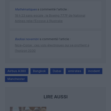
Mathématiques
a commenté l'article :
19 h 23 sans escale : le Boeing 777F de National
Airlines relie l’Écosse à l’Australie
Badissi novembri
a commenté l'article :
Nice–Corse : ces vols électriques qui se profilent à
l’horizon 2030
Airbus A380
Bangkok
Dubai
emirates
incident
Manchester
LIRE AUSSI