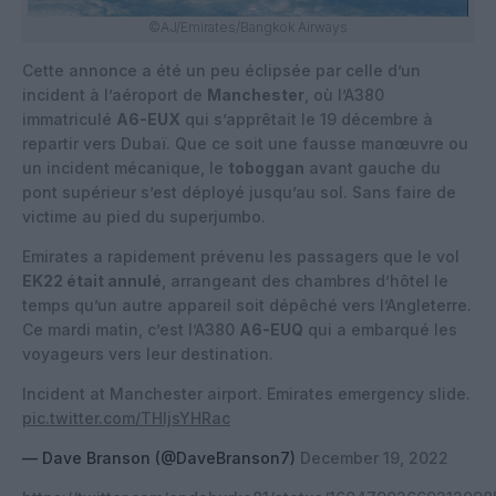
©AJ/Emirates/Bangkok Airways
Cette annonce a été un peu éclipsée par celle d’un
incident à l’aéroport de
Manchester
, où l’A380
immatriculé
A6-EUX
qui s’apprêtait le 19 décembre à
repartir vers Dubaï. Que ce soit une fausse manœuvre ou
un incident mécanique, le
toboggan
avant gauche du
pont supérieur s’est déployé jusqu’au sol. Sans faire de
victime au pied du superjumbo.
Emirates a rapidement prévenu les passagers que le vol
EK22 était annulé
, arrangeant des chambres d’hôtel le
temps qu’un autre appareil soit dépêché vers l’Angleterre.
Ce mardi matin, c’est l’A380
A6-EUQ
qui a embarqué les
voyageurs vers leur destination.
Incident at Manchester airport. Emirates emergency slide.
pic.twitter.com/THIjsYHRac
— Dave Branson (@DaveBranson7)
December 19, 2022