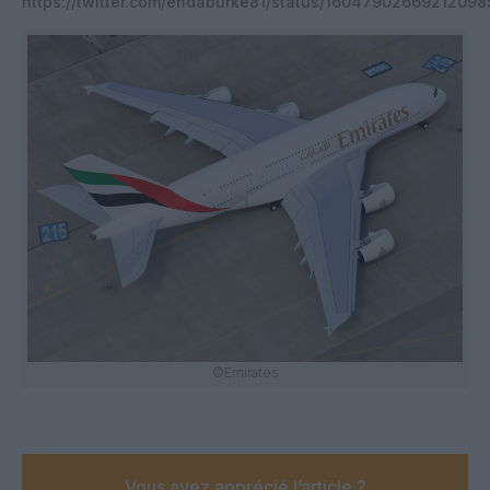
https://twitter.com/endaburke81/status/1604790266921209
©Emirates
Vous avez apprécié l’article ?