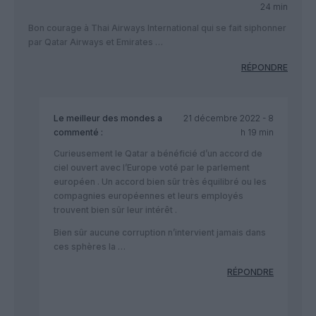
24 min
Bon courage à Thai Airways International qui se fait siphonner
par Qatar Airways et Emirates …
RÉPONDRE
Le meilleur des mondes
a
21 décembre 2022 - 8
commenté :
h 19 min
Curieusement le Qatar a bénéficié d’un accord de
ciel ouvert avec l’Europe voté par le parlement
européen . Un accord bien sûr très équilibré ou les
compagnies européennes et leurs employés
trouvent bien sûr leur intérêt .
Bien sûr aucune corruption n’intervient jamais dans
ces sphères la …
RÉPONDRE