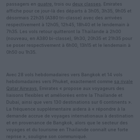
passagers en
quatre
, trois ou
deux classes
. Emirates
affiche pour ce jour-là des départs à 3h05, 3h35, 9h05 et
désormais 22h35 (A380 tri-classe) avec des arrivées
respectivement à 12h05, 12h45, 18h40 et le lendemain à
7h35. Les vols retour quitteront la Thaïlande à 2h00
(nouveau, en A380 bi-classe), 9h30, 20h35 et 21h35 pour
se poser respectivement à 6h00, 13h15 et le lendemain à
0h50 ou 1h35.
Avec 28 vols hebdomadaires vers Bangkok et 14 vols
hebdomadaires vers Phuket, exactement comme
sa rivale
Qatar Airways
, Emirates « propose aux voyageurs des
liaisons flexibles et améliorées entre la Thaïlande et
Dubaï, ainsi que vers 130 destinations sur 6 continents ».
La fréquence supplémentaire aidera à « répondre à la
demande accrue de voyages internationaux à destination
et en provenance de Bangkok, alors que le secteur des
voyages et du tourisme en Thaïlande connaît une forte
reprise », souligne son communiqué.