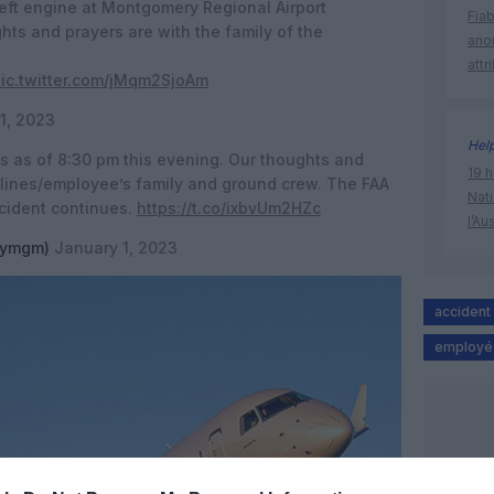
eft engine at Montgomery Regional Airport
Fia
s and prayers are with the family of the
ano
attr
ic.twitter.com/jMqm2SjoAm
1, 2023
Hel
as of 8:30 pm this evening. Our thoughts and
19 h
rlines/employee’s family and ground crew. The FAA
Nati
ccident continues.
https://t.co/ixbvUm2HZc
l’Au
flymgm)
January 1, 2023
accident
employé 