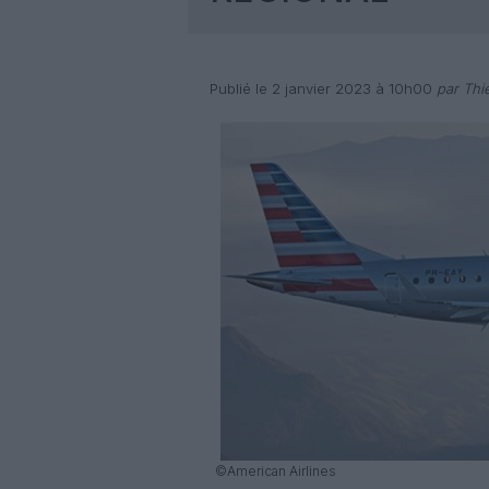
Publié le 2 janvier 2023 à 10h00
par Thi
©American Airlines