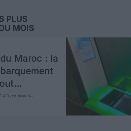
S PLUS
DU MOIS
du Maroc : la
mbarquement
out
 avec Pax
12h00
par Alain Hai