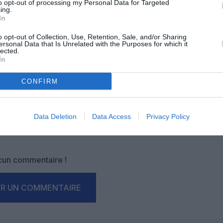
to opt-out of processing my Personal Data for Targeted
ing.
In
OUS SOUTENIR
o opt-out of Collection, Use, Retention, Sale, and/or Sharing
ersonal Data that Is Unrelated with the Purposes for which it
lected.
In
CONFIRM
Data Deletion
Data Access
Privacy Policy
Facebook
Twitter
Pinterest
LinkedIn
Email
Print
un commentaire !
ER UN COMMENTAIRE