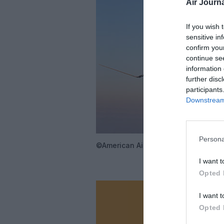
Air Journa
If you wish 
sensitive in
confirm you
continue se
information 
further disc
participants
Downstream 
Persona
©American Airlines
I want t
Opted 
I want t
Vous ave
Opted 
Soutenez