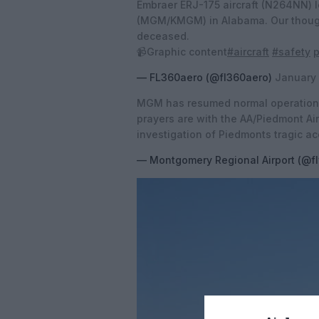
Embraer ERJ-175 aircraft (N264NN) l
(MGM/KMGM) in Alabama. Our thought
deceased.
📹Graphic content
#aircraft
#safety
p
— FL360aero (@fl360aero)
January 
MGM has resumed normal operations 
prayers are with the AA/Piedmont Ai
investigation of Piedmonts tragic a
— Montgomery Regional Airport (@