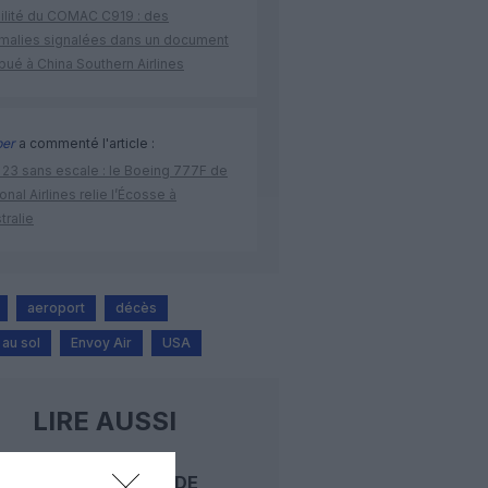
bilité du COMAC C919 : des
malies signalées dans un document
ibué à China Southern Airlines
per
a commenté l'article :
 23 sans escale : le Boeing 777F de
onal Airlines relie l’Écosse à
stralie
aeroport
décès
au sol
Envoy Air
USA
LIRE AUSSI
INCIDENT DE