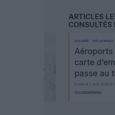
ARTICLES LE
CONSULTÉS 
Actualité
Info pratique
Aéroports 
carte d’e
passe au t
numérique
Publié le 2 août 2026 à 
14 commentaires
Check