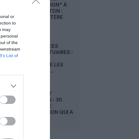
"SÉPARATION" À
WASHINGTON :
sonal or
L’HÉLICOPTÈRE
DE...
ection to
ou may
 personal
out of the
REDEVANCES
 downstream
AÉROPORTUAIRES :
B’s List of
LE SCARA
CONTESTE LES
HAUSSES...
AÉROPORT
D’ABIDJAN : 30
ANS D’UNE
CONCESSION QUI A
FAIT...