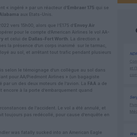
 « ingéré » par un réacteur d’
Embraer 175
qui se
Alabama
aux Etats-Unis.
2022 vers 15h00, alors que l’E175 d’
Envoy Air
pérer pour le compte d’American Airlines le vol AA-
ry
et celui de
Dallas-Fort Worth
. La direction a
s la présence d’un corps inanimé sur le tarmac,
yé au sol, et arrêtant tout trafic pendant plusieurs
ND
Cont
et l
ais selon le témoignage d’un collègue au sol dans
cor
lant pour AA/Piedmont Airlines » (un bagagiste
é par un des deux moteurs de l’avion. La
FAA
a de
ait encore à la porte d’embarquement quand
Ser
Flyn
rconstances de l’accident. Le vol a été annulé, et
Méd
ait toujours pas redécollé, pour cause d’enquête en
dler was fatally sucked into an American Eagle
Ww