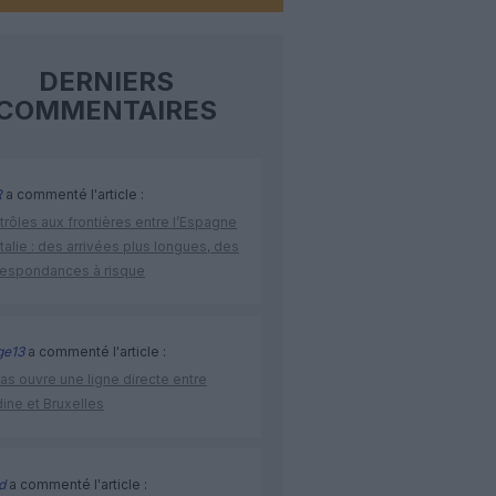
DERNIERS
COMMENTAIRES
R
a commenté l'article :
rôles aux frontières entre l’Espagne
’Italie : des arrivées plus longues, des
respondances à risque
ge13
a commenté l'article :
as ouvre une ligne directe entre
ine et Bruxelles
d
a commenté l'article :