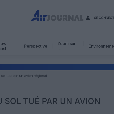
SE CONNEC
Low
Zoom sur
Perspective
Environneme
cost
…
Edito
En chiffres
Avis d’expert
sol tué par un avion régional
AJ Académie
Vidéo
 SOL TUÉ PAR UN AVION