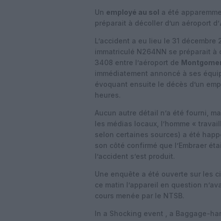
Un
employé au sol
a été apparemment
préparait à décoller d’un aéroport d’
L’accident a eu lieu le 31 décembre 
immatriculé N264NN se préparait à o
3408 entre l’aéroport de
Montgome
immédiatement annoncé à ses équipe
évoquant ensuite le décès d’un emplo
heures.
Aucun autre détail n’a été fourni, m
les médias locaux, l’homme « travail
selon certaines sources) a été happ
son côté confirmé que l’Embraer ét
l’accident s’est produit.
Une enquête a été ouverte sur les ci
ce matin l’appareil en question n’av
cours menée par le NTSB.
In a Shocking event , a Baggage-han