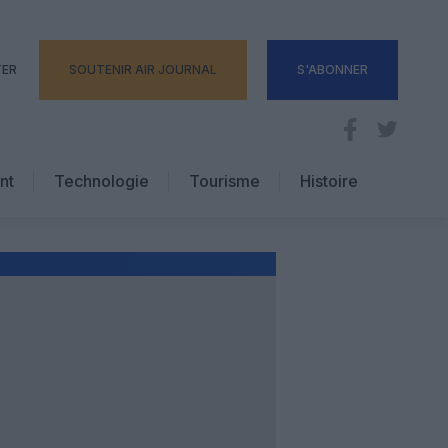
TER
SOUTENIR AIR JOURNAL
S'ABONNER
nt
Technologie
Tourisme
Histoire
Pratique
Hôtellerie
Voyages d’affaires