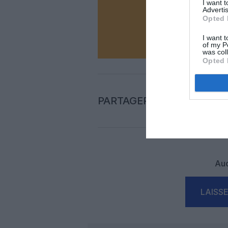
I want 
Advertis
Opted 
N
I want t
of my P
was col
Opted 
PARTAGER L'ARTICLE
Auc
LAISS