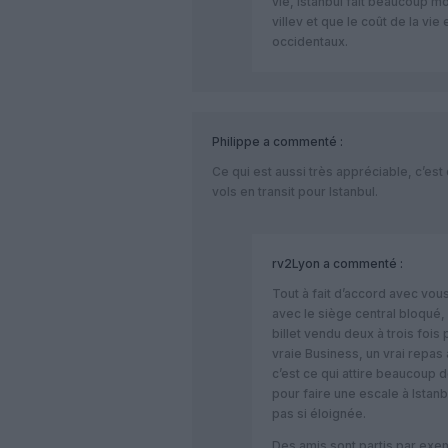
vie, Istanbul fait beaucoup mo
villev et que le coût de la vie
occidentaux.
Philippe
a commenté :
Ce qui est aussi très appréciable, c’est 
vols en transit pour Istanbul.
rv2Lyon
a commenté :
Tout à fait d’accord avec vo
avec le siège central bloqué,
billet vendu deux à trois fois
vraie Business, un vrai repas 
c’est ce qui attire beaucoup 
pour faire une escale à Istan
pas si éloignée.
Des amis sont partis par exe