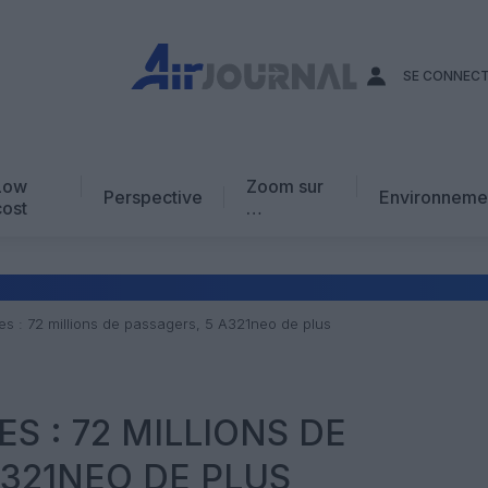
SE CONNEC
Low
Zoom sur
Perspective
Environneme
cost
…
Edito
En chiffres
Avis d’expert
nes : 72 millions de passagers, 5 A321neo de plus
AJ Académie
Vidéo
ES : 72 MILLIONS DE
A321NEO DE PLUS