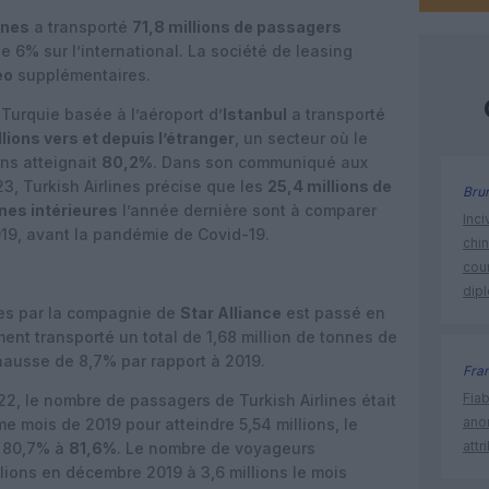
ines
a transporté
71,8 millions de passagers
 6% sur l’international. La société de leasing
eo
supplémentaires.
Turquie basée à l’aéroport d’
Istanbul
a transporté
lions vers et depuis l’étranger
, un secteur où le
ons atteignait
80,2%
. Dans son communiqué aux
23, Turkish Airlines précise que les
25,4 millions de
Bru
gnes intérieures
l’année dernière sont à comparer
Inci
019, avant la pandémie de Covid-19.
chi
cour
dip
es par la compagnie de
Star Alliance
est passé en
ment transporté un total de 1,68 million de tonnes de
n hausse de 8,7% par rapport à 2019.
Fra
Fia
2, le nombre de passagers de Turkish Airlines était
ano
e mois de 2019 pour atteindre 5,54 millions, le
attr
e 80,7% à
81,6%
. Le nombre de voyageurs
lions en décembre 2019 à 3,6 millions le mois