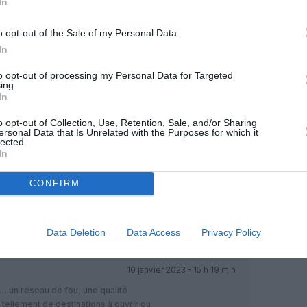
In
o opt-out of the Sale of my Personal Data.
OUS SOUTENIR
In
to opt-out of processing my Personal Data for Targeted
ing.
In
o opt-out of Collection, Use, Retention, Sale, and/or Sharing
ersonal Data that Is Unrelated with the Purposes for which it
lected.
In
Facebook
Twitter
Pinterest
LinkedIn
Email
Print
CONFIRM
MENTAIRE(S)
Data Deletion
Data Access
Privacy Policy
10 janvier 2023 - 15 h 19 min
.un réseau de fou, une qualité
tellement de destinations à ouvrir ou