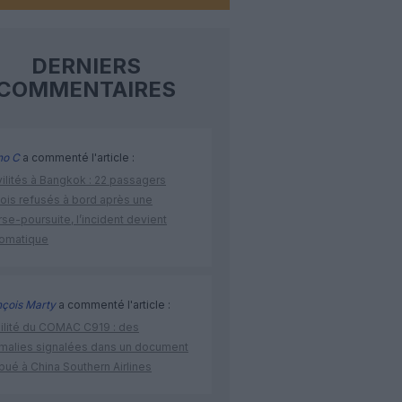
DERNIERS
COMMENTAIRES
no C
a commenté l'article :
vilités à Bangkok : 22 passagers
nois refusés à bord après une
se-poursuite, l’incident devient
lomatique
nçois Marty
a commenté l'article :
bilité du COMAC C919 : des
malies signalées dans un document
ibué à China Southern Airlines