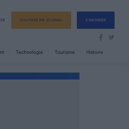
TER
SOUTENIR AIR JOURNAL
S'ABONNER
nt
Technologie
Tourisme
Histoire
Pratique
Hôtellerie
Voyages d’affaires