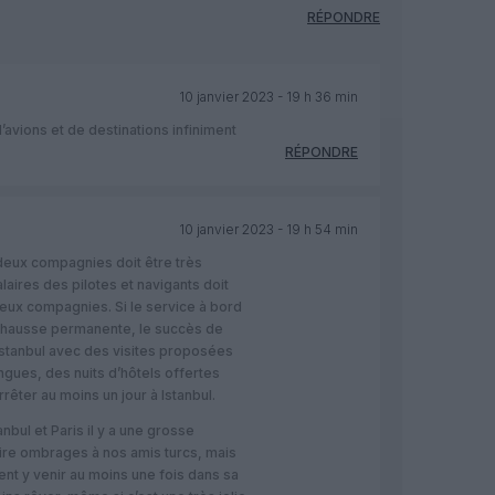
RÉPONDRE
10 janvier 2023 - 19 h 36 min
’avions et de destinations infiniment
RÉPONDRE
10 janvier 2023 - 19 h 54 min
eux compagnies doit être très
laires des pilotes et navigants doit
 deux compagnies. Si le service à bord
hausse permanente, le succès de
’Istanbul avec des visites proposées
gues, des nuits d’hôtels offertes
rêter au moins un jour à Istanbul.
nbul et Paris il y a une grosse
aire ombrages à nos amis turcs, mais
ent y venir au moins une fois dans sa