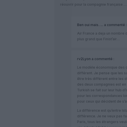
réouvrir pour la compagnie française …
Ben oui mais…..
a commenté :
Air France a deja un nombre d
plus grand que Finist’air…
rv2Lyon
a commenté :
Le modèle économique des d
différent. Je pense que les sa
être très différent entre les
des deux compagnies est en 
Turkish se fait sur leur hub d
pour les correspondances lon
pour ceux qui décident de s’ar
La différence est qu’entre Ista
différence. Je ne veux pas f
Paris, tous les étrangers veul