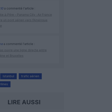
10
a commenté l'article :
te‑à‑Pitre – Panama City : Air France
e un pont aérien vers l’Amérique
ne
re
a commenté l'article :
as ouvre une ligne directe entre
ine et Bruxelles
Istanbul
trafic aérien
rlines
LIRE AUSSI