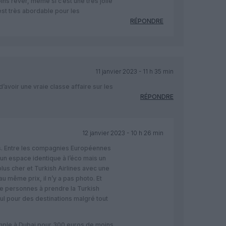
ins rêver, même si c’est une très jolie
 est très abordable pour les
RÉPONDRE
11 janvier 2023 - 11 h 35 min
d’avoir une vraie classe affaire sur les
RÉPONDRE
12 janvier 2023 - 10 h 26 min
us. Entre les compagnies Européennes
 un espace identique à l’éco mais un
 plus cher et Turkish Airlines avec une
au même prix, il n’y a pas photo. Et
de personnes à prendre la Turkish
bul pour des destinations malgré tout
mple à Dubai pour 300 euros de moins