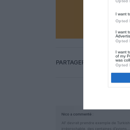
Opted 
I want t
N
Opted 
I want 
Advertis
Opted 
I want t
of my P
was col
PARTAGER L'ARTICLE
Opted 
COM
Nico
a commenté :
AF devrait prendre exemple de Turkish…
irréprochable, des centaines d’avions….