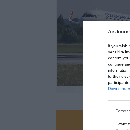
Air Journa
If you wish 
sensitive in
confirm you
continue se
information 
further disc
participants
Downstream 
©M
Persona
Vous ave
I want t
Soutenez