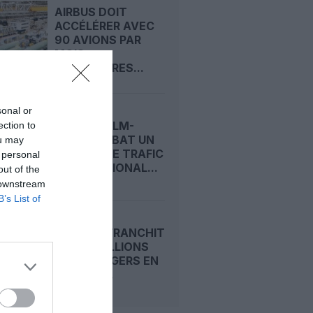
AIRBUS DOIT
ACCÉLÉRER AVEC
90 AVIONS PAR
MOIS
NÉCESSAIRES...
sonal or
STOCKHOLM-
ection to
ARLANDA BAT UN
ou may
RECORD DE TRAFIC
 personal
INTERNATIONAL...
out of the
 downstream
B’s List of
RYANAIR FRANCHIT
LES 22 MILLIONS
DE PASSAGERS EN
UN MOIS...