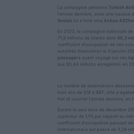
La compagnie aérienne
Turkish Airl
l’année dernière, avec une hausse de
Avolon
lui a livré cinq
Airbus A321n
En 2022, la compagnie nationale de 
71,8 millions de clients dont
46,3 mil
coefficient d’occupation de ses avi
autorités financières le 9 janvier 20
passagers
ayant voyagé sur ses
li
aux 30,44 millions enregistrés en 2
Le nombre de destinations desservi
trois ans de 318 à
337
; elle a égale
fret et courrier l’année dernière, e
Durant le seul mois de décembre 202
supérieur de 1,1% par rapport au mêm
coefficient d’occupation passant d
internationaux est passé de 3,39 mil