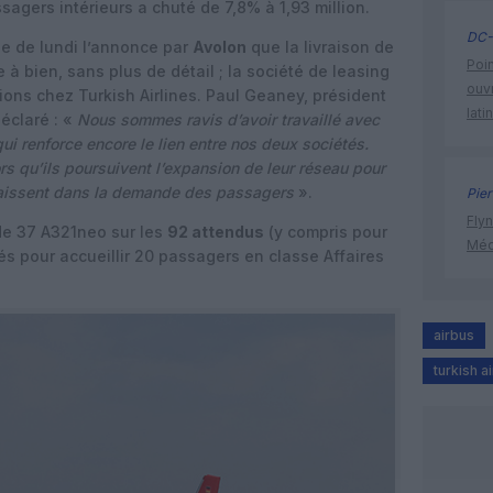
sagers intérieurs a chuté de 7,8% à 1,93 million.
DC-
née de lundi l’annonce par
Avolon
que la livraison de
Poin
à bien, sans plus de détail ; la société de leasing
ouvr
ions chez Turkish Airlines. Paul Geaney, président
lati
déclaré : «
Nous sommes ravis d’avoir travaillé avec
qui renforce encore le lien entre nos deux sociétés.
s qu’ils poursuivent l’expansion de leur réseau pour
nnaissent dans la demande des passagers
».
Pier
Flyn
de 37 A321neo sur les
92 attendus
(y compris pour
Méd
rés pour accueillir 20 passagers en classe Affaires
airbus
turkish ai