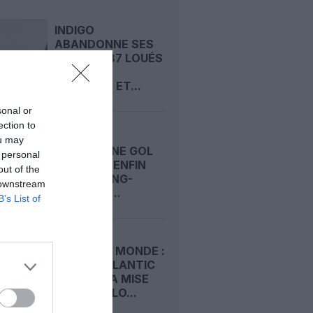
INDIGO
ABANDONNE SES
BOEING 787 LOUÉS
À NORSE
ATLANTIC ET...
sonal or
ection to
LA LOW
ou may
BRÉSILIENNE GOL
 personal
SE LANCE ENFIN
out of the
SUR LE LONG-
 downstream
COURRIER...
B’s List of
COUPE DU MONDE :
NORSE ATLANTIC
DOUBLE LA MISE
ENTRE OSLO...