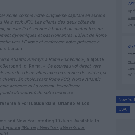
A35
Apr
er Rome comme notre cinquième capitale en Europe
cau
ers New York JFK. Les clients des deux côtés de
déjà
eur, un excellent service à bord et un confort lors de
llement dynamiques et passionnantes. L’ajout de Rome
erelle vers l’Europe et renforcera notre présence à
On f
Tore Larsen.
comm
orse Atlantic Airways à Rome Fiumicino
», a ajouté
Apr
 d’Aeroporti di Roma. «
Ce nouveau vol direct vers
cau
e entre les deux villes avec un service de soirée qui
déjà
s clients. En choisissant Rome FCO, Norse Atlantic
nie aérienne qui a reconnu l’excellence
 grande attractivité de notre marché
».
New Yor
résente
à
Fort Lauderdale
,
Orlando
et
Los
USA
me and New York starting 19 June. Available to
#flynorse
#Rome
#NewYork
#NewRoute
bw3f