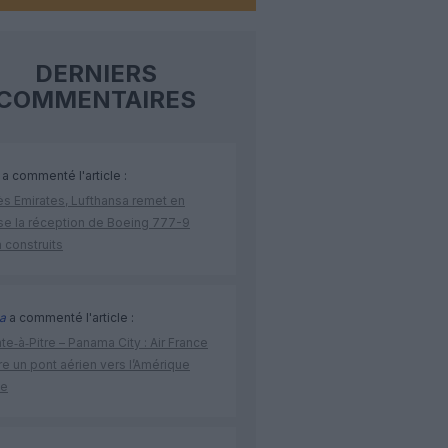
DERNIERS
COMMENTAIRES
a commenté l'article :
ès Emirates, Lufthansa remet en
se la réception de Boeing 777-9
 construits
a
a commenté l'article :
te‑à‑Pitre – Panama City : Air France
e un pont aérien vers l’Amérique
ne