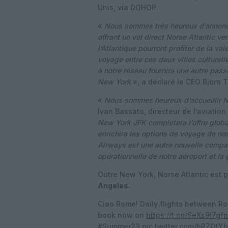
Unis, via DOHOP.
«
Nous sommes très heureux d’annonc
offrant un vol direct Norse Atlantic v
l’Atlantique pourront profiter de la val
voyage entre ces deux villes culture
à notre réseau fournira une autre pass
New York
», a déclaré le CEO Bjorn 
«
Nous sommes heureux d’accueillir N
Ivan Bassato, directeur de l’aviation
New York JFK complètera l’offre global
enrichira les options de voyage de no
Airways est une autre nouvelle compag
opérationnelle de notre aéroport et la
Outre New York, Norse Atlantic est
p
Angeles
.
Ciao Rome! Daily flights between Ro
book now on
https://t.co/SeXs9l7gfn
#Summer23
pic.twitter.com/bPZOtY