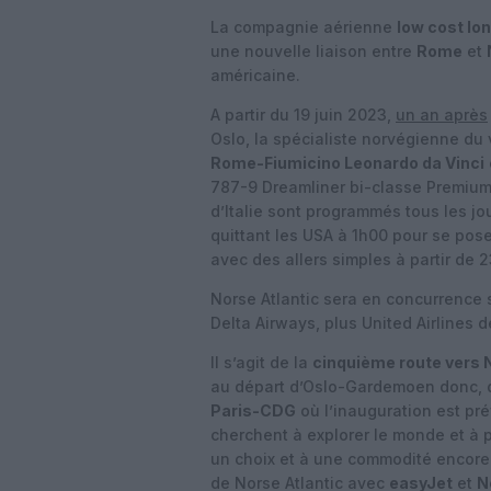
La compagnie aérienne
low cost lo
une nouvelle liaison entre
Rome
et
américaine.
A partir du 19 juin 2023,
un an après
Oslo, la spécialiste norvégienne du 
Rome-Fiumicino Leonardo da Vinci
787-9 Dreamliner bi-classe Premium
d’Italie sont programmés tous les jou
quittant les USA à 1h00 pour se pose
avec des allers simples à partir de 
Norse Atlantic sera en concurrence s
Delta Airways, plus United Airlines 
Il s’agit de la
cinquième route vers 
au départ d’Oslo-Gardemoen donc, 
Paris-CDG
où l’inauguration est pr
cherchent à explorer le monde et à p
un choix et à une commodité encore 
de Norse Atlantic avec
easyJet
et
N