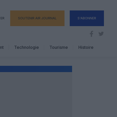
TER
SOUTENIR AIR JOURNAL
S'ABONNER
nt
Technologie
Tourisme
Histoire
Pratique
Hôtellerie
Voyages d’affaires