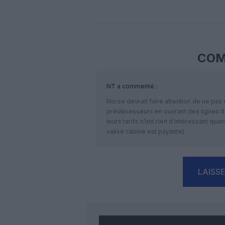
COM
NT
a commenté :
Norse devrait faire attention de ne p
prédécesseurs en ouvrant des lignes 
leurs tarifs n’ont rien d’intéressant qu
valise cabine est payante)
LAISS