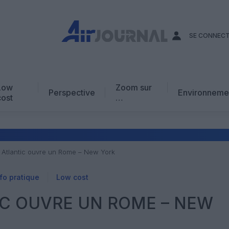
SE CONNEC
Low
Zoom sur
Perspective
Environneme
cost
…
Edito
En chiffres
Avis d’expert
 Atlantic ouvre un Rome – New York
AJ Académie
fo pratique
Low cost
Vidéo
IC OUVRE UN ROME – NEW