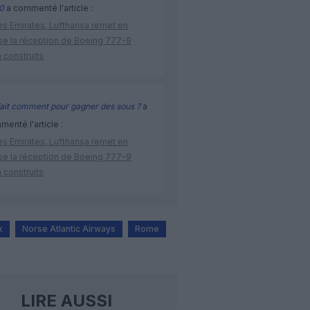
0
a commenté l'article :
ès Emirates, Lufthansa remet en
se la réception de Boeing 777-9
 construits
ait comment pour gagner des sous ?
a
enté l'article :
ès Emirates, Lufthansa remet en
se la réception de Boeing 777-9
 construits
k
Norse Atlantic Airways
Rome
LIRE AUSSI