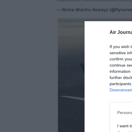
— Norse Atlantic Airways (@flynors
Air Journa
If you wish 
sensitive in
confirm you
continue se
information 
further disc
participants
Downstream 
Persona
I want t