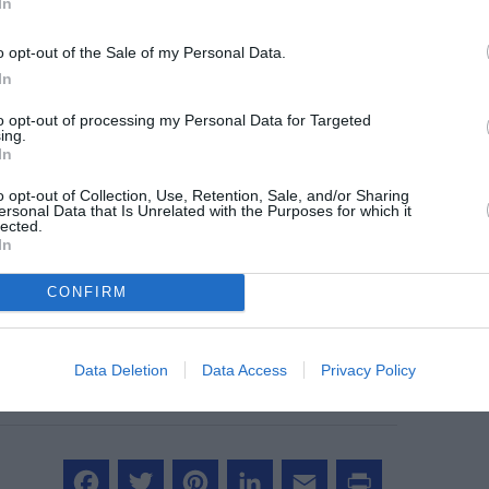
In
o opt-out of the Sale of my Personal Data.
In
orse Atlantic Airways
to opt-out of processing my Personal Data for Targeted
ing.
In
o opt-out of Collection, Use, Retention, Sale, and/or Sharing
ersonal Data that Is Unrelated with the Purposes for which it
z apprécié l’article ?
lected.
-nous, faites un don !
In
CONFIRM
OUS SOUTENIR
Data Deletion
Data Access
Privacy Policy