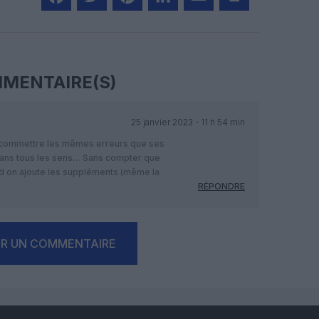
Facebook
Twitter
Pinterest
LinkedIn
Email
Print
MENTAIRE(S)
25 janvier 2023 - 11 h 54 min
as commettre les mêmes erreurs que ses
dans tous les sens… Sans compter que
and on ajoute les suppléments (même la
RÉPONDRE
ER UN COMMENTAIRE