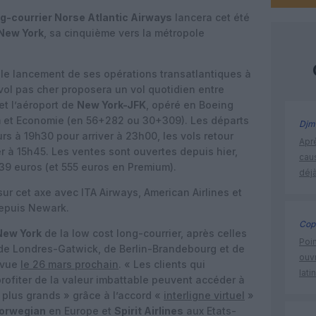
ng-courrier Norse Atlantic Airways
lancera cet été
New York
, sa cinquième vers la métropole
le lancement de ses opérations transatlantiques à
vol pas cher proposera un vol quotidien entre
et l’aéroport de
New York-JFK
, opéré en Boeing
 et Economie (en 56+282 ou 30+309). Les départs
Djm
rs à 19h30 pour arriver à 23h00, les vols retour
Apr
r à 15h45. Les ventes sont ouvertes depuis hier,
cau
239 euros (et 555 euros en Premium).
déjà
ur cet axe avec ITA Airways, American Airlines et
depuis Newark.
Cop
New York
de la low cost long-courrier, après celles
Poin
de Londres-Gatwick, de Berlin-Brandebourg et de
ouvr
évue
le 26 mars prochain
. « Les clients qui
lati
rofiter de la valeur imbattable peuvent accéder à
plus grands » grâce à l’accord «
interligne virtuel
»
orwegian
en Europe et
Spirit Airlines
aux Etats-