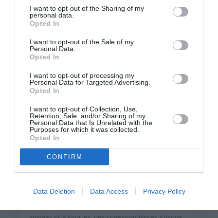
I want to opt-out of the Sharing of my
Appel aux lecteurs !
personal data.
Opted In
Soutenez Air Journal participez
à son
développement !
I want to opt-out of the Sale of my
Personal Data.
Opted In
I want to opt-out of processing my
NOUS SOUTENIR
Personal Data for Targeted Advertising.
Opted In
I want to opt-out of Collection, Use,
Retention, Sale, and/or Sharing of my
Personal Data that Is Unrelated with the
Purposes for which it was collected.
Opted In
DERNIERS COMMENTAIRES
CONFIRM
Data Deletion
Data Access
Privacy Policy
atplhkt
a commenté l'article :
Contrôles aux frontières entre l’Espagne et l’Italie : des
arrivées plus longues, des correspondances à risque