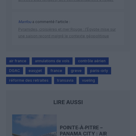
Manfou
a commenté l'article :
Pyramides, croisières et mer Rouge : l’Égypte mise sur
une saison record malgré le contexte géopolitique
air france
annulations de vols
contrôle aérien
DGAC
easyjet
france
greve
paris-orly
réforme des retraites
transavia
vueling
LIRE AUSSI
POINTE‑À‑PITRE –
PANAMA CITY : AIR