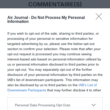
COMMENTAIRE(S)
Air Journal -
Do Not Process My Personal
PETRIS
a commenté :
15 mars 2023 - 11 h 51 min
Information
Seul un syndicat minoritaire fait grève, mais ça suffit pour
mettre dans les problèmes bien des voyageurs. Le métier de
If you wish to opt-out of the sale, sharing to third parties, or
contrôleur aérien est exigeant, mais les conditions de travail
processing of your personal or sensitive information for
(pauses, congés, départ à la retraite…) tiennent compte de
targeted advertising by us, please use the below opt-out
ces exigences. On ne peut pas mettre en avant les difficultés
section to confirm your selection. Please note that after your
du métier en occultant les contreparties. Si ce métier était
opt-out request is processed you may continue seeing
infernal et sous payé, personne ne le choisirait.
interest-based ads based on personal information utilized by
RÉPONDRE
us or personal information disclosed to third parties prior to
your opt-out. You may separately opt-out of the further
disclosure of your personal information by third parties on the
IAB’s list of downstream participants. This information may
LAISSER UN COMMENTAIRE
also be disclosed by us to third parties on the
IAB’s List of
Downstream Participants
that may further disclose it to other
third parties.
FAIRE UN DON
Personal Data Processing Opt Outs