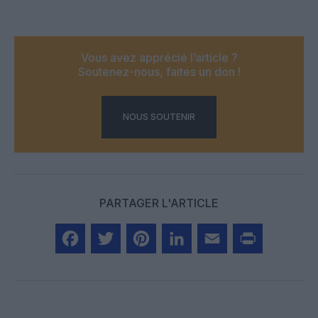
Vous avez apprécié l’article ?
Soutenez-nous, faites un don !
NOUS SOUTENIR
PARTAGER L'ARTICLE
Facebook
Twitter
Pinterest
LinkedIn
Email
Print