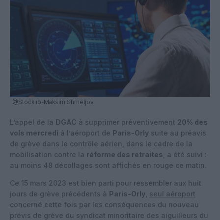
@Stocklib-Maksim Shmeljov
L’appel de la
DGAC
à supprimer préventivement
20% des
vols mercredi
à l’aéroport de
Paris-Orly
suite au préavis
de grève dans le contrôle aérien, dans le cadre de la
mobilisation contre la
réforme des retraites
, a été suivi :
au moins 48 décollages sont affichés en rouge ce matin.
Ce 15 mars 2023 est bien parti pour ressembler aux huit
jours de grève précédents à
Paris-Orly
,
seul aéroport
concerné cette fois
par les conséquences du nouveau
prévis de grève du syndicat minoritaire des aiguilleurs du