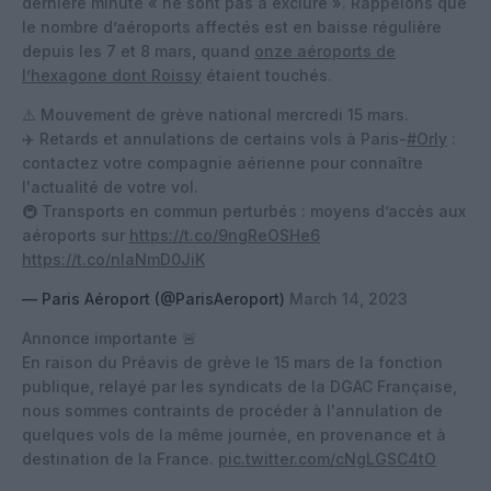
dernière minute « ne sont pas à exclure ». Rappelons que
le nombre d’aéroports affectés est en baisse régulière
depuis les 7 et 8 mars, quand
onze aéroports de
l’hexagone dont Roissy
étaient touchés.
⚠️ Mouvement de grève national mercredi 15 mars.
✈️ Retards et annulations de certains vols à Paris-
#Orly
:
contactez votre compagnie aérienne pour connaître
l'actualité de votre vol.
🚇 Transports en commun perturbés : moyens d’accès aux
aéroports sur
https://t.co/9ngReOSHe6
https://t.co/nlaNmD0JiK
— Paris Aéroport (@ParisAeroport)
March 14, 2023
Annonce importante 🚨
En raison du Préavis de grève le 15 mars de la fonction
publique, relayé par les syndicats de la DGAC Française,
nous sommes contraints de procéder à l'annulation de
quelques vols de la même journée, en provenance et à
destination de la France.
pic.twitter.com/cNgLGSC4tO