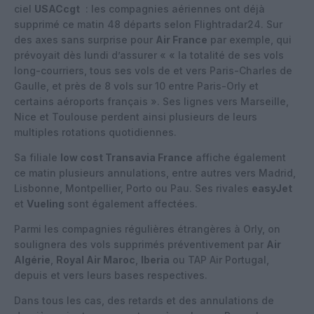
ciel
USACcgt
: les compagnies aériennes ont déjà
supprimé ce matin 48 départs selon Flightradar24. Sur
des axes sans surprise pour
Air France
par exemple, qui
prévoyait dès lundi d’assurer « « la totalité de ses vols
long-courriers, tous ses vols de et vers Paris-Charles de
Gaulle, et près de 8 vols sur 10 entre Paris-Orly et
certains aéroports français ». Ses lignes vers Marseille,
Nice et Toulouse perdent ainsi plusieurs de leurs
multiples rotations quotidiennes.
Sa filiale
low cost Transavia France
affiche également
ce matin plusieurs annulations, entre autres vers Madrid,
Lisbonne, Montpellier, Porto ou Pau. Ses rivales
easyJet
et
Vueling
sont également affectées.
Parmi les compagnies régulières étrangères à Orly, on
soulignera des vols supprimés préventivement par
Air
Algérie
,
Royal Air Maroc
,
Iberia
ou TAP Air Portugal,
depuis et vers leurs bases respectives.
Dans tous les cas, des retards et des annulations de