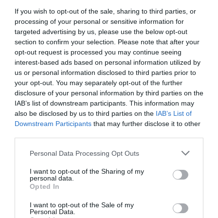
Icare38
a commenté :
5 avril 2023 - 13 h 26 min
If you wish to opt-out of the sale, sharing to third parties, or
Réduction de -30% = augmentation de 30%
processing of your personal or sensitive information for
Je n’achète pas!!!
targeted advertising by us, please use the below opt-out
section to confirm your selection. Please note that after your
RÉPONDRE
opt-out request is processed you may continue seeing
interest-based ads based on personal information utilized by
us or personal information disclosed to third parties prior to
your opt-out. You may separately opt-out of the further
LAISSER UN COMMENTAIRE
disclosure of your personal information by third parties on the
IAB’s list of downstream participants. This information may
also be disclosed by us to third parties on the
IAB’s List of
Downstream Participants
that may further disclose it to other
FAIRE UN DON
third parties.
Personal Data Processing Opt Outs
Appel aux lecteurs !
Soutenez Air Journal participez
à son
I want to opt-out of the Sharing of my
personal data.
développement !
Opted In
I want to opt-out of the Sale of my
Personal Data.
NOUS SOUTENIR