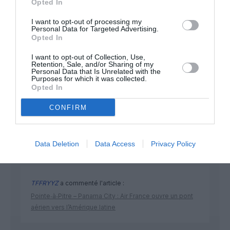
Opted In
I want to opt-out of processing my
Personal Data for Targeted Advertising.
Opted In
I want to opt-out of Collection, Use,
Retention, Sale, and/or Sharing of my
Personal Data that Is Unrelated with the
Purposes for which it was collected.
DERNIERS COMMENTAIRES
Opted In
CONFIRM
Manfou
a commenté l'article :
Pyramides, croisières et mer Rouge : l’Égypte mise sur
Data Deletion
Data Access
Privacy Policy
une saison record malgré le contexte géopolitique
TFFRYYZ
a commenté l'article :
Pointe‑à‑Pitre – Panama City : Air France ouvre un pont
aérien vers l’Amérique latine