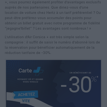
+, vous pourrez également profiter d’avantages exclusifs
auprès de nos partenaires. Que diriez-vous d’une
location de voiture chez Hertz à un tarif préférentiel ? Ou
peut-être préférez-vous accumuler des points pour
obtenir un billet gratuit avec notre programme de fidélité
“jegagne1billet” ? Les avantages sont nombreux ! »
L’utilisation d’Air Corsica + est très simple selon la
compagnie : il suffit de saisir le numéro d’abonné lors de
la réservation pour bénéficier automatiquement de la
réduction tarifaire de -30%.