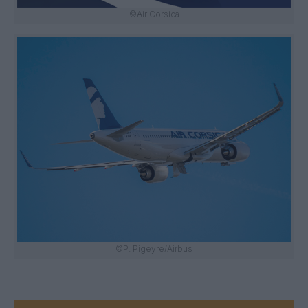
©Air Corsica
©P. Pigeyre/Airbus