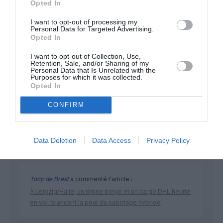
Opted In
I want to opt-out of processing my
Personal Data for Targeted Advertising.
Opted In
I want to opt-out of Collection, Use,
Retention, Sale, and/or Sharing of my
DERNIERS COMMENTAIRES
Personal Data that Is Unrelated with the
Purposes for which it was collected.
Opted In
CONFIRM
vicomte
a commenté l'article :
Groupe Lufthansa : les A220-100 de SWISS ne
devraient plus revenir, les CRJ-900 de CityLine bientôt
Data Deletion
Data Access
Privacy Policy
en vente ?
Tony de Brest
a commenté l'article :
À Leipzig/Halle, un drone piégé et un cargo DHL heurté
en vol relancent la peur du sabotage hybride