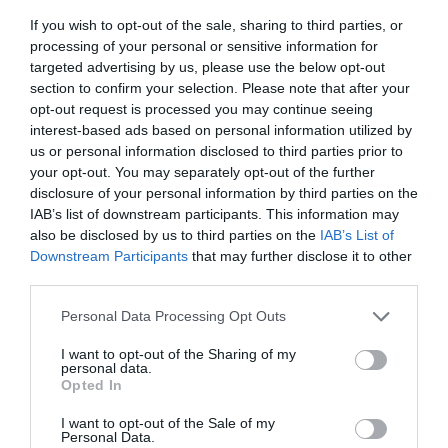
On aimerait savoir quels sont les managers de Boeing qui ont
été recrutés chez P&W ces dernières années.
If you wish to opt-out of the sale, sharing to third parties, or
ça sent le copinage…
processing of your personal or sensitive information for
targeted advertising by us, please use the below opt-out
RÉPONDRE
section to confirm your selection. Please note that after your
opt-out request is processed you may continue seeing
interest-based ads based on personal information utilized by
us or personal information disclosed to third parties prior to
LAISSER UN COMMENTAIRE
your opt-out. You may separately opt-out of the further
disclosure of your personal information by third parties on the
IAB’s list of downstream participants. This information may
also be disclosed by us to third parties on the
IAB’s List of
FAIRE UN DON
Downstream Participants
that may further disclose it to other
third parties.
Appel aux lecteurs !
Personal Data Processing Opt Outs
Soutenez Air Journal participez
à son
développement !
I want to opt-out of the Sharing of my
personal data.
Opted In
I want to opt-out of the Sale of my
NOUS SOUTENIR
Personal Data.