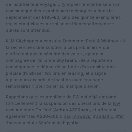
de modifier leur voyage. Cityhopper rencontre selon un
communiqué des « problèmes techniques » dans le
déploiement des
E195-E2
, cinq des quinze exemplaires
reçus étant cloués au sol selon Planespotters (onze
autres sont attendus).
KLM Cityhopper « consulte Embraer et Pratt & Whitney » à
la recherche d’une solution à ces problèmes « qui
n’affectent pas la sécurité des vols », ajoute la
compagnie de l’alliance
SkyTeam
. Elle a reporté en
conséquence le départ de sa flotte d’un nombre non
précisé d’Embraer 190 pris en leasing, et a signé
« plusieurs accords de location avec équipage
temporaires » pour palier au manque d’avion.
Rappelons que les problème de PW ont déjà entrainé
(officiellement) la suspension des opérations de la
low
cost indienne Go First
(
Airbus A320neo
), et affectent
également les
A220-300
d’
Iraqi Airways
, d’
airBaltic
, d’
Air
Tanzania
et
Air Sénégal ou EgyptAir
.