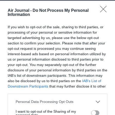
Justin Fair
a commenté :
28 juillet 2023 - 9
Air Journal -
Do Not Process My Personal
h 00 min
Information
” j’ai effectué une centaine de vols depuis
2007. ”
If you wish to opt-out of the sale, sharing to third parties, or
Houlà!!! Au moins 6 vols par an, ça !
processing of your personal or sensitive information for
On est loin des 2 vols MC ( + 2 LC ) pour
targeted advertising by us, please use the below opt-out
toute sa vie, proposés par Jancovici… Pas
section to confirm your selection. Please note that after your
bien ça !!!!
opt-out request is processed you may continue seeing
interest-based ads based on personal information utilized by
RÉPONDRE
us or personal information disclosed to third parties prior to
your opt-out. You may separately opt-out of the further
disclosure of your personal information by third parties on the
IAB’s list of downstream participants. This information may
also be disclosed by us to third parties on the
IAB’s List of
Downstream Participants
that may further disclose it to other
LAISSER UN COMMENTAIRE
third parties.
Personal Data Processing Opt Outs
FAIRE UN DON
I want to opt-out of the Sharing of my
personal data.