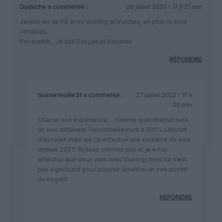
Duduche
a commenté :
26 juillet 2023 - 17 h 21 min
Jamais eu de PB avec Vueling et Volotea, en plus ils sont
aimables.
Par contre , Je fuis Easyjet et Rayanair
RÉPONDRE
tournefeuille31
a commenté :
27 juillet 2023 - 17 h
00 min
Chacun son expérience… comme quoi chacun aura
un avis différent. Personnellement à 100% satisfait
d’easyJet avec qui j’ai effectué une centaine de vols
depuis 2007. Ryanair connais pas et je e n’ai
effectué que deux vols avec Vueling donc ce n’est
pas significatif pour pouvoir émettre un avis positif
ou négatif.
RÉPONDRE