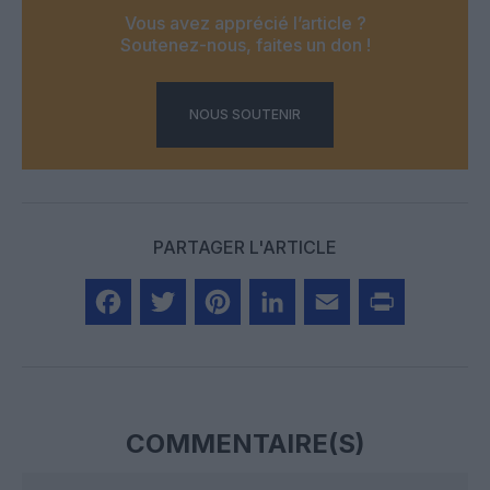
Vous avez apprécié l’article ?
Soutenez-nous, faites un don !
NOUS SOUTENIR
PARTAGER L'ARTICLE
Facebook
Twitter
Pinterest
LinkedIn
Email
Print
COMMENTAIRE(S)