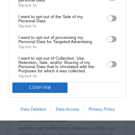
Opted In
Appel aux lecteurs !
I want to opt-out of the Sale of my
Soutenez Air Journal participez
à son
Personal Data.
développement !
Opted In
I want to opt-out of processing my
Personal Data for Targeted Advertising.
Opted In
NOUS SOUTENIR
I want to opt-out of Collection, Use,
Retention, Sale, and/or Sharing of my
Personal Data that Is Unrelated with the
Purposes for which it was collected.
Opted In
CONFIRM
DERNIERS COMMENTAIRES
Data Deletion
Data Access
Privacy Policy
atplhkt
a commenté l'article :
Contrôles aux frontières entre l’Espagne et l’Italie : des
arrivées plus longues, des correspondances à risque