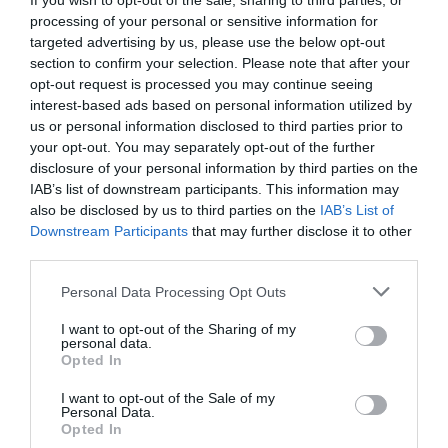
If you wish to opt-out of the sale, sharing to third parties, or
processing of your personal or sensitive information for
targeted advertising by us, please use the below opt-out
section to confirm your selection. Please note that after your
opt-out request is processed you may continue seeing
DERNIERS COMMENTAIRES
interest-based ads based on personal information utilized by
us or personal information disclosed to third parties prior to
your opt-out. You may separately opt-out of the further
disclosure of your personal information by third parties on the
Kyle
a commenté l'article :
IAB’s list of downstream participants. This information may
Ryanair au Maroc : un programme hivernal record pour
also be disclosed by us to third parties on the
IAB’s List of
relier le Royaume à 14 pays européens
Downstream Participants
that may further disclose it to other
third parties.
Mamadou DIALLO
a commenté l'article :
Personal Data Processing Opt Outs
44° d’inclinaison lors d’une remise de gaz par Aer
I want to opt-out of the Sharing of my
Lingus : l’enquête irlandaise détaille une perte de
personal data.
conscience de la situation en approche
Opted In
I want to opt-out of the Sale of my
Personal Data.
Opted In
histoire de l'aviation