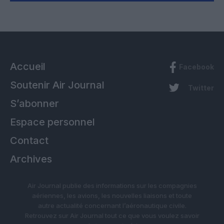
Accueil
Facebook
Soutenir Air Journal
Twitter
S’abonner
Espace personnel
Contact
Archives
Air Journal publie des informations sur les compagnies
aériennes, les avions, les nouvelles liaisons et toute
autre actualité concernant l’aéronautique civile.
Retrouvez sur Air Journal tout ce que vous voulez savoir