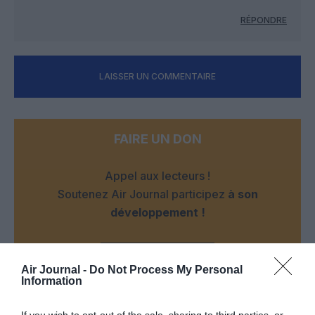
RÉPONDRE
LAISSER UN COMMENTAIRE
FAIRE UN DON
Appel aux lecteurs !
Soutenez Air Journal participez
à son
développement !
NOUS SOUTENIR
Air Journal -
Do Not Process My Personal
Information