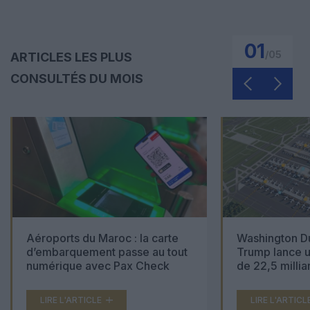
01
/
05
ARTICLES LES PLUS
CONSULTÉS DU MOIS
Aéroports du Maroc : la carte
Washington Du
d’embarquement passe au tout
Trump lance u
numérique avec Pax Check
de 22,5 millia
LIRE L'ARTICLE
LIRE L'ARTICL