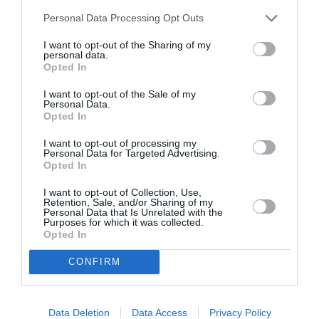
Personal Data Processing Opt Outs
DERNIERS COMMENTAIRES
I want to opt-out of the Sharing of my
personal data.
Opted In
Tilo
a commenté l'article :
Airbus A320neo et A350 : un défaut latent de bouton
I want to opt-out of the Sale of my
Personal Data.
incendie peut provoquer l’arrêt d’un moteur
Opted In
I want to opt-out of processing my
Personal Data for Targeted Advertising.
Thaïlande
a commenté l'article :
Opted In
Il s’est masturbé sur une passagère endormie : trois ans
I want to opt-out of Collection, Use,
de prison et interdiction de séjour en Thaïlande
Retention, Sale, and/or Sharing of my
Personal Data that Is Unrelated with the
Purposes for which it was collected.
Opted In
annulations de vols
contrôleur aérien
Londres Gatwick
CONFIRM
LIRE AUSSI
Data Deletion
Data Access
Privacy Policy