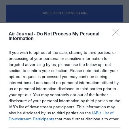
LAISSER UN COMMENTAIRE
Air Journal -
Do Not Process My Personal
FAIRE UN DON
Information
If you wish to opt-out of the sale, sharing to third parties, or
Appel aux lecteurs !
processing of your personal or sensitive information for
Soutenez Air Journal participez
à son
targeted advertising by us, please use the below opt-out
développement !
section to confirm your selection. Please note that after your
opt-out request is processed you may continue seeing
interest-based ads based on personal information utilized by
us or personal information disclosed to third parties prior to
NOUS SOUTENIR
your opt-out. You may separately opt-out of the further
disclosure of your personal information by third parties on the
IAB’s list of downstream participants. This information may
also be disclosed by us to third parties on the
IAB’s List of
Downstream Participants
that may further disclose it to other
third parties.