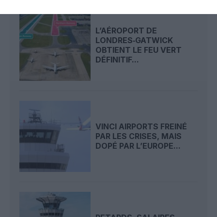
L’AÉROPORT DE
LONDRES‑GATWICK
OBTIENT LE FEU VERT
DÉFINITIF...
VINCI AIRPORTS FREINÉ
PAR LES CRISES, MAIS
DOPÉ PAR L’EUROPE...