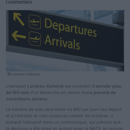
1 commentaire
@Londres-Gatwick
L’aéroport
Londres-Gatwick
est contraint d’
annuler plus
de 160 vols
d’ici dimanche en raison d’une
pénurie de
contrôleurs aériens
.
Le nombre de vols sera limité «
à 800 par jour
» (au départ
et à l’arrivée) et cela «
jusqu’au samedi 1er octobre
», a
indiqué l’aéroport dans un communiqué, qui précise que
la décision a été prise en accord avec la NATS, le service