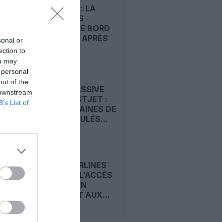
WESTJET : LA
GRÈVE DES
AGENTS DE BORD
PREND FIN APRÈS
sonal or
UN...
ection to
ou may
 personal
out of the
GRÈVE MASSIVE
 downstream
CHEZ WESTJET :
B’s List of
DES CENTAINES DE
VOLS ANNULÉS...
UNITED AIRLINES
ENCADRE L’ACCÈS
DES PNC EN
JUMPSEAT AUX...