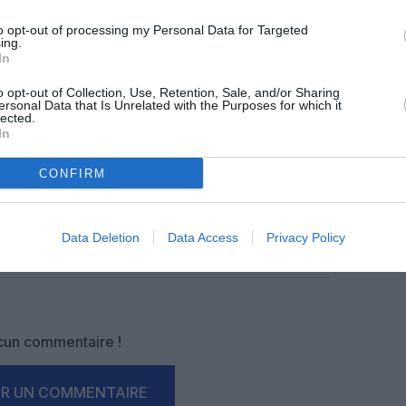
z apprécié l’article ?
to opt-out of processing my Personal Data for Targeted
-nous, faites un don !
ing.
In
o opt-out of Collection, Use, Retention, Sale, and/or Sharing
OUS SOUTENIR
ersonal Data that Is Unrelated with the Purposes for which it
lected.
In
CONFIRM
Data Deletion
Data Access
Privacy Policy
Facebook
Twitter
Pinterest
LinkedIn
Email
Print
un commentaire !
ER UN COMMENTAIRE