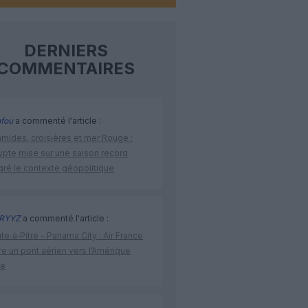
DERNIERS
COMMENTAIRES
fou
a commenté l'article :
amides, croisières et mer Rouge :
ypte mise sur une saison record
gré le contexte géopolitique
RYYZ
a commenté l'article :
te‑à‑Pitre – Panama City : Air France
e un pont aérien vers l’Amérique
ne