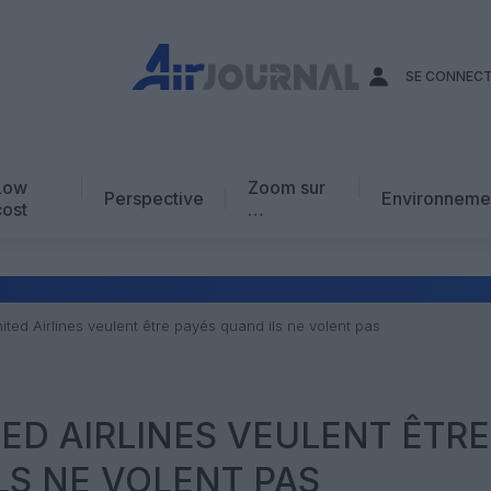
SE CONNEC
Low
Zoom sur
Perspective
Environneme
cost
…
Edito
En chiffres
Avis d’expert
ted Airlines veulent être payés quand ils ne volent pas
AJ Académie
Vidéo
TED AIRLINES VEULENT ÊTRE
LS NE VOLENT PAS