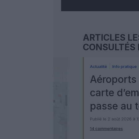
ARTICLES LE
CONSULTÉS 
Actualité
Info pratique
Aéroports 
carte d’e
passe au t
numérique
Publié le 2 août 2026 à 
14 commentaires
Check