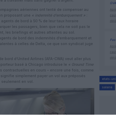
é à travailler mais sans gagner d’argent.
GVA
compagnies aériennes ont tenté de compenser au
Apr
 en proposant une
« indemnité d’embarquement »
:
cau
s agents de bord à 50 % de leur taux horaire
déjà
rquer les passagers, bien que cela ne soit pas le
nt, les briefings et autres attentes au sol.
agents de bord des indemnités d’embarquement et
Pas 
lentes à celles de Delta, ce que son syndicat juge
Apr
cau
déjà
de bord d’United Airlines (AFA-CWA) veut aller plus
sporteur basé à Chicago introduise le
« Ground Time
s contractuelles en cours – encore une fois, comme
 signifie simplement payer un vol aux préposés
etats-uni
s seulement en vol.
salaire