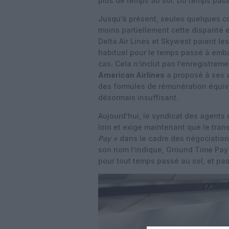
plus de temps au sol. Du temps pass
Jusqu’à présent, seules quelques 
moins partiellement cette disparité
Delta Air Lines et Skywest paient le
habituel pour le temps passé à emba
cas. Cela n’inclut pas l’enregistreme
American Airlines
a proposé à ses 
des formules de rémunération équiva
désormais insuffisant.
Aujourd’hui, le syndicat des agents 
loin et exige maintenant que le tran
Pay »
dans le cadre des négociation
son nom l’indique, Ground Time Pay
pour tout temps passé au sol, et pa