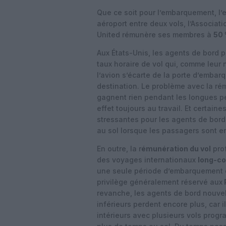
Que ce soit pour l’embarquement, l’
aéroport entre deux vols, l’Associati
United rémunère ses membres à
50
Aux États-Unis, les agents de bord 
taux horaire de vol qui, comme leur 
l’avion s’écarte de la porte d’embar
destination. Le problème avec la ré
gagnent rien pendant les longues pér
effet toujours au travail. Et certain
stressantes pour les agents de bor
au sol lorsque les passagers sont en
En outre, la r
émunération du vol
prof
des voyages internationaux
long-co
une seule période d’embarquement d
privilège généralement réservé aux
revanche, les agents de bord nouve
inférieurs perdent encore plus, car 
intérieurs avec plusieurs vols progr