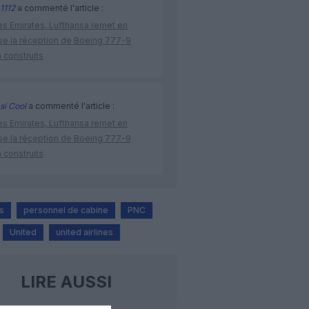
1112
a commenté l'article :
ès Emirates, Lufthansa remet en
se la réception de Boeing 777-9
 construits
si Cool
a commenté l'article :
ès Emirates, Lufthansa remet en
se la réception de Boeing 777-9
 construits
s
personnel de cabine
PNC
United
united airlines
LIRE AUSSI