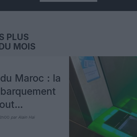
S PLUS
DU MOIS
du Maroc : la
mbarquement
out
 avec Pax
12h00
par Alain Hai