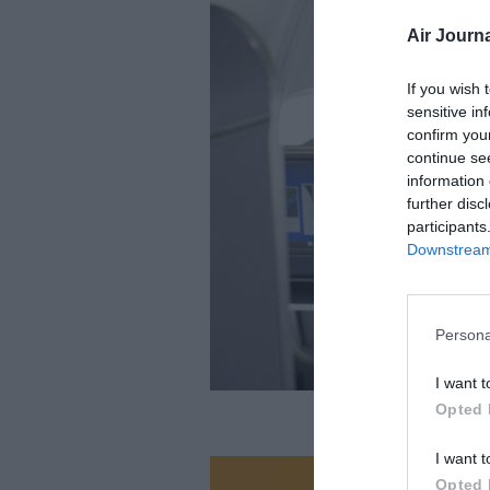
Air Journa
If you wish 
sensitive in
confirm you
continue se
information 
further disc
participants
Downstream 
Persona
I want t
Opted 
I want t
Opted 