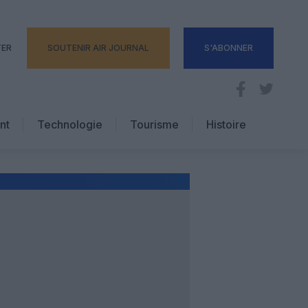
TER
SOUTENIR AIR JOURNAL
S'ABONNER
nt
Technologie
Tourisme
Histoire
Pratique
Hôtellerie
Voyages d’affaires