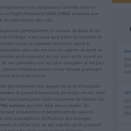
enregistrement ou simplement l’attente dans un
on of Flight Attendants (
AFA-CWA)
souhaite que
 %
du tarif normal des vols.
perçoivent généralement un salaire de base et un
nom l’indique, n’est payé qu’à partir du moment où
quement jusqu’au moment où l’avion arrive à
munération des vols est que les agents de bord ne
Man
iodes qu’ils passent au sol, bien qu’ils soient en
Pyr
es de ces périodes sont les plus chargées et les plus
l’Ég
d, comme l’embarquement ou les retards prolongés
mal
core à bord de l’avion.
ite généralement aux agents de bord effectuant
urriers
et passant beaucoup de temps en vol, mais
TFF
es passagers pour toute la journée de service (un
Poin
PNC seniors
qui sont déjà mieux payés). En
ouvr
llement embauchés et bénéficiant de salaires
lati
ils sont susceptibles d’effectuer des voyages
ammés le même jour, ce qui signifie qu’ils passent