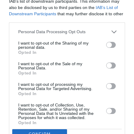
IAB’s list of downstream participants. This information may
also be disclosed by us to third parties on the
IAB’s List of
Downstream Participants
that may further disclose it to other
third parties.
Personal Data Processing Opt Outs
I want to opt-out of the Sharing of my
personal data.
DERNIERS COMMENTAIRES
Opted In
I want to opt-out of the Sale of my
Personal Data.
Jmp
a commenté l'article :
Opted In
19 h 23 sans escale : le Boeing 777F de National
I want to opt-out of processing my
Airlines relie l’Écosse à l’Australie
Personal Data for Targeted Advertising.
Opted In
I want to opt-out of Collection, Use,
Le Monégasque du sud de la France
a commenté l'article
Retention, Sale, and/or Sharing of my
Personal Data that Is Unrelated with the
:
Purposes for which it was collected.
Opted In
Aéroports du Maroc : la carte d’embarquement passe
au tout numérique avec Pax Check