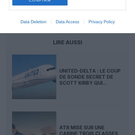
CONFIRM
etats-unis
retard
Data Deletion
Data Access
Privacy Policy
LIRE AUSSI
UNITED-DELTA : LE COUP
DE SONDE SECRET DE
SCOTT KIRBY QUI...
ATR MISE SUR UNE
CABINE TROIS CLASSES