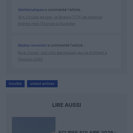
Mathématiques
a commenté l'article :
19 h 23 sans escale : le Boeing 777F de National
Airlines relie l’Écosse à l’Australie
Badissi novembri
a commenté l'article :
Nice–Corse : ces vols électriques qui se profilent à
l’horizon 2030
Insolite
united airlines
LIRE AUSSI
ECLIPSE SOLAIRE 2026 :