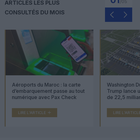
01
/
05
ARTICLES LES PLUS
CONSULTÉS DU MOIS
Aéroports du Maroc : la carte
Washington Du
d’embarquement passe au tout
Trump lance u
numérique avec Pax Check
de 22,5 millia
LIRE L'ARTICLE
LIRE L'ARTICL