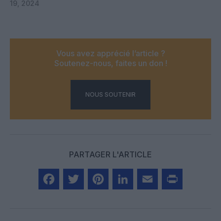
19, 2024
Vous avez apprécié l’article ?
Soutenez-nous, faites un don !
NOUS SOUTENIR
PARTAGER L'ARTICLE
Facebook
Twitter
Pinterest
LinkedIn
Email
Print