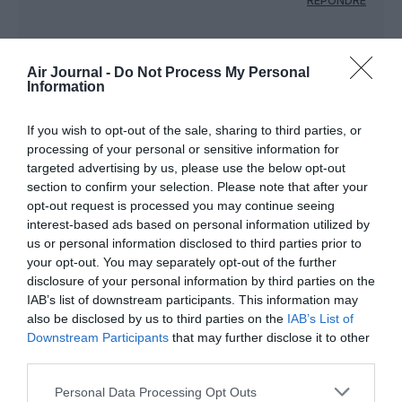
RÉPONDRE
Shôgun
a commenté :
22 avril 2024 - 22 h 08
Air Journal -
Do Not Process My Personal
min
Information
1- En français, on écrit “monnaie” et pas “money”.
2- La vidéo n’a pas été prise par “des jaloux qui ne
If you wish to opt-out of the sale, sharing to third parties, or
peuvent pas accéder au poste de pilotage” mais
processing of your personal or sensitive information for
par les individus qui s’y trouvaient. Donc merci la
targeted advertising by us, please use the below opt-out
prochaine fois de lire l’article avant de commenter.
section to confirm your selection. Please note that after your
3- Les politiques de sécurité édictées par les
opt-out request is processed you may continue seeing
régulateurs internationaux ne sont pas faites pour
interest-based ads based on personal information utilized by
les chiens. Les passagers qui assisteraient à de tels
us or personal information disclosed to third parties prior to
manquements graves auraient bien raison de les
your opt-out. You may separately opt-out of the further
dénoncer car c’est leur vie qui est mise en danger
disclosure of your personal information by third parties on the
par ces initiatives irresponsables.
IAB’s list of downstream participants. This information may
4- Si vous prétendez que le fait d’introduire des
also be disclosed by us to third parties on the
IAB’s List of
personnes non autorisées dans les cockpits est
Downstream Participants
that may further disclose it to other
“money courante et dans toutes les compagnies”
third parties.
(sic), prouvez-le ! Sinon, c’est de la diffamation, en
plus d’être une très mauvaise excuse (sophisme de
Personal Data Processing Opt Outs
la double faute).