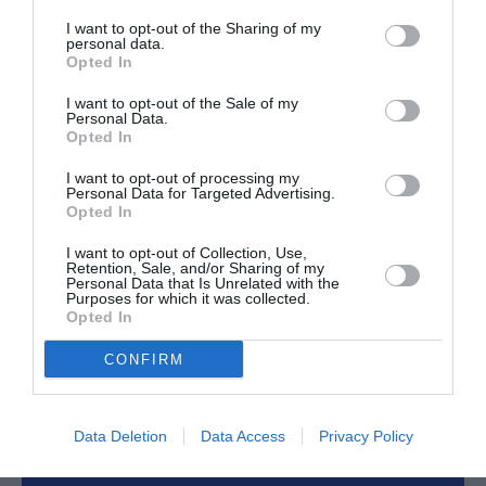
I want to opt-out of the Sharing of my
RÉPONDRE
personal data.
Opted In
I want to opt-out of the Sale of my
Greg765
a commenté :
24 avril 2024 - 1 h
Personal Data.
15 min
Opted In
+1 au commentaire de Shogun
I want to opt-out of processing my
Personal Data for Targeted Advertising.
Et c’est loin d’être monnaie courante. La
Opted In
plupart des compagnies et des équipages
appliquent correctement ces règles.
I want to opt-out of Collection, Use,
Celles qui ne le font pas sont en fait une
Retention, Sale, and/or Sharing of my
Personal Data that Is Unrelated with the
minorité.
Purposes for which it was collected.
Opted In
RÉPONDRE
CONFIRM
Data Deletion
Data Access
Privacy Policy
LAISSER UN COMMENTAIRE