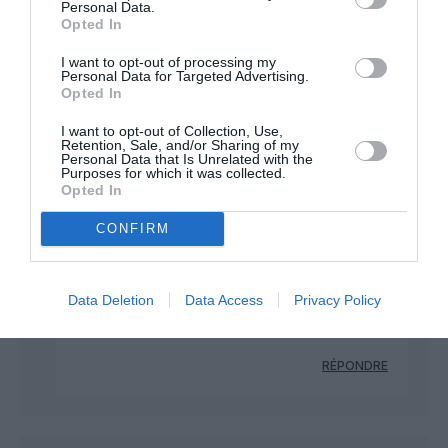
Personal Data.
colibris
a commenté :
17 mai 2024 - 20 h 31 min
Opted In
Boeing devrait déjà penser à se recycler.
I want to opt-out of processing my
Je reste persuadé que la compagnie finira démantelée et
Personal Data for Targeted Advertising.
revendue a Raytheon et LM, ce qui permettra un nouveau
Opted In
départ et surtout d’effacer les traces des forfaitures
I want to opt-out of Collection, Use,
passées..
Retention, Sale, and/or Sharing of my
Personal Data that Is Unrelated with the
RÉPONDRE
Purposes for which it was collected.
Opted In
CONFIRM
Tilo
a commenté :
18 mai 2024 - 21 h 55
min
Euh à mon avis boeing continuera bien d’exister
Data Deletion
Data Access
Privacy Policy
même après ta mort et en temp que grand
constructeurs aéronautique.
RÉPONDRE