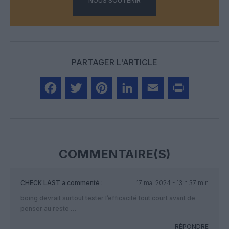
NOUS SOUTENIR
PARTAGER L'ARTICLE
Facebook
Twitter
Pinterest
LinkedIn
Email
Print
COMMENTAIRE(S)
CHECK LAST
a commenté :
17 mai 2024 - 13 h 37 min
boing devrait surtout tester l’efficacité tout court avant de
penser au reste …
RÉPONDRE