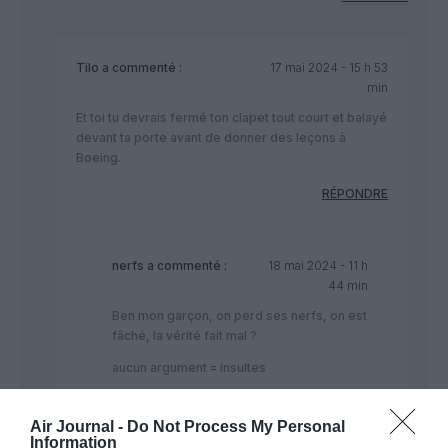
Tilo
a commenté :
17 mai 2024 - 15 h 53
min
Et toi tu devrais fermé ton clapet tout court et balayé
devant ta porte avant de donner des leçons à
Boeing.
RÉPONDRE
nerfs
a commenté :
18 mai 2024 - 11 h
44 min
Ben mon garçon, on perd ses nerfs, on est
fâché, la vérité fait mal ?
aucun argument = insultes
Boeing ferait mieux de recycler ses
enclumes et barbecues en casseroles, ils
Air Journal -
Do Not Process My Personal
auraient peut être moins de soucis 😇
Information