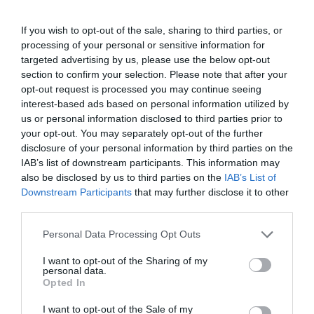
bisous mon lapinou
If you wish to opt-out of the sale, sharing to third parties, or
RÉPONDRE
processing of your personal or sensitive information for
targeted advertising by us, please use the below opt-out
section to confirm your selection. Please note that after your
opt-out request is processed you may continue seeing
Checklist
a
19 mai 2024 -
interest-based ads based on personal information utilized by
commenté :
11 h 27 min
us or personal information disclosed to third parties prior to
Je pensais que le problème de
your opt-out. You may separately opt-out of the further
Boeing était la sécurité
disclosure of your personal information by third parties on the
Ce genre de provocation est
IAB’s list of downstream participants. This information may
stupide et donne vraiment pas de
also be disclosed by us to third parties on the
IAB’s List of
crédit à ça que vous dîtes.
Downstream Participants
that may further disclose it to other
Dommage…
third parties.
RÉPONDRE
Personal Data Processing Opt Outs
I want to opt-out of the Sharing of my
personal data.
Opted In
I want to opt-out of the Sale of my