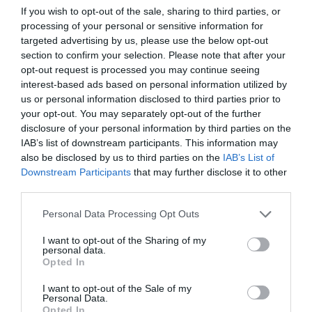
If you wish to opt-out of the sale, sharing to third parties, or
1- ET 30 MM RPK
processing of your personal or sensitive information for
2- AT 20 MM RPK
targeted advertising by us, please use the below opt-out
3- MS 17 MM RPK
section to confirm your selection. Please note that after your
4- KQ 10 RPK
opt-out request is processed you may continue seeing
5- AH 5 RPK
interest-based ads based on personal information utilized by
Tout les faux passagers internes de AH donnent moins de 1
us or personal information disclosed to third parties prior to
milliards RPK
your opt-out. You may separately opt-out of the further
disclosure of your personal information by third parties on the
Même Mr Tebboune prétend le contraire 😂
IAB’s list of downstream participants. This information may
https://m.youtube.com/watch?
also be disclosed by us to third parties on the
IAB’s List of
v=nKHeNeFyCdg&pp=ygUdVGVub3VuZSBhbGdlcmllIDNlbWUgZW
Downstream Participants
that may further disclose it to other
third parties.
RÉPONDRE
Personal Data Processing Opt Outs
I want to opt-out of the Sharing of my
LAISSER UN COMMENTAIRE
personal data.
Opted In
I want to opt-out of the Sale of my
Personal Data.
FAIRE UN DON
Opted In