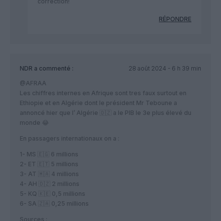
correction!
RÉPONDRE
NDR
a commenté :
28 août 2024 - 6 h 39 min
@AFRAA
Les chiffres internes en Afrique sont tres faux surtout en
Ethiopie et en Algérie dont le président Mr Teboune a
annoncé hier que l’ Algérie 🇩🇿 a le PIB le 3e plus élevé du
monde 😂
En passagers internationaux on a :
1- MS 🇪🇬 6 millions
2- ET 🇪🇹 5 millions
3- AT 🇲🇦 4 millions
4- AH 🇩🇿 2 millions
5- KQ 🇰🇪 0,5 millions
6- SA 🇿🇦 0,25 millions
Sources :