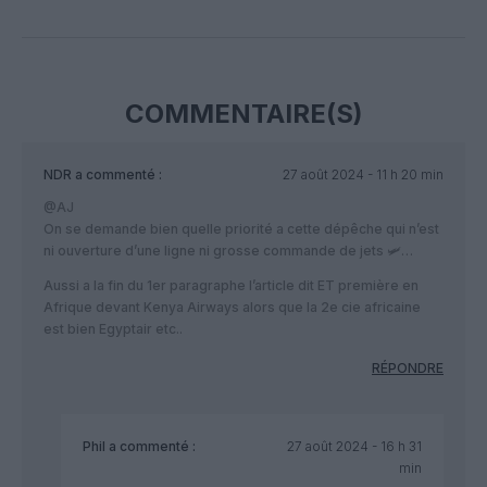
Facebook
Twitter
Pinterest
LinkedIn
Email
Print
COMMENTAIRE(S)
NDR
a commenté :
27 août 2024 - 11 h 20 min
@AJ
On se demande bien quelle priorité a cette dépêche qui n’est
ni ouverture d’une ligne ni grosse commande de jets 🛩…
Aussi a la fin du 1er paragraphe l’article dit ET première en
Afrique devant Kenya Airways alors que la 2e cie africaine
est bien Egyptair etc..
RÉPONDRE
Phil
a commenté :
27 août 2024 - 16 h 31
min