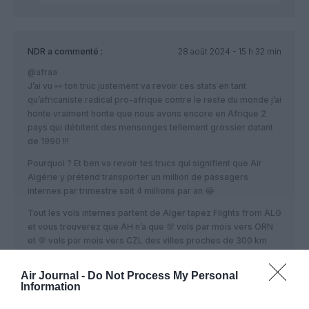
NDR
a commenté :
28 août 2024 - 15 h 32 min
@afraa
J’ai vu 👀 ton truc justement va revoir ces stats en tant
qu’africaniste radical pro-afrique contre le reste du monde j’ai
honte vraiment honte que nous avons encore en Afrique 2
pays qui débitent des mensonges tellement grossier datant
de 1990 !!!
Pourquoi ? Et ben va revoir tes trucs qui signifient que Air
Algérie y prétend transporter un million de passagers
internes par trimestre soit 4 millions par an 😂
Tout les vols internes partent de Alger tapez Flights from ALG
et vous trouverez que AH n’a que 💯 vols par mois vers ORN
et 💯 vols par mois vers CZL des villes proches de 300 km
soit 200 milles passagers par an plus un nombre négligeable
vers le reste du pays !
Air Journal -
Do Not Process My Personal
Information
Pour éviter les gros mensenges de ET et de AH il faut classer
les RPK soit :