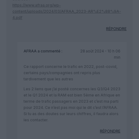
https://www.afraa.org/wp-
content/uploads/2024/03/AFRAA_2023-AR%E2%88%9A-
4.pdf
RÉPONDRE
AFRAA
a commenté :
28 août 2024 - 10 h 06
min
Ce rapport concerne le trafic en 2022, post-covid,
certains pays/compagnies ont repris plus
tardivement que les autres
Les 2 liens que j’ai posté concernes les Q3/Q4 2023
et le Q1 2024 et la RAM est bien 5ème en Afrique en
terme de trafic passagers en 2023 et c’est ma parti
pour 2024. Ce n’est pas moi qui le dit c’est l’AFRAA.
Si tu as des doutes sur leurs chiffres, il faudra alors
les contacter.
RÉPONDRE