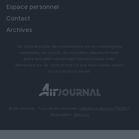
Espace personnel
Contact
Archives
Air Journal publie des informations sur les compagnies
aériennes, les avions, les nouvelles liaisons et toute
autre actualité concernant l’aéronautique civile.
Retrouvez sur Air Journal tout ce que vous voulez savoir
sur le transport aérien.
© Air Journal - Tous droits réservés |
Mentions légales
|
RGPD
|
Réalisation :
Madaré