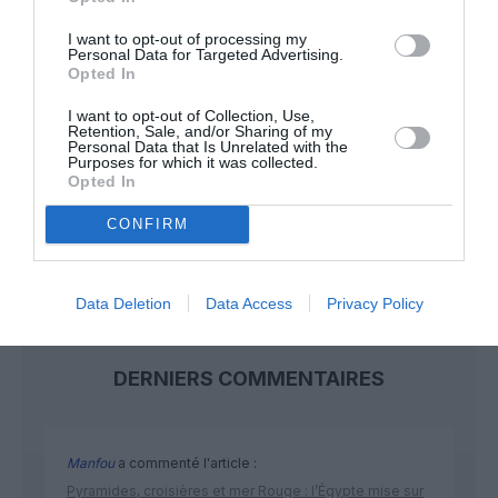
I want to opt-out of processing my
Appel aux lecteurs !
Personal Data for Targeted Advertising.
Opted In
Soutenez Air Journal participez
à son
développement !
I want to opt-out of Collection, Use,
Retention, Sale, and/or Sharing of my
Personal Data that Is Unrelated with the
Purposes for which it was collected.
Opted In
NOUS SOUTENIR
CONFIRM
Data Deletion
Data Access
Privacy Policy
DERNIERS COMMENTAIRES
Manfou
a commenté l'article :
Pyramides, croisières et mer Rouge : l’Égypte mise sur