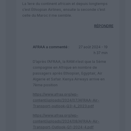
La 1ere du continent africain et depuis longtemps
c’est Éthiopian Airlines, ensuite la seconde c’est
celle du Maroc il me semble.
RÉPONDRE
AFRAA
a commenté :
27 août 2024 - 19
h 37 min
D’après l’AFRAA, la RAM n’est que la 5ème
compagnie en Afrique en nombre de
passagers après Ethiopian, Egyptair, Air
Algerie et Safair. Kenya Airways arrive en
7ème position
https://www.afraa.org/wp-
content/uploads/2024/07/AFRAA-Air-
Transport-outlook-Q3-4_2023.pdf
https://www.afraa.org/wp-
content/uploads/2024/08/AFRAA-Air-
Transport-Outlook-Q1-2024-4.pdf