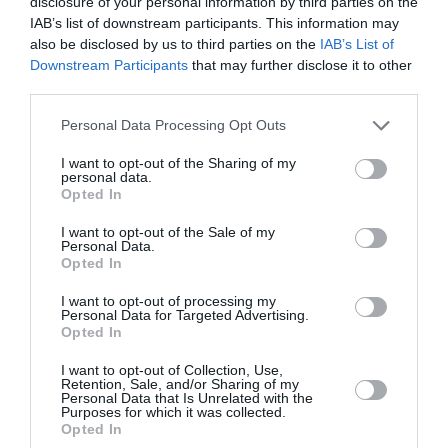
disclosure of your personal information by third parties on the
RÉPONDRE
IAB’s list of downstream participants. This information may
also be disclosed by us to third parties on the
IAB’s List of
Downstream Participants
that may further disclose it to other
third parties.
Paul Massis
a commenté :
10 septembre 2024 -
17 h 01 min
Personal Data Processing Opt Outs
Un avion ne devrait jamais tomber en panne ni
même descendre en dessous de la limite
I want to opt-out of the Sharing of my
personal data.
prescrite.Cependant j’ai terminé des vols en gardant
Opted In
20 litres sur un reservoir en prévoyant un
déroutement si j’épuisais le réservoir en service.Un
I want to opt-out of the Sale of my
fois j’ai interrompu un vol pour refueller car mes
Personal Data.
calculs ont été faussés par une fuite de carburant
Opted In
passée inaperçue.Au hangar l’essence fuyait,se
répendait sous l’aide et s’évaporait sans tomber au
I want to opt-out of processing my
Personal Data for Targeted Advertising.
sol.Aprés cet épisode où je serais tombé en mer si
Opted In
je n’avais pas interrompu le vol je suis devenu bien
plus rigoureux et je n’ai jamais plus pris de risques.
I want to opt-out of Collection, Use,
Retention, Sale, and/or Sharing of my
RÉPONDRE
Personal Data that Is Unrelated with the
Purposes for which it was collected.
Opted In