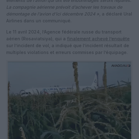
éléments de l’avion qui ont été endommagés seront réparés.
La compagnie aérienne prévoit d’achever les travaux de
démontage de l’avion d’ici décembre 2024 »,
a déclaré Ural
Airlines dans un communiqué.
Le 11 avril 2024, l’Agence fédérale russe du transport
aérien (Rosaviatsiya), qui a
finalement achevé l’enquête
sur l’incident de vol, a indiqué que l’incident résultait de
multiples violations et erreurs commises par l’équipage.