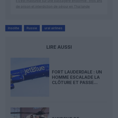
Il s’est masturbé sur une passagère endormie : trois ans
de prison et interdiction de séjour en Thaïlande
Insolite
Russie
ural airlines
LIRE AUSSI
FORT LAUDERDALE : UN
HOMME ESCALADE LA
CLÔTURE ET PASSE...