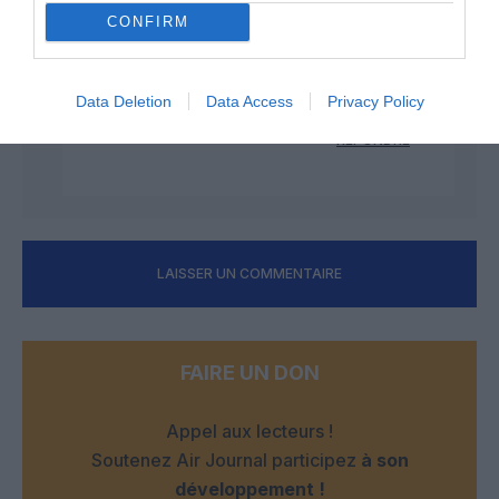
CONFIRM
Chouchou Loulou
a
14 septembre
commenté :
2024 - 10 h 29 min
Les vieux disaient : vaut mieux un pilote
plein qu’un réservoir vide!
Data Deletion
Data Access
Privacy Policy
RÉPONDRE
LAISSER UN COMMENTAIRE
FAIRE UN DON
Appel aux lecteurs !
Soutenez Air Journal participez
à son
développement !