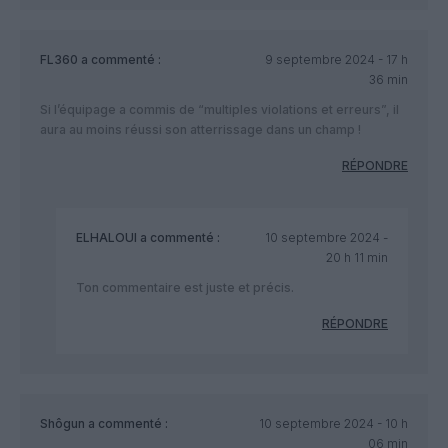
FL360
a commenté :
9 septembre 2024 - 17 h
36 min
Si l’équipage a commis de “multiples violations et erreurs”, il
aura au moins réussi son atterrissage dans un champ !
RÉPONDRE
ELHALOUI
a commenté :
10 septembre 2024 -
20 h 11 min
Ton commentaire est juste et précis.
RÉPONDRE
Shôgun
a commenté :
10 septembre 2024 - 10 h
06 min