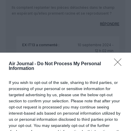
Ils comptent replanter les pièces détachées dans le champ
en espérant qu’elles prennent racine et se reproduisent ?
RÉPONDRE
EX IT13
a commenté :
10 septembre 2024 -
12 h 02 min
Exellent , les Russes auront bien besoin de ces
Air Journal -
Do Not Process My Personal
pièces agricoles d un nouveau genre de culture !!!!!
Information
RÉPONDRE
If you wish to opt-out of the sale, sharing to third parties, or
processing of your personal or sensitive information for
targeted advertising by us, please use the below opt-out
section to confirm your selection. Please note that after your
CecildeMille
a commenté :
10 septembre 2024 - 11 h
opt-out request is processed you may continue seeing
55 min
interest-based ads based on personal information utilized by
us or personal information disclosed to third parties prior to
Que celui, ou celle, qui n’est jamais tombé en panne
your opt-out. You may separately opt-out of the further
d’essence leur jette la première pierre.