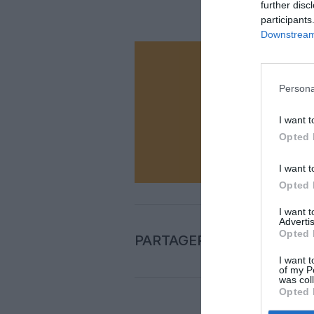
further disc
participants
Downstream 
Vous ave
Soutenez
Persona
I want t
Opted 
N
I want t
Opted 
I want 
Advertis
Opted 
PARTAGER L'ARTICLE
I want t
of my P
was col
Opted 