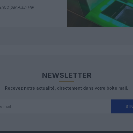
 avec Pax
12h00
par Alain Hai
NEWSLETTER
Recevez notre actualité, directement dans votre boîte mail.
S'I