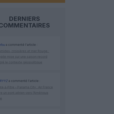
DERNIERS
COMMENTAIRES
fou
a commenté l'article :
amides, croisières et mer Rouge :
ypte mise sur une saison record
gré le contexte géopolitique
RYYZ
a commenté l'article :
te‑à‑Pitre – Panama City : Air France
e un pont aérien vers l’Amérique
ne