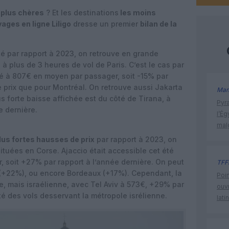
 plus chères
? Et les destinations
les moins
ges en ligne Liligo
dresse un premier
bilan de la
é par rapport à 2023, on retrouve en grande
 à plus de 3 heures de vol de Paris. C’est le cas par
é à 807€ en moyen par passager, soit -15% par
e prix que pour Montréal. On retrouve aussi Jakarta
Man
s forte baisse affichée est du côté de Tirana, à
Pyr
e dernière.
l’Ég
mal
lus fortes hausses de prix
par rapport à 2023, on
situées en Corse. Ajaccio était accessible cet été
 soit +27% par rapport à l’année dernière. On peut
TFF
e (+22%), ou encore Bordeaux (+17%). Cependant, la
Poin
e, mais israélienne, avec Tel Aviv à 573€, +29% par
ouvr
té des vols desservant la métropole isrélienne.
lati