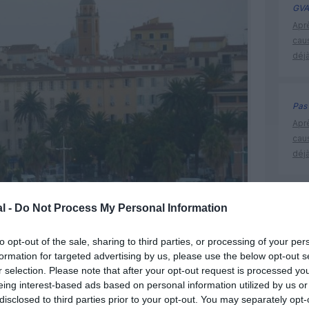
GVA
Apr
cau
déjà
Pas 
Apr
cau
déjà
l -
Do Not Process My Personal Information
Liligo
to opt-out of the sale, sharing to third parties, or processing of your per
formation for targeted advertising by us, please use the below opt-out s
r selection. Please note that after your opt-out request is processed y
eing interest-based ads based on personal information utilized by us or
Ajaccio, Corse @AJ
disclosed to third parties prior to your opt-out. You may separately opt-