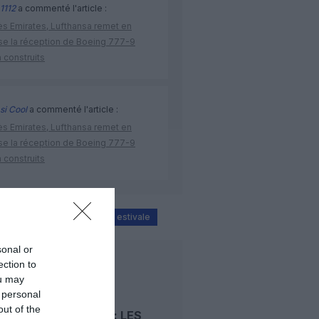
1112
a commenté l'article :
ès Emirates, Lufthansa remet en
se la réception de Boeing 777-9
 construits
si Cool
a commenté l'article :
ès Emirates, Lufthansa remet en
se la réception de Boeing 777-9
 construits
prix des billets
saison estivale
sonal or
LIRE AUSSI
ection to
ou may
 personal
out of the
ÉTÉ 2026 : LES