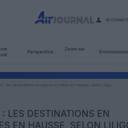
SE CONNEC
Low
Zoom sur
Perspective
Environneme
cost
…
Edito
En chiffres
Avis d’expert
4 : les destinations en baisse et celles en hausse, selon Liligo
AJ Académie
Vidéo
 : LES DESTINATIONS EN
ES EN HAUSSE, SELON LILIG