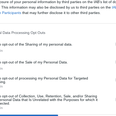
losure of your personal information by third parties on the IAB’s list of
. This information may also be disclosed by us to third parties on the
IA
Participants
that may further disclose it to other third parties.
z apprécié l’article ?
-nous, faites un don !
l Data Processing Opt Outs
o opt-out of the Sharing of my personal data.
In
OUS SOUTENIR
o opt-out of the Sale of my Personal Data.
In
to opt-out of processing my Personal Data for Targeted
ing.
In
o opt-out of Collection, Use, Retention, Sale, and/or Sharing
Facebook
Twitter
Pinterest
LinkedIn
Email
Print
ersonal Data that Is Unrelated with the Purposes for which it
lected.
In