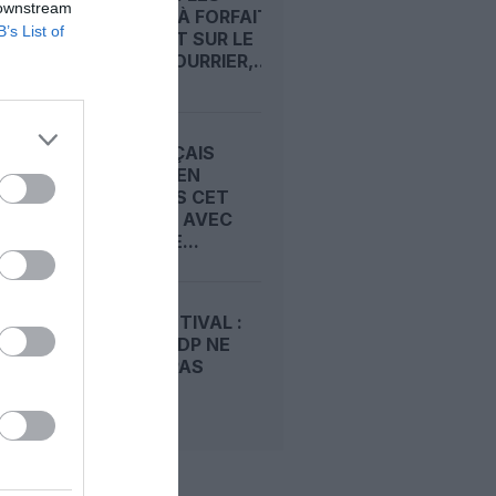
 downstream
VOYAGES À FORFAIT
B’s List of
RÉSISTENT SUR LE
MOYEN‑COURRIER,...
LES FRANÇAIS
PARTENT EN
VACANCES CET
ÉTÉ, MAIS AVEC
PRUDENCE...
TRAFIC ESTIVAL :
GROUPE ADP NE
PRÉVOIT PAS
D’IMPACT
MAJEUR...