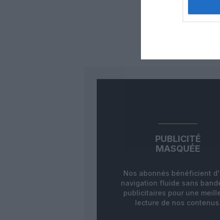
Auc
LAISS
PUBLICITÉ
MASQUÉE
Nos abonnés bénéficient d
navigation fluide sans ban
publicitaires pour une meill
lecture de nos contenus