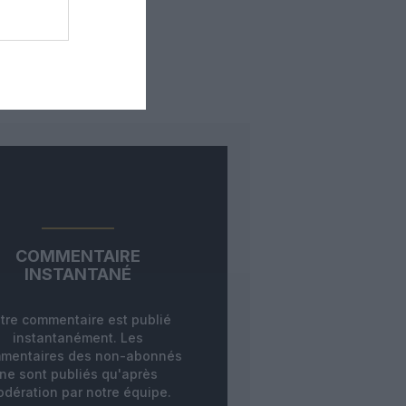
COMMENTAIRE
INSTANTANÉ
tre commentaire est publié
instantanément. Les
mentaires des non-abonnés
ne sont publiés qu'après
dération par notre équipe.