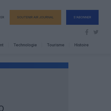
TER
SOUTENIR AIR JOURNAL
S'ABONNER
nt
Technologie
Tourisme
Histoire
Pratique
Hôtellerie
Voyages d’affaires
O