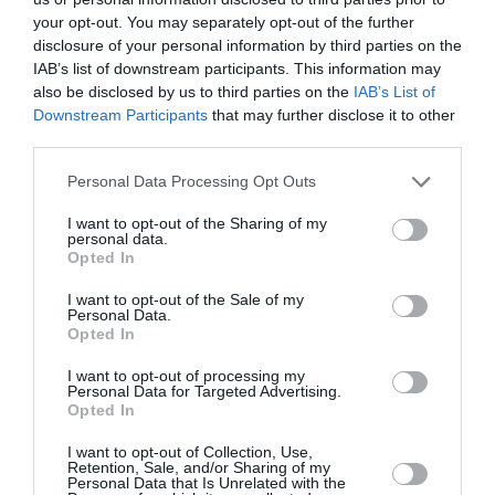
Appel aux lecteurs !
your opt-out. You may separately opt-out of the further
disclosure of your personal information by third parties on the
Soutenez Air Journal participez
à son
IAB’s list of downstream participants. This information may
développement !
also be disclosed by us to third parties on the
IAB’s List of
Downstream Participants
that may further disclose it to other
third parties.
NOUS SOUTENIR
Personal Data Processing Opt Outs
I want to opt-out of the Sharing of my
personal data.
Opted In
I want to opt-out of the Sale of my
Personal Data.
Opted In
DERNIERS COMMENTAIRES
I want to opt-out of processing my
Personal Data for Targeted Advertising.
Opted In
Mathématiques
a commenté l'article :
I want to opt-out of Collection, Use,
19 h 23 sans escale : le Boeing 777F de National
Retention, Sale, and/or Sharing of my
Airlines relie l’Écosse à l’Australie
Personal Data that Is Unrelated with the