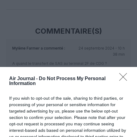
Facebook
Twitter
Pinterest
LinkedIn
Email
Print
COMMENTAIRE(S)
Mylène Farmer
a commenté :
24 septembre 2024 - 10 h
38 min
A quand le transfert de SAS au terminal 2F de CDG ?
RÉPONDRE
Air Journal -
Do Not Process My Personal
Information
If you wish to opt-out of the sale, sharing to third parties, or
LAISSER UN COMMENTAIRE
processing of your personal or sensitive information for
targeted advertising by us, please use the below opt-out
section to confirm your selection. Please note that after your
opt-out request is processed you may continue seeing
FAIRE UN DON
interest-based ads based on personal information utilized by
us or personal information disclosed to third parties prior to