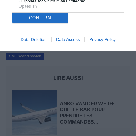
Purposes for which it was collected.
Opted In
Badissi novembri
a commenté l'article :
CONFIRM
Nice–Corse : ces vols électriques qui se profilent à
l’horizon 2030
Data Deletion
Data Access
Privacy Policy
SAS Scandinavian
LIRE AUSSI
ANKO VAN DER WERFF
QUITTE SAS POUR
PRENDRE LES
COMMANDES...