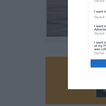
Opted 
I want t
Opted 
I want 
Advertis
Opted 
I want t
of my P
was col
Opted 
Vous ave
Soutenez
N