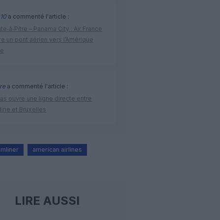
10
a commenté l'article :
te‑à‑Pitre – Panama City : Air France
e un pont aérien vers l’Amérique
ne
re
a commenté l'article :
as ouvre une ligne directe entre
ine et Bruxelles
mliner
american airlines
LIRE AUSSI