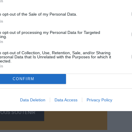
In
o opt-out of the Sale of my Personal Data.
In
to opt-out of processing my Personal Data for Targeted
ing.
In
@Boeing
o opt-out of Collection, Use, Retention, Sale, and/or Sharing
ersonal Data that Is Unrelated with the Purposes for which it
lected.
In
CONFIRM
z apprécié l’article ?
-nous, faites un don !
Data Deletion
Data Access
Privacy Policy
OUS SOUTENIR