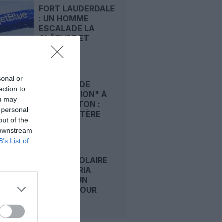
FORT LAUDERDALE
: UN HOMME
ESCALADE LA
CLÔTURE ET
PASSE...
sonal or
INCIDENT DE
ection to
"SÉPARATION" À
ou may
WASHINGTON :
 personal
L’HÉLICOPTÈRE
out of the
DE...
 downstream
B’s List of
ECLIPSE SOLAIRE
2026 : IBERIA
AFFRÈTE UN
A321XLR POUR
SUIVRE...