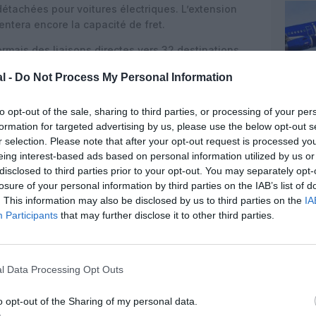
étachées pour voitures électriques. L’extension
ntera encore la capacité de fret.
rmais des liaisons directes vers 32 destinations
e lancement lundi soir d’un nouveau service Qantas
l -
Do Not Process My Personal Information
to opt-out of the sale, sharing to third parties, or processing of your per
formation for targeted advertising by us, please use the below opt-out s
r selection. Please note that after your opt-out request is processed y
eing interest-based ads based on personal information utilized by us or
disclosed to third parties prior to your opt-out. You may separately opt-
losure of your personal information by third parties on the IAB’s list of
. This information may also be disclosed by us to third parties on the
IA
Participants
that may further disclose it to other third parties.
l Data Processing Opt Outs
o opt-out of the Sharing of my personal data.