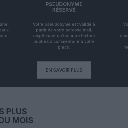
PSEUDONYME
RÉSERVÉ
'une
Votre pseudonyme est validé à
Vo
deaux
partir de votre adresse mail,
eure
empêchant qu'un autre lecteur
com
.
publie un commentaire à votre
place.
mo
EN SAVOIR PLUS
S PLUS
DU MOIS