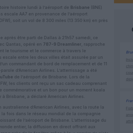
ire histoire lundi à l’aéroport de
Brisbane
(BNE)
ans escale AA7 en provenance de l’aéroport
DFW), soit un vol de 8 300 miles (13 350 km) en près
le après être parti de Dallas à 21h57 samedi, ce
vec Qantas, opéré en
787-9 Dreamliner
, rapproche
nt le tourisme et le commerce à travers le
Bru
s escale entre les deux villes était assurée par un
Inci
 d’un commandant de bord de remplacement et de 11
chi
-parole d’American Airlines. L’atterrissage a été
cour
ouTube
de l’aéroport de Brisbane. Lors de la
dip
 DFW, les clients ont reçu un sac cadeau comprenant
ale commémorative et un bon pour un moment koala
 à Brisbane, a déclaré American Airlines.
Fra
 australienne d’American Airlines, avec la route la
Fia
 la fois dans le réseau mondial de la compagnie
ano
oissant de l’aéroport de Brisbane. L’atterrissage du
attr
onde entier, la diffusion en direct offrant aux