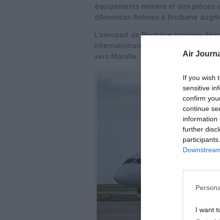
équipements miniers et des pièces d
d’American Airlines à Brisbane augme
L’aéroport de Brisbane propose déso
internationales et a vu également l
Air Journa
vers Manille.
If you wish 
sensitive in
confirm you
continue se
information 
further disc
participants
Downstream 
Persona
I want t