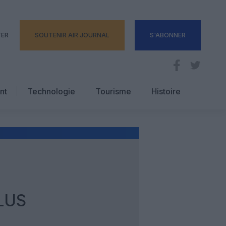
TER
SOUTENIR AIR JOURNAL
S'ABONNER
nt
Technologie
Tourisme
Histoire
Pratique
Hôtellerie
Voyages d’affaires
LUS