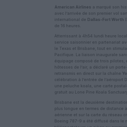
American Airlines
a marqué son histo
avec l’arrivée de son premier vol s
international de
Dallas-Fort Worth
(
de 16 heures.
Atterrissant à 4h54 lundi heure loca
service saisonnier en partenariat a
le Texas et Brisbane, tout en stimula
Pacifique. La liaison inaugurale san
équipage composé de trois pilotes,
hôtesses de l’air, a déclaré un porte
retransmis en direct sur la chaîne
Y
célébration à l’entrée de l’aéroport
une peluche koala, une carte post
gratuit au Lone Pine Koala Sanctuary
Brisbane est la deuxième destination
plus longue en termes de distance à
aérienne et sur la carte du réseau cr
Boeing 787-9 a été diffusé dans le m