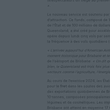
téléspectateurs un siège au premier
».
Le nouveau service est soutenu par 
d’attraction. Ce fonds, composé de 
de l’État et de 100 millions de doll
Queensland, a été créé pour accélér
opère depuis lundi cinq vols par se
la fréquence à des vols quotidiens 
« L’arrivée aujourd’hui d’American Air
moment historique pour Brisbane et l
de l’aéroport de Brisbane.
« On dit q
bien, le Queensland est trois fois pl
secteurs comme l’agriculture, l’énergie
Au cours de l’exercice 2024, les Éta
pour le
fret
dans les soutes des avio
des exportations quotidiennes de Br
10 tonnes, composées principalement 
légumes et de cosmétiques. Les imp
Brisbane ont atteint en moyenne 17