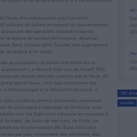
 rang près de la fenêtre grâce à la
« caméra de piste
DC-
le Fonds d’investissement pour l’aviation
Poin
100 millions de dollars provenant du gouvernement
ouvr
ars provenant des aéroports internationaux du
lati
er la reprise du secteur du tourisme. American
maine dans chaque sens. Ensuite, elle augmentera
(de décembre à fin mars).
Pier
Flyn
lines en provenance de Dallas-Fort Worth est un
Méd
e Queensland »,
a déclaré Gert-Jan de Graaff, PDG
ue peu de choses sont plus grandes que le Texas. Eh
us grand que le Texas, mais nous partageons des
, la biotechnologie et la fabrication de pointe. »
787 drea
ts-Unis ont été le premier partenaire commercial
Insolite
ns de passagers à l’aéroport de Brisbane, avec
isbane vers les États-Unis s’élevant en moyenne à
de bœuf, de fruits de mer frais, de fruits, de
ortations en provenance des États-Unis vers
 tonnes par jour, notamment des machines, des