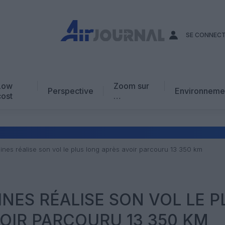
SE CONNEC
Low
Zoom sur
Perspective
Environneme
cost
…
Edito
En chiffres
Avis d’expert
ines réalise son vol le plus long après avoir parcouru 13 350 km
AJ Académie
Vidéo
INES RÉALISE SON VOL LE P
OIR PARCOURU 13 350 KM