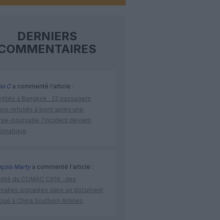
DERNIERS
COMMENTAIRES
no C
a commenté l'article :
vilités à Bangkok : 22 passagers
nois refusés à bord après une
se-poursuite, l’incident devient
lomatique
nçois Marty
a commenté l'article :
bilité du COMAC C919 : des
malies signalées dans un document
ibué à China Southern Airlines