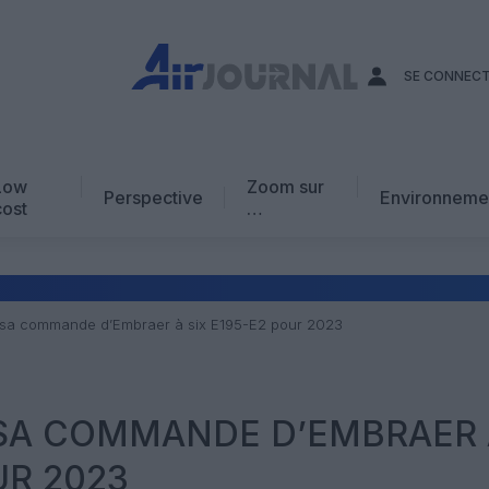
SE CONNEC
Low
Zoom sur
Perspective
Environneme
cost
…
Edito
En chiffres
Avis d’expert
 sa commande d’Embraer à six E195-E2 pour 2023
AJ Académie
Vidéo
 SA COMMANDE D’EMBRAER 
UR 2023