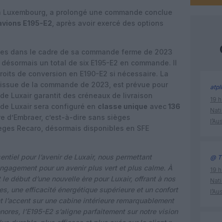
à Luxembourg, a prolongé une commande conclue
 avions E195-E2
, après avoir exercé des options
nues dans le cadre de sa commande ferme de 2023
a désormais un total de six E195-E2 en commande. Il
 droits de conversion en E190-E2 si nécessaire. La
r, issue de la commande de 2023, est prévue pour
atpl
e Luxair garantit des créneaux de livraison
19 h
de Luxair sera configuré en
classe unique
avec
136
Nati
e d’Embraer, c’est-à-dire sans sièges
l’Au
sièges Recaro, désormais disponibles en SFE
ntiel pour l’avenir de Luxair, nous permettant
@ Ti
engagement pour un avenir plus vert et plus calme. À
19 h
le début d’une nouvelle ère pour Luxair, offrant à nos
Nati
es, une efficacité énergétique supérieure et un confort
l’Au
t l’accent sur une cabine intérieure remarquablement
nores, l’E195-E2 s’aligne parfaitement sur notre vision