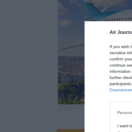
Air Journa
If you wish 
sensitive in
confirm you
continue se
information 
further disc
participants
Downstream 
Persona
I want t