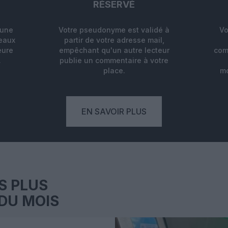
RÉSERVÉ
'une
Votre pseudonyme est validé à
Vo
deaux
partir de votre adresse mail,
eure
empêchant qu'un autre lecteur
com
.
publie un commentaire à votre
place.
mo
EN SAVOIR PLUS
S PLUS
DU MOIS