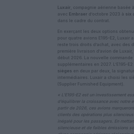
Luxair
, compagnie aérienne basée 
avec
Embraer
d’octobre 2023 à
six
dans le cadre du contrat.
En exerçant les deux options obte
pour quatre avions E195-E2, Luxair 
reste trois droits d’achat, avec des
première livraison d’avion de Luxai
début 2026. La nouvelle commande d
supplémentaires en 2027. L’E195-E2 
sièges
en deux par deux, la signatur
intermédiaires. Luxair a choisi les 
(Supplier Furnished Equipment).
« L’E195-E2 est un investissement esse
d’équilibrer la croissance avec notre 
partir de 2026, ces avions marqueront 
clients des opérations plus silencieus
inégalé pour les passagers. En mettan
silencieuse et de faibles émissions so