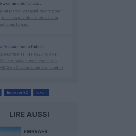
r
a commenté l'article :
l Air Maroc : capacité record pour
é, mais les prix des billets d’avion
tent sous tension
omte
a commenté l'article :
upe Lufthansa : les A220-100 de
S ne devraient plus revenir, les
-900 de CityLine bientôt en vente ?
Embraer E2
luxair
LIRE AUSSI
EMBRAER