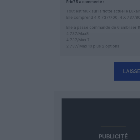
Eric75
a commenté :
Tout est faux sur la flotte actuelle Luxai
Elle comprend 4 X 737/700, 4 X 737/80
Elle a passé commande de 6 Embraer 19
4 737/Max8
4 737/Max 7
2 737/ Max 10 plus 2 options
LAISS
PUBLICITÉ