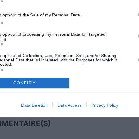
In
z apprécié l’article ?
o opt-out of the Sale of my Personal Data.
-nous, faites un don !
In
to opt-out of processing my Personal Data for Targeted
ing.
OUS SOUTENIR
In
o opt-out of Collection, Use, Retention, Sale, and/or Sharing
ersonal Data that Is Unrelated with the Purposes for which it
lected.
In
CONFIRM
Facebook
Twitter
Pinterest
LinkedIn
Email
Print
Data Deletion
Data Access
Privacy Policy
MENTAIRE(S)