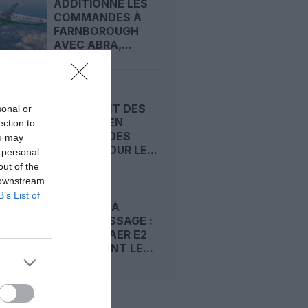
ADDITIONNE LES
COMMANDES À
FARNBOROUGH
AVEC ABRA,...
LUXAIR
CONVERTIT DES
sonal or
OPTIONS EN
ection to
COMMANDES
ou may
FERMES POUR LE...
 personal
out of the
 downstream
B’s List of
SÉCURITÉ À
L’ATTERRISSAGE :
LES EMBRAER E2
OBTIENNENT LE...