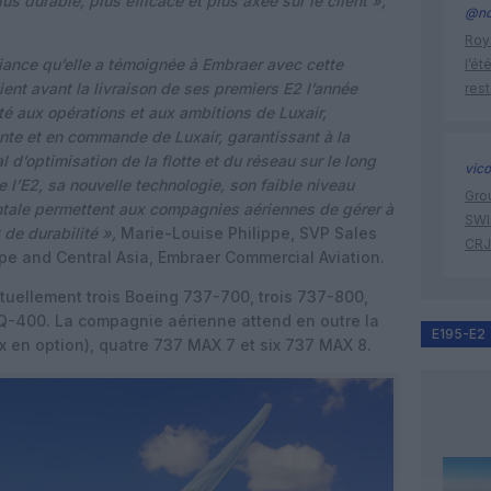
s durable, plus efficace et plus axée sur le client »,
@nd
.
Roya
iance qu’elle a témoignée à Embraer avec cette
l’ét
nt avant la livraison de ses premiers E2 l’année
res
té aux opérations et aux ambitions de Luxair,
ante et en commande de Luxair, garantissant à la
’optimisation de la flotte et du réseau sur le long
vic
 l’E2, sa nouvelle technologie, son faible niveau
Gro
tale permettent aux compagnies aériennes de gérer à
SWIS
 de durabilité »,
Marie-Louise Philippe, SVP Sales
CRJ
e and Central Asia, Embraer Commercial Aviation.
ctuellement trois Boeing 737-700, trois 737-800,
 Q-400. La compagnie aérienne attend en outre la
E195-E2
x en option), quatre 737 MAX 7 et six 737 MAX 8.