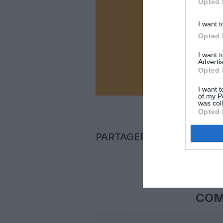
Opted 
Vous ave
I want t
Soutenez
Opted 
I want 
Advertis
N
Opted 
I want t
of my P
was col
Opted 
PARTAGER L'ARTICLE
COM