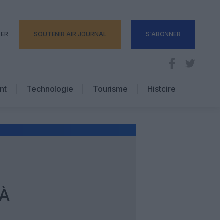
TER
SOUTENIR AIR JOURNAL
S'ABONNER
nt
Technologie
Tourisme
Histoire
Pratique
Hôtellerie
Voyages d’affaires
À