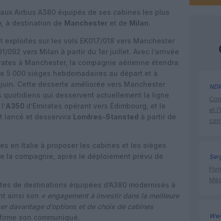
aux Airbus A380 équipés de ses cabines les plus
,
à destination de
Manchester
et de
Milan
.
 exploités sur les vols EK017/018 vers Manchester
91/092 vers Milan à partir du 1er juillet. Avec l’arrivée
irates à Manchester, la compagnie aérienne étendra
e 5 000 sièges hebdomadaires au départ et à
e juin. Cette desserte améliorée vers Manchester
ND
s quotidiens qui desservent actuellement la ligne
Cont
l’
A350
d’Emirates opérant vers Édimbourg, et le
et l
ôt lancé et desservira
Londres-Stansted
à partir de
cor
es en Italie à proposer les cabines et les sièges
e la compagnie, après le déploiement prévu de
Ser
Flyn
Méd
ates de destinations équipées d’A380 modernisés à
nt ainsi son
« engagement à investir dans la meilleure
ser davantage d’options et de choix de cabines
Ww
firme son communiqué.