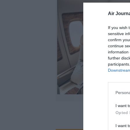
Air Journa
If you wish 
sensitive in
confirm you
continue se
information 
further disc
participants
Downstream 
Persona
©Classe
I want t
Opted 
I want t