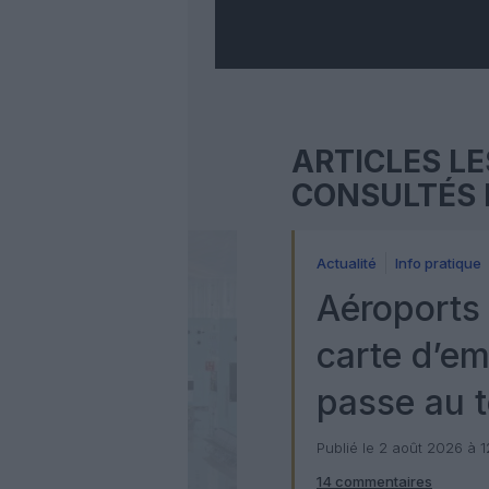
ARTICLES LE
CONSULTÉS 
Actualité
Info pratique
Aéroports 
carte d’e
passe au t
numérique
Publié le 2 août 2026 à 
14 commentaires