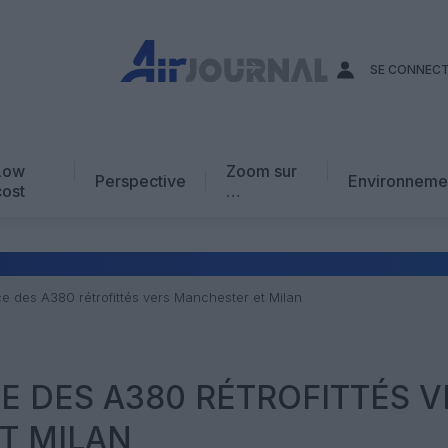
SE CONNEC
Low
Zoom sur
Perspective
Environneme
cost
…
Edito
En chiffres
Avis d’expert
ce des A380 rétrofittés vers Manchester et Milan
AJ Académie
Vidéo
E DES A380 RÉTROFITTÉS V
T MILAN