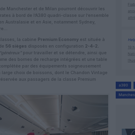
Fia
rt de Manchester et de Milan pourront découvrir les
ano
ates à bord de l’A380 quadri-classe sur l’ensemble
attr
 en Australasie et en Asie, notamment Sydney,
ore…
classes, la cabine
Premium Economy
est située à
Hel
 de
56 sièges
disposés en configuration
2-4-2.
19 h
“généreux”
pour travailler et se détendre, ainsi que
Nati
me des bornes de recharge intégrées et une table
l’Au
st complétée par des équipements soigneusement
 large choix de boissons, dont le Chandon Vintage
 réservée aux passagers de la classe Premium
a380
Manches