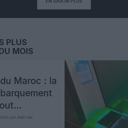
EN SAVOIR PLUS
S PLUS
DU MOIS
du Maroc : la
mbarquement
out
 avec Pax
12h00
par Alain Hai