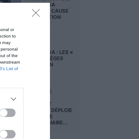
LUFTHANSA
REMET EN CAUSE
LA RÉCEPTION
DE...
sonal or
ection to
ou may
A380 DE
 personal
LUFTHANSA : LES «
out of the
VRAIS » SIÈGES
 downstream
HUBLOT EN
B’s List of
CLASSE...
ECONOMIE
PREMIUM :
COMMENT
EMIRATES DÉPLOIE
SA CLASSE
INTERMÉDIAIRE...