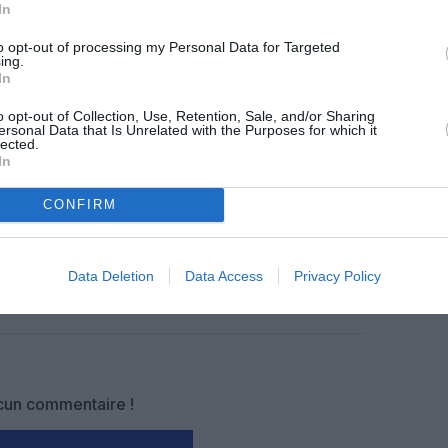
In
z apprécié l’article ?
to opt-out of processing my Personal Data for Targeted
ing.
-nous, faites un don !
In
o opt-out of Collection, Use, Retention, Sale, and/or Sharing
ersonal Data that Is Unrelated with the Purposes for which it
OUS SOUTENIR
lected.
In
CONFIRM
Data Deletion
Data Access
Privacy Policy
Facebook
Twitter
Pinterest
LinkedIn
Email
Print
un commentaire !