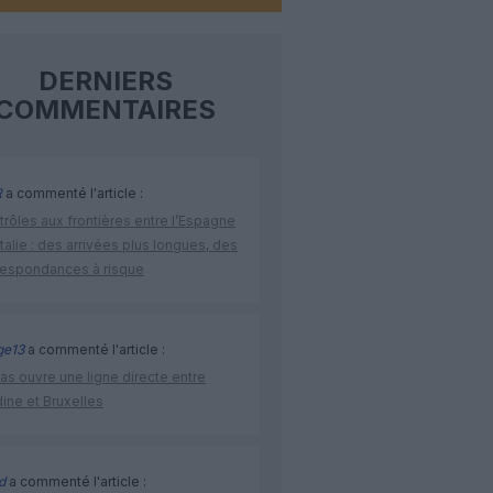
DERNIERS
COMMENTAIRES
R
a commenté l'article :
rôles aux frontières entre l’Espagne
’Italie : des arrivées plus longues, des
respondances à risque
ge13
a commenté l'article :
as ouvre une ligne directe entre
ine et Bruxelles
d
a commenté l'article :