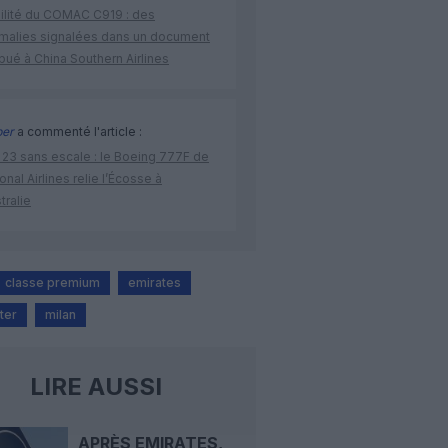
bilité du COMAC C919 : des
malies signalées dans un document
ibué à China Southern Airlines
per
a commenté l'article :
 23 sans escale : le Boeing 777F de
onal Airlines relie l’Écosse à
stralie
classe premium
emirates
ter
milan
LIRE AUSSI
APRÈS EMIRATES,