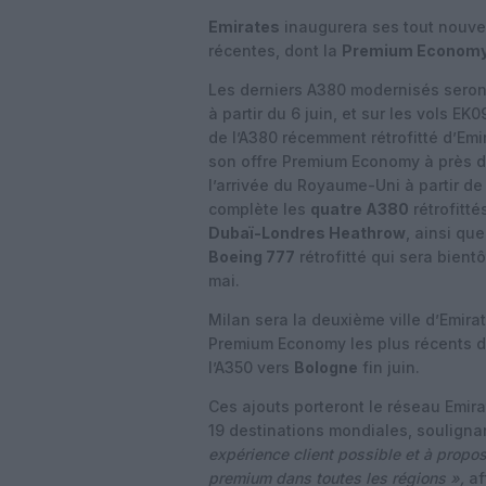
Emirates
inaugurera ses tout nouve
récentes, dont la
Premium Economy
Les derniers A380 modernisés seront
à partir du 6 juin, et sur les vols EK0
de l’A380 récemment rétrofitté d’Em
son offre Premium Economy à près d
l’arrivée du Royaume-Uni à partir d
complète les
quatre A380
rétrofitté
Dubaï-Londres Heathrow
, ainsi que 
Boeing 777
rétrofitté qui sera bient
mai.
Milan sera la deuxième ville d’Emirat
Premium Economy les plus récents d
l’A350 vers
Bologne
fin juin.
Ces ajouts porteront le réseau Emir
19 destinations mondiales, souligna
expérience client possible et à propo
premium dans toutes les régions »,
af