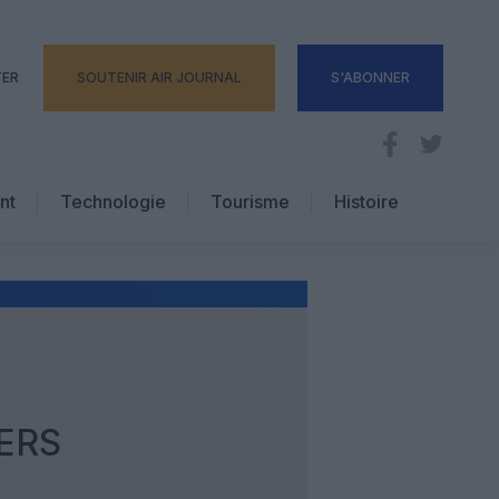
TER
SOUTENIR AIR JOURNAL
S'ABONNER
nt
Technologie
Tourisme
Histoire
Pratique
Hôtellerie
Voyages d’affaires
ERS