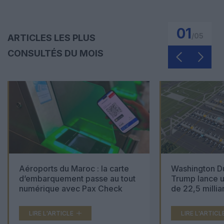
01
/
05
ARTICLES LES PLUS
CONSULTÉS DU MOIS
Aéroports du Maroc : la carte
Washington Du
d’embarquement passe au tout
Trump lance u
numérique avec Pax Check
de 22,5 millia
LIRE L'ARTICLE
LIRE L'ARTICL