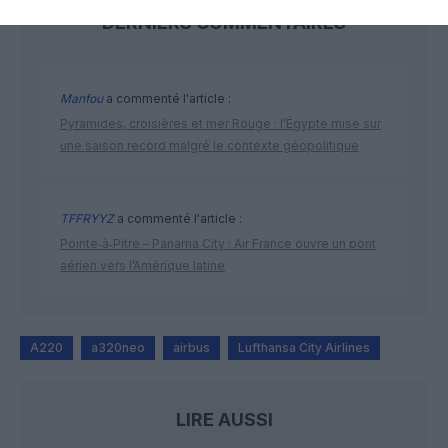
DERNIERS COMMENTAIRES
Manfou
a commenté l'article :
Pyramides, croisières et mer Rouge : l’Égypte mise sur
une saison record malgré le contexte géopolitique
TFFRYYZ
a commenté l'article :
Pointe‑à‑Pitre – Panama City : Air France ouvre un pont
aérien vers l’Amérique latine
A220
a320neo
airbus
Lufthansa City Airlines
LIRE AUSSI