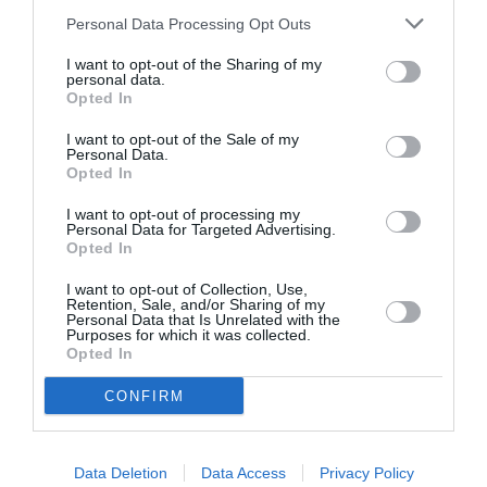
Personal Data Processing Opt Outs
LAISSER UN COMMENTAIRE
I want to opt-out of the Sharing of my
personal data.
Opted In
FAIRE UN DON
I want to opt-out of the Sale of my
Personal Data.
Opted In
Appel aux lecteurs !
I want to opt-out of processing my
Soutenez Air Journal participez
à son
Personal Data for Targeted Advertising.
Opted In
développement !
I want to opt-out of Collection, Use,
Retention, Sale, and/or Sharing of my
Personal Data that Is Unrelated with the
NOUS SOUTENIR
Purposes for which it was collected.
Opted In
CONFIRM
Data Deletion
Data Access
Privacy Policy