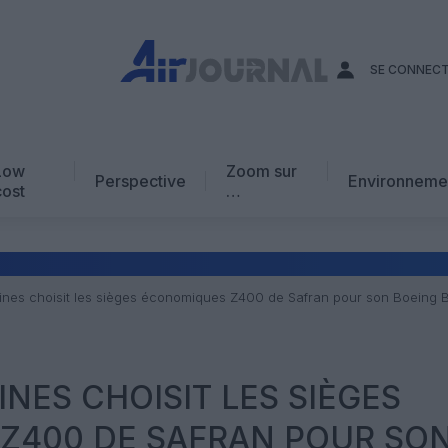
SE CONNEC
Low
Zoom sur
Perspective
Environneme
cost
…
Edito
En chiffres
Avis d’expert
rlines choisit les sièges économiques Z400 de Safran pour son Boeing 
AJ Académie
Vidéo
INES CHOISIT LES SIÈGES
Z400 DE SAFRAN POUR SO