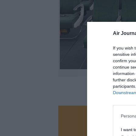
Air Journa
If you wish 
sensitive in
confirm you
continue se
information 
further disc
participants
Downstream 
Persona
Vous ave
Soutenez
I want t