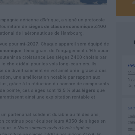
ompagnie aérienne d’Afrique, a signé un protocole
fourniture de
sièges de classe économique Z400
national de l’aéronautique de Hambourg.
révue pour
mi
–
2027
. Chaque appareil sera équipé de
conomique
, témoignant de l’engagement d’Ethiopian
 soutenir sa croissance.Les sièges Z400 choisis par
e choix idéal pour les vols long-courriers. Ils
Hel
ce de divertissement en vol améliorée grâce à des
19 h
tion, une amélioration notable par rapport aux
Nati
plus, grâce à la réduction du nombre de composants
l’Au
s de pointe, ces sièges sont
12,5 % plus légers
que
rantissant ainsi une exploitation rentable et
Sauf
é un partenariat solide et durable au fil des ans,
Inci
on continue pour équiper leurs
A350
de sièges en
chi
mique.
« Nous sommes ravis d’avoir signé ce
cour
a fourniture de sièges Z400 à nos avions 777-9. En