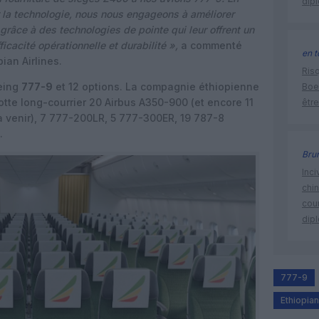
dip
 la technologie, nous nous engageons à améliorer
râce à des technologies de pointe qui leur offrent un
ficacité opérationnelle et durabilité »,
a commenté
en t
an Airlines.
Risq
eing
777-9
et 12 options. La compagnie éthiopienne
Boe
tte long-courrier 20 Airbus A350-900 (et encore 11
être
 à venir), 7 777-200LR, 5 777-300ER, 19 787-8
.
Bru
Inci
chi
cour
dip
777-9
Ethiopian