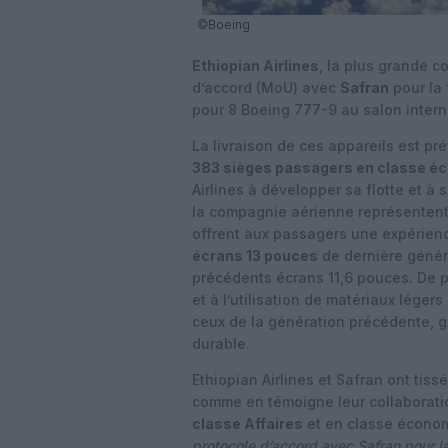
©Boeing
Ethiopian Airlines
, la plus grande c
d’accord (MoU) avec
Safran
pour la 
pour 8 Boeing 777-9 au salon inter
La livraison de ces appareils est p
383 sièges passagers en classe é
Airlines à développer sa flotte et à
la compagnie aérienne représentent l
offrent aux passagers une expérien
écrans 13 pouces
de dernière généra
précédents écrans 11,6 pouces. De 
et à l’utilisation de matériaux léger
ceux de la génération précédente, ga
durable.
Ethiopian Airlines et Safran ont tiss
comme en témoigne leur collaborati
classe Affaires
et en classe écono
protocole d’accord avec Safran pour l