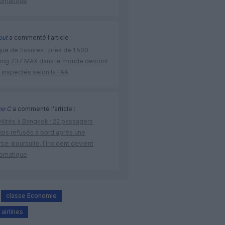
lomatique
out
a commenté l'article :
ue de fissures : près de 1 500
ing 737 MAX dans le monde devront
 inspectés selon la FAA
no C
a commenté l'article :
vilités à Bangkok : 22 passagers
nois refusés à bord après une
se-poursuite, l’incident devient
lomatique
classe Economie
 airlines