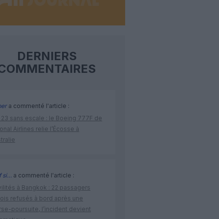
DERNIERS
COMMENTAIRES
per
a commenté l'article :
 23 sans escale : le Boeing 777F de
onal Airlines relie l’Écosse à
stralie
 si…
a commenté l'article :
vilités à Bangkok : 22 passagers
nois refusés à bord après une
se-poursuite, l’incident devient