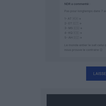
NDR
a commenté :
Pas pour longtemps dans 7 ans
1- AT 🇲🇦 ✈️
2- ET 🇪🇹 ✈️
3- MS 🇪🇬 ✈️
4- KQ 🇰🇪 ✈️
5- AH 🇩🇿 ✈️
Le monde entier le sait celui q
nous prouve le contraire 😉
LAISS