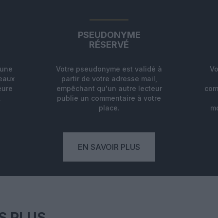
PSEUDONYME
RÉSERVÉ
'une
Votre pseudonyme est validé à
Vo
deaux
partir de votre adresse mail,
eure
empêchant qu'un autre lecteur
com
.
publie un commentaire à votre
place.
mo
EN SAVOIR PLUS
S PLUS