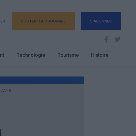
TER
SOUTENIR AIR JOURNAL
S'ABONNER
nt
Technologie
Tourisme
Histoire
Pratique
Hôtellerie
Voyages d’affaires
B777-9
N