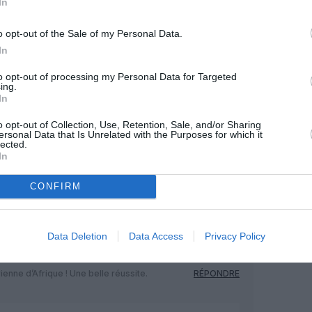
In
OUS SOUTENIR
o opt-out of the Sale of my Personal Data.
In
to opt-out of processing my Personal Data for Targeted
ing.
In
o opt-out of Collection, Use, Retention, Sale, and/or Sharing
ersonal Data that Is Unrelated with the Purposes for which it
lected.
In
Facebook
Twitter
Pinterest
LinkedIn
Email
Print
CONFIRM
MENTAIRE(S)
Data Deletion
Data Access
Privacy Policy
14 avril 2025 - 19 h 24 min
ienne d’Afrique ! Une belle réussite.
RÉPONDRE