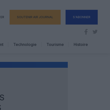
TER
SOUTENIR AIR JOURNAL
S'ABONNER
nt
Technologie
Tourisme
Histoire
Pratique
Hôtellerie
Voyages d’affaires
S
S