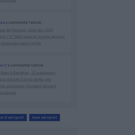
lomatique
out
a commenté l'article :
ue de fissures : près de 1 500
ing 737 MAX dans le monde devront
 inspectés selon la FAA
no C
a commenté l'article :
vilités à Bangkok : 22 passagers
nois refusés à bord après une
se-poursuite, l’incident devient
lomatique
e d'aéroport
taxe aéroport