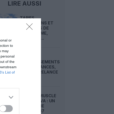
LIRE AUSSI
TARIFS,
INCITATIONS ET
PLAFONDS DE
VOLS : ROME,
NOUVEAU...
sonal or
ection to
ou may
 personal
ENTRE
INVESTISSEMENTS
out of the
ET REDEVANCES,
 downstream
RYANAIR RELANCE
B’s List of
LA...
RYANAIR MUSCLE
BRATISLAVA : UN
QUATRIÈME
BOEING 737