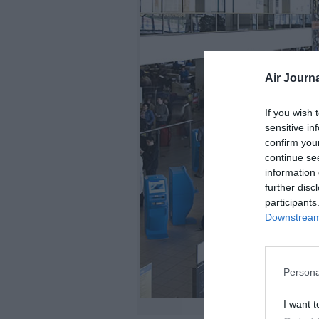
Air Journa
If you wish 
sensitive in
confirm you
continue se
information 
further disc
participants
Downstream 
Persona
I want t