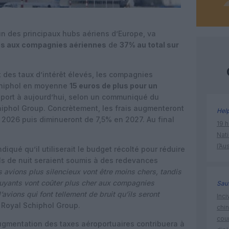
’un des principaux hubs aériens d’Europe, va
es aux compagnies aériennes
de
37% au total sur
 et des taux d’intérêt élevés, les compagnies
chiphol en moyenne
15 euros de plus pour un
port à aujourd’hui, selon un communiqué du
chiphol Group. Concrètement, les frais augmenteront
Hel
2026 puis diminueront de 7,5% en 2027. Au final
19 h
Nati
l’Au
iqué qu’il utiliserait le budget récolté pour réduire
ls de nuit seraient soumis à des redevances
s avions plus silencieux vont être moins chers, tandis
ruyants vont coûter plus cher aux compagnies
Sauf
’avions qui font tellement de bruit qu’ils seront
Inci
 Royal Schiphol Group.
chi
cour
augmentation des taxes aéroportuaires contribuera à