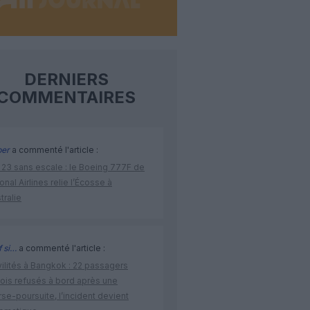
DERNIERS
COMMENTAIRES
per
a commenté l'article :
 23 sans escale : le Boeing 777F de
onal Airlines relie l’Écosse à
stralie
 si…
a commenté l'article :
vilités à Bangkok : 22 passagers
nois refusés à bord après une
se-poursuite, l’incident devient