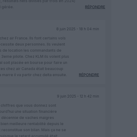
, résultats nets divisés par trois en 2024)
l gérée.
RÉPONDRE
8 juin 2025 - 18 h 04 min
hez air France. Ils font certains vols
écessite deux personnes. Ils veulent
s de location les commandants de
 3eme pilote. Chez KLM ils volent plus
al soit placée en bourse pour faire un
otes chez air Canada était beaucoup
 marre il va partir chez delta ensuite.
RÉPONDRE
9 juin 2025 - 12 h 42 min
s chiffres que vous donnez sont
jourd’hui une situation financière
une décennie de vaches maigres
 bien meilleure rentabilité depuis le
 reconstitue son bilan. Mais ça ne se
 puisque le retard accumulé était