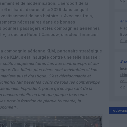
dip
sement et de modernisation. L’aéroport de la
r 6 milliards d’euros d’ici 2029 dans ce qu’il
nvestissement de son histoire. « Avec ces frais,
en t
issements nécessaires dans de bonnes
ces pour les passagers et les compagnies aériennes
Risq
l », a déclaré Robert Carsouw, directeur financier
Boe
être
la compagnie aérienne KLM, partenaire stratégique
te de KLM, s’est insurgée contre une telle hausse :
Bru
es coûts supplémentaires liés aux contretemps et aux
Inci
ur. Des billets plus chers sont inévitables si l’on
chi
manière aussi drastique. C’est déraisonnable et
cour
chiphol fait peser les coûts de tous les contretemps
dip
ériennes. Imprudent, parce qu’en agissant de la
n concurrentielle en tant que plaque tournante
ues pour la fonction de plaque tournante, la
conomie
».
redevanc