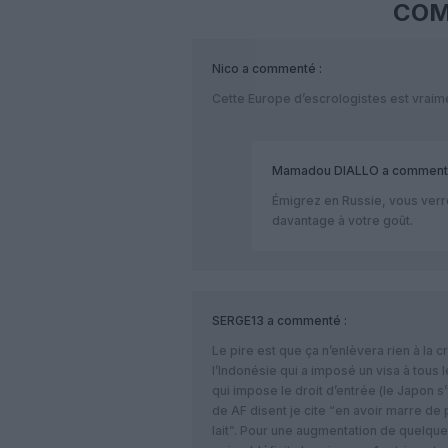
COM
Nico
a commenté :
Cette Europe d’escrologistes est vraime
Mamadou DIALLO
a comment
Émigrez en Russie, vous verre
davantage à votre goût.
SERGE13
a commenté :
Le pire est que ça n’enlèvera rien à la 
l’Indonésie qui a imposé un visa à tous
qui impose le droit d’entrée (le Japon s
de AF disent je cite “en avoir marre d
lait”. Pour une augmentation de quelques