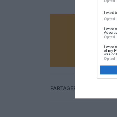
Opted 
I want t
Opted 
Vous ave
I want 
Soutenez
Advertis
Opted 
I want t
of my P
N
was col
Opted 
PARTAGER L'ARTICLE