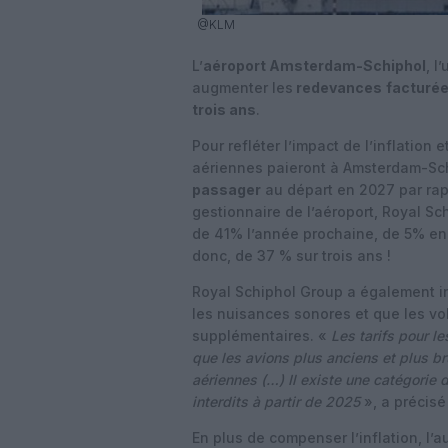
@KLM
L’
aéroport Amsterdam-Schiphol
, l
augmenter les
redevances
facturé
trois ans
.
Pour refléter l’impact de l’inflation
aériennes paieront à Amsterdam-S
passager
au départ en 2027 par rap
gestionnaire de l’aéroport, Royal S
de 41% l’année prochaine, de 5% en 
donc, de 37 % sur trois ans !
Royal Schiphol Group a également ind
les nuisances sonores et que les vo
supplémentaires. «
Les tarifs pour le
que les avions plus anciens et plus b
aériennes (…) Il existe une catégorie d
interdits à partir de 2025
», a précisé
En plus de compenser l’inflation, l’