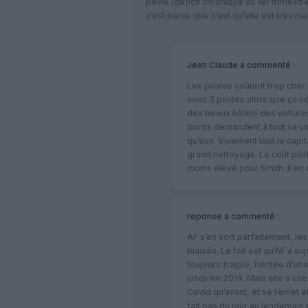
peine (déficit chronique au 1er trimestre
c’est parce que c’est qu’elle est très ma
Jean Claude
a commenté :
Les pilotes coûtent trop cher c
avec 3 pilotes alors que ça n
des beaux hôtels des voiture
bords demandent à tout va un
qu’eux. Vivement tout le capit
grand nettoyage. Le coût pil
moins élevé pour Smith. Il en a
reponse
a commenté :
AF s’en sort parfaitement, le
biaisés. Le fait est qu’AF a au
toujours fragile, héritée d’
jusqu’en 2019. Mais elle a une
Covid qu’avant, et se remet et
fait pas du jour au lendemain