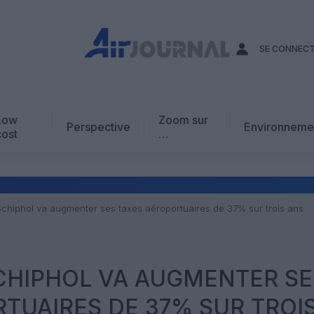
SE CONNEC
Low
Zoom sur
Perspective
Environneme
cost
…
Edito
En chiffres
Avis d’expert
hiphol va augmenter ses taxes aéroportuaires de 37% sur trois ans
AJ Académie
Vidéo
HIPHOL VA AUGMENTER SE
TUAIRES DE 37% SUR TROI