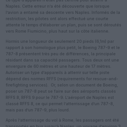
Naples. Cette erreur n’a été découverte que lorsque
l’avion a entamé sa descente vers Naples. Informés de la
restriction, les pilotes ont alors effectué une courte
attente le temps d’élaborer un plan, puis se sont déroutés
vers Rome Fiumicino, plus haut sur la côte italienne.
Hormis une longueur de seulement 20 pieds (6,1m) par
rapport à son homologue plus petit, le Boeing 787-9 et le
787-8 présentent très peu de différences, la principale
résidant dans sa capacité passagers. Tous deux ont une
envergure de 60 mètres et une hauteur de 17 mètres.
Autoriser un type d’appareils à atterrir sur telle piste
dépend des normes RFFS (requirements for rescue-and-
firefighting services). Or, selon un document de Boeing,
poser un 787-8 peut se faire sur des aéroports classés
RFFS 8, RFFS 9 pour le 787-9. L’aéroport de Naples est
classé RFFS 8, ce qui permet l’atterrissage d’un 787-8,
mais pas d’un 787-9, plus lourd.
Après l’atterrissage du vol à Rome, les passagers ont été
transportés en bus jusqu’à Naples, un voyage d’environ 3