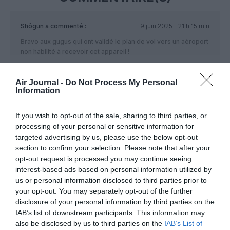
Shôgun
a commenté :
9 juin 2025 - 21 h 15 min
Bravo aux gugus qui ont validé le plan de vol vers un aéroport
non habilité à recevoir cet appareil !
RÉPONDRE
Air Journal -
Do Not Process My Personal
Information
NDR
a commenté :
10 juin 2025 - 12 h 22 min
If you wish to opt-out of the sale, sharing to third parties, or
processing of your personal or sensitive information for
American maintient toujours en projet sa ligne Philadephie –
targeted advertising by us, please use the below opt-out
Casablanca mais sa flotte est très bizarre en ce moment..
section to confirm your selection. Please note that after your
RÉPONDRE
opt-out request is processed you may continue seeing
interest-based ads based on personal information utilized by
us or personal information disclosed to third parties prior to
your opt-out. You may separately opt-out of the further
Alban
a commenté :
11 juin 2025 - 11 h 57 min
disclosure of your personal information by third parties on the
Normalement, c’est le contrôle aérien de l’aéroport d’arrivée,
IAB’s list of downstream participants. This information may
qui donne l’autorisation de décoller
also be disclosed by us to third parties on the
IAB’s List of