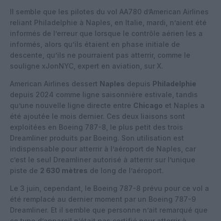
Il semble que les pilotes du vol AA780 d’American Airlines
reliant Philadelphie à Naples, en Italie, mardi, n’aient été
informés de l’erreur que lorsque le contrôle aérien les a
informés, alors qu’ils étaient en phase initiale de
descente, qu’ils ne pourraient pas atterrir, comme le
souligne xJonNYC, expert en aviation, sur X.
American Airlines dessert
Naples
depuis
Philadelphie
depuis 2024 comme ligne saisonnière estivale, tandis
qu’une nouvelle ligne directe entre
Chicago
et Naples a
été ajoutée le mois dernier. Ces deux liaisons sont
exploitées en Boeing 787-8, le plus petit des trois
Dreamliner produits par Boeing. Son utilisation est
indispensable pour atterrir à l’aéroport de Naples, car
c’est le seul Dreamliner autorisé à atterrir sur l’unique
piste de
2 630 mètres
de long de l’aéroport.
Le 3 juin, cependant, le Boeing 787-8 prévu pour ce vol a
été remplacé au dernier moment par un Boeing 787-9
Dreamliner. Et il semble que personne n’ait remarqué que
ce type d’appareil n’était pas certifié pour atterrir à