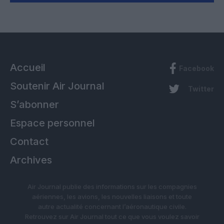
Accueil
Facebook
Soutenir Air Journal
Twitter
S’abonner
Espace personnel
Contact
Archives
Air Journal publie des informations sur les compagnies
aériennes, les avions, les nouvelles liaisons et toute
autre actualité concernant l’aéronautique civile.
Retrouvez sur Air Journal tout ce que vous voulez savoir