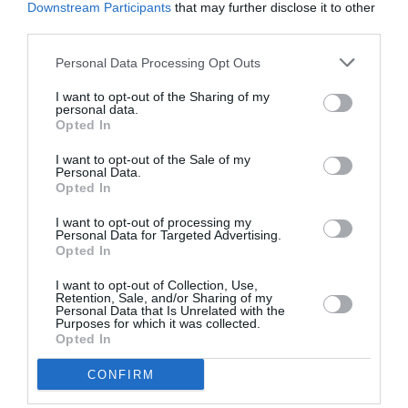
Downstream Participants
that may further disclose it to other
RÉPONDRE
third parties.
Personal Data Processing Opt Outs
LAISSER UN COMMENTAIRE
I want to opt-out of the Sharing of my
personal data.
Opted In
I want to opt-out of the Sale of my
FAIRE UN DON
Personal Data.
Opted In
Appel aux lecteurs !
I want to opt-out of processing my
Personal Data for Targeted Advertising.
Soutenez Air Journal participez
à son
Opted In
développement !
I want to opt-out of Collection, Use,
Retention, Sale, and/or Sharing of my
Personal Data that Is Unrelated with the
Purposes for which it was collected.
NOUS SOUTENIR
Opted In
CONFIRM