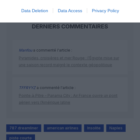
Data Deletion
Data Access
Privacy Policy
DERNIERS COMMENTAIRES
Manfou
a commenté l'article :
Pyramides, croisières et mer Rouge : l’Égypte mise sur
une saison record malgré le contexte géopolitique
TFFRYYZ
a commenté l'article :
Pointe‑à‑Pitre – Panama City : Air France ouvre un pont
aérien vers l’Amérique latine
787 dreamliner
american airlines
Insolite
Naples
piste courte