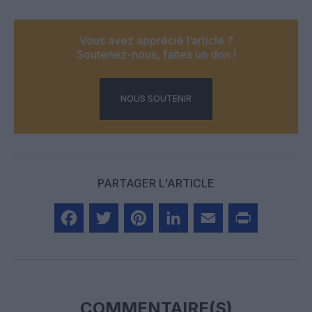
Vous avez apprécié l’article ?
Soutenez-nous, faites un don !
NOUS SOUTENIR
PARTAGER L'ARTICLE
Facebook
Twitter
Pinterest
LinkedIn
Email
Print
COMMENTAIRE(S)