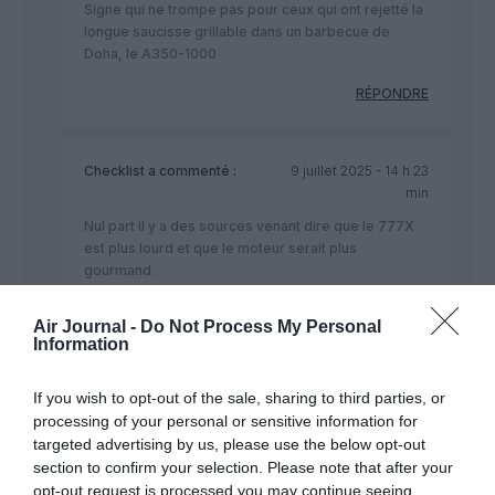
Signe qui ne trompe pas pour ceux qui ont rejetté la
longue saucisse grillable dans un barbecue de
Doha, le A350-1000
RÉPONDRE
Checklist
a commenté :
9 juillet 2025 - 14 h 23
min
Nul part il y a des sources venant dire que le 777X
est plus lourd et que le moteur serait plus
gourmand.
Les fanboys Airbus sont désemparé face aux
Air Journal -
Do Not Process My Personal
succès 777X et 787, la pression est trop forte et
Information
éternelle
Quel dommage pour les fanboys
If you wish to opt-out of the sale, sharing to third parties, or
processing of your personal or sensitive information for
RÉPONDRE
targeted advertising by us, please use the below opt-out
section to confirm your selection. Please note that after your
opt-out request is processed you may continue seeing