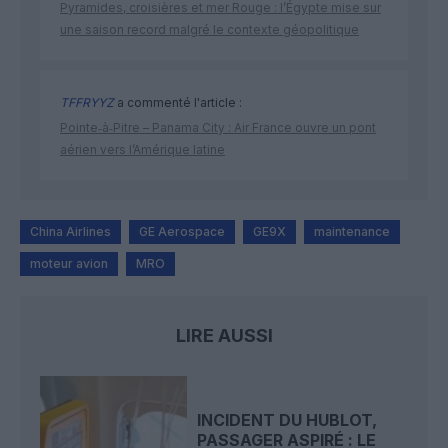
Pyramides, croisières et mer Rouge : l’Égypte mise sur
une saison record malgré le contexte géopolitique
TFFRYYZ
a commenté l'article :
Pointe‑à‑Pitre – Panama City : Air France ouvre un pont
aérien vers l’Amérique latine
China Airlines
GE Aerospace
GE9X
maintenance
moteur avion
MRO
LIRE AUSSI
INCIDENT DU HUBLOT,
PASSAGER ASPIRÉ : LE