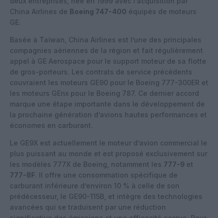
deux entreprises, née en 1999 avec l’acquisition par
China Airlines de
Boeing 747-400
équipés de moteurs
GE.
Basée à Taïwan, China Airlines est l’une des principales
compagnies aériennes de la région et fait régulièrement
appel à GE Aerospace pour le support moteur de sa flotte
de gros-porteurs. Les contrats de service précédents
couvraient les moteurs GE90 pour le Boeing 777-300ER et
les moteurs GEnx pour le Boeing 787. Ce dernier accord
marque une étape importante dans le développement de
la prochaine génération d’avions hautes performances et
économes en carburant.
Le GE9X est actuellement le moteur d’avion commercial le
plus puissant au monde et est proposé exclusivement sur
les modèles 777X de Boeing, notamment les
777-9
et
777-8F
. Il offre une consommation spécifique de
carburant inférieure d’environ 10 % à celle de son
prédécesseur, le GE90-115B, et intègre des technologies
avancées qui se traduisent par une réduction
significative des émissions et une efficacité accrue. Pour