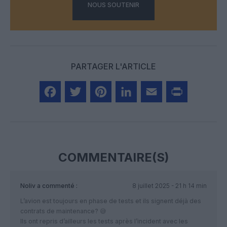
NOUS SOUTENIR
PARTAGER L'ARTICLE
Facebook
Twitter
Pinterest
LinkedIn
Email
Print
COMMENTAIRE(S)
Noliv
a commenté :
8 juillet 2025 - 21 h 14 min
L’avion est toujours en phase de tests et ils signent déjà des
contrats de maintenance? 😅
Ils ont repris d’ailleurs les tests après l’incident avec les