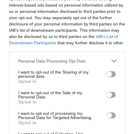
CHECK LAST
a
9 juillet 2025 - 16
interest-based ads based on personal information utilized by
commenté :
h 01 min
us or personal information disclosed to third parties prior to
your opt-out. You may separately opt-out of the further
Mais oui le gros mytho on va te croire alors
que tu prédisais :
disclosure of your personal information by third parties on the
IAB’s list of downstream participants. This information may
Le retour de la flotte mondiale de 350 à l
also be disclosed by us to third parties on the
IAB’s List of
atelier
Downstream Participants
that may further disclose it to other
Et à cause de ça la faillite d Airbus…
third parties.
Sans parler de tout le reste de tes
Personal Data Processing Opt Outs
élucubrations depuis ton arrivée sur ce
forum comme quand tu disais que le MAX
I want to opt-out of the Sharing of my
personal data.
reprendrait les airs à l automne 2019 et
Opted In
que le 350 et le 330 ne se vendraient plus
et tous tes nombreux mythos qui font s
I want to opt-out of the Sale of my
écrouler de rire les gens sérieux
Personal Data.
Opted In
T es un spécialiste de bac à sable et un
petit fan de boing boing le criminel qui
I want to opt-out of processing my
gesticule pour exister rien de plus
Personal Data for Targeted Advertising.
Opted In
En 2024 pour boing le criminel 12 milliards
de pertes 55 milliards de dettes 14