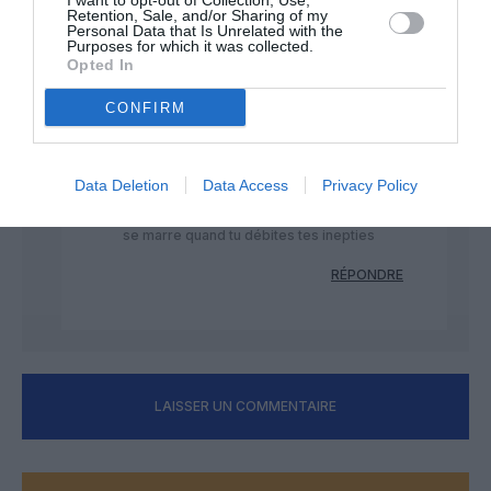
I want to opt-out of Collection, Use,
milliards de cash envolés l amerloque au
Retention, Sale, and/or Sharing of my
Personal Data that Is Unrelated with the
tapis avec seulement 20% du marché des
Purposes for which it was collected.
mono couloirs qui va représenter 75 %
Opted In
des ventes les 20 prochaines années et
des commandes et des livraisons en
CONFIRM
berne …2025 sera pas beaucoup mieux
Pendant ce temps Airbus dégage des
milliards de bénef
Data Deletion
Data Access
Privacy Policy
Prends un Kleenex le mytho tout le monde
se marre quand tu débites tes inepties
RÉPONDRE
LAISSER UN COMMENTAIRE