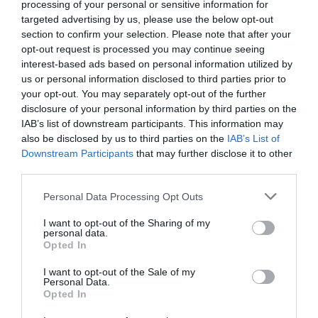
processing of your personal or sensitive information for
targeted advertising by us, please use the below opt-out
section to confirm your selection. Please note that after your
opt-out request is processed you may continue seeing
DERNIERS COMMENTAIRES
interest-based ads based on personal information utilized by
us or personal information disclosed to third parties prior to
your opt-out. You may separately opt-out of the further
disclosure of your personal information by third parties on the
strider_on
a commenté l'article :
IAB’s list of downstream participants. This information may
Fiabilité du COMAC C919 : des anomalies signalées
also be disclosed by us to third parties on the
IAB’s List of
dans un document attribué à China Southern Airlines
Downstream Participants
that may further disclose it to other
third parties.
Personal Data Processing Opt Outs
CecildeMille
a commenté l'article :
Après Emirates, Lufthansa remet en cause la réception
I want to opt-out of the Sharing of my
de Boeing 777-9 déjà construits
personal data.
Opted In
I want to opt-out of the Sale of my
Personal Data.
histoire de l'aviation
Opted In