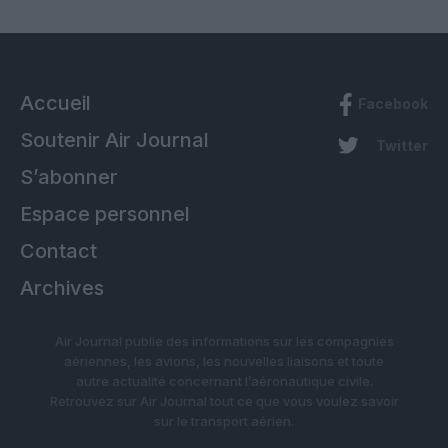
Accueil
Facebook
Soutenir Air Journal
Twitter
S’abonner
Espace personnel
Contact
Archives
Air Journal publie des informations sur les compagnies
aériennes, les avions, les nouvelles liaisons et toute
autre actualité concernant l’aéronautique civile.
Retrouvez sur Air Journal tout ce que vous voulez savoir
sur le transport aérien.