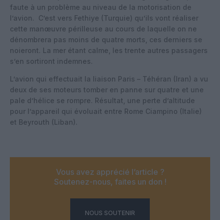
faute à un problème au niveau de la motorisation de
l’avion. C’est vers Fethiye (Turquie) qu’ils vont réaliser
cette manœuvre périlleuse au cours de laquelle on ne
dénombrera pas moins de quatre morts, ces derniers se
noieront. La mer étant calme, les trente autres passagers
s’en sortiront indemnes.
L’avion qui effectuait la liaison Paris – Téhéran (Iran) a vu
deux de ses moteurs tomber en panne sur quatre et une
pale d’hélice se rompre. Résultat, une perte d’altitude
pour l’appareil qui évoluait entre Rome Ciampino (Italie)
et Beyrouth (Liban).
Vous avez apprécié l’article ?
Soutenez-nous, faites un don !
NOUS SOUTENIR