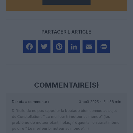
PARTAGER L'ARTICLE
Facebook
Twitter
Pinterest
LinkedIn
Email
Print
COMMENTAIRE(S)
Dakota
a commenté :
3 août 2025 - 15 h 58 min
Difficile de ne pas rappeler la boutade bien connue au sujet
du Constellation : ” Le meilleur trimoteur au monde” (les
problème de moteur étant, hélas, fréquents : on aurait même
pu dire ” Le meilleur bimoteur au monde”…).