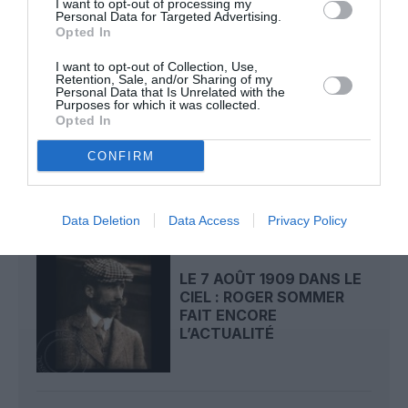
I want to opt-out of processing my
Personal Data for Targeted Advertising.
LIRE AUSSI
Opted In
I want to opt-out of Collection, Use,
Retention, Sale, and/or Sharing of my
Personal Data that Is Unrelated with the
Purposes for which it was collected.
LE 8 AOÛT 1908 DANS LE
Opted In
CIEL : UNE
DÉMONSTRATION
CONFIRM
PUBLIQUE...
Data Deletion
Data Access
Privacy Policy
LE 7 AOÛT 1909 DANS LE
CIEL : ROGER SOMMER
FAIT ENCORE
L’ACTUALITÉ