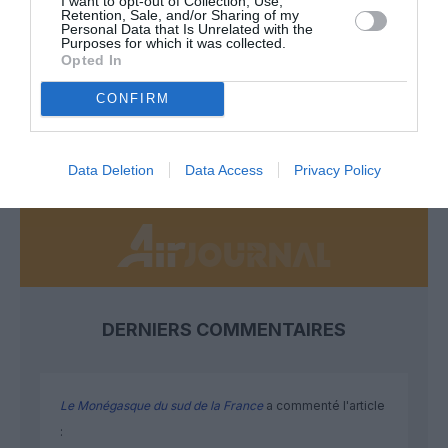
I want to opt-out of Collection, Use,
Retention, Sale, and/or Sharing of my
Personal Data that Is Unrelated with the
Appel aux lecteurs !
Purposes for which it was collected.
Opted In
Soutenez Air Journal participez
à son
développement !
CONFIRM
NOUS SOUTENIR
Data Deletion
Data Access
Privacy Policy
DERNIERS COMMENTAIRES
Le Monégasque du sud de la France
a commenté l'article
: