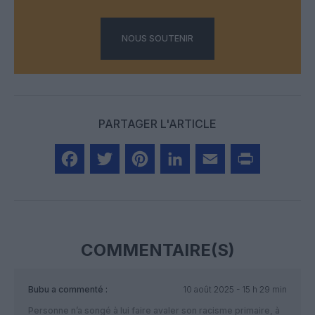
NOUS SOUTENIR
PARTAGER L'ARTICLE
Facebook
Twitter
Pinterest
LinkedIn
Email
Print
COMMENTAIRE(S)
Bubu
a commenté :
10 août 2025 - 15 h 29 min
Personne n’a songé à lui faire avaler son racisme primaire, à