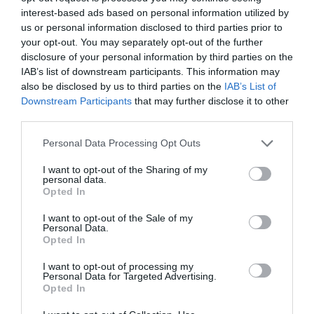
IFL
a commenté :
11 août 2025 - 14 h 05 min
interest-based ads based on personal information utilized by
us or personal information disclosed to third parties prior to
En france, ce ‘charmant’ garçon aurait toutes ses chances
your opt-out. You may separately opt-out of the further
pour être député.
disclosure of your personal information by third parties on the
RÉPONDRE
IAB’s list of downstream participants. This information may
also be disclosed by us to third parties on the
IAB’s List of
Downstream Participants
that may further disclose it to other
third parties.
Max la menace
a commenté :
15 août 2025 - 11 h 15 min
Personal Data Processing Opt Outs
Hé oui ! Encore un musulman……
SURTOUT ne pas faire d’amalgame….
I want to opt-out of the Sharing of my
personal data.
RÉPONDRE
Opted In
I want to opt-out of the Sale of my
Personal Data.
Opted In
LAISSER UN COMMENTAIRE
I want to opt-out of processing my
Personal Data for Targeted Advertising.
Opted In
FAIRE UN DON