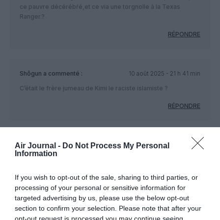
ce pauvre décérébŕé,et ce via une torgnolle à la Texas
Ranger.?
RÉPONDRE
Shôgun
a commenté :
10 août 2025 - 21 h 41 min
C’était le frère jumeau de Kimi le raciste islamiste ?
RÉPONDRE
Air Journal -
Do Not Process My Personal
Fcb1962
a commenté :
11 août 2025 - 9 h 56 min
Information
Une bonne baffe dans sa tronche puis serflex …pour
commencer!!!!
If you wish to opt-out of the sale, sharing to third parties, or
processing of your personal or sensitive information for
RÉPONDRE
targeted advertising by us, please use the below opt-out
section to confirm your selection. Please note that after your
opt-out request is processed you may continue seeing