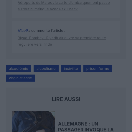
Aéroports du Maroc : la carte d’embarquement passe
au tout numérique avec Pax Check
Nico9
a commenté l'article :
Riyad–Bombay : Riyadh Air ouvre sa première route
régulière vers l’Inde
alcoolémie
alcoolisme
incivilité
prison ferme
virgin atlantic
LIRE AUSSI
ALLEMAGNE : UN
PASSAGER INVOQUE LA