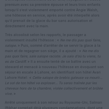
premium avec sa première épouse et leurs trois enfants
lorsqu’il s’est violemment emporté contre Angie Walsh,
une hôtesse en service, après avoir été interpellé alors
qu’il prenait de la glace du bar sans autorisation et
directement avec la main.
Très alcoolisé selon les rapports, le passager a
violemment insulté l’hôtesse : «
Ne me dis pas quoi faire,
salope.
» Puis, sommé d’arrêter de se servir la glace à la
main et de regagner son siège, il a ajouté : «
Ne me dis
pas quoi faire, sale salope raciste. Je sais d’où tu viens, tu
es de Cardiff.
» Il a ensuite tenté de se battre avec un
steward et menacé à nouveau l’hôtesse en évoquant son
séjour en escale à Lahore, en identifiant son hôtel Avari
Lahore Hotel : «
Cette salope de brebis galeuse va mourir…
Le sol de ton hôtel va exploser… Tu seras traînée par les
cheveux hors de ta chambre, violée collectivement et brûlée
vive.
»
Arrêté uniquement à son retour au Royaume-Uni, Salman
Iftikhar comptait déjà plusieurs condamnations, dont une