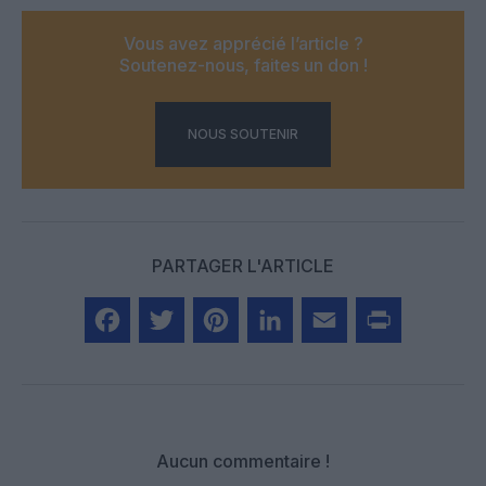
Vous avez apprécié l’article ?
Soutenez-nous, faites un don !
NOUS SOUTENIR
PARTAGER L'ARTICLE
Facebook
Twitter
Pinterest
LinkedIn
Email
Print
Aucun commentaire !