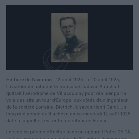
Histoire de l’aviation –
12 août 1925. Le 10 août 1925,
l’aviateur de nationalité française Ludovic Arrachart
quittait l’aérodrome de Villacoublay pour réaliser par la
voie des airs un tour d’Europe, aux côtés d’un ingénieur
de la société Lorraine-Dietrich, à savoir Henri Carol. Un
long raid aérien qu’il achève en ce mercredi 12 août 1925,
date à laquelle il est enfin de retour en France.
Lors de ce périple effectué avec un appareil Potez 25 GR,
soit un modèle de type biplan de 14 mètres d’envergure