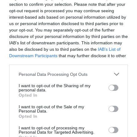
DERNIERS COMMENTAIRES
section to confirm your selection. Please note that after your
opt-out request is processed you may continue seeing
interest-based ads based on personal information utilized by
us or personal information disclosed to third parties prior to
Serge13
a commenté l'article :
your opt-out. You may separately opt-out of the further
Ryanair au Maroc : un programme hivernal record pour
disclosure of your personal information by third parties on the
relier le Royaume à 14 pays européens
IAB’s list of downstream participants. This information may
also be disclosed by us to third parties on the
IAB’s List of
Downstream Participants
that may further disclose it to other
third parties.
@ NDR
a commenté l'article :
Il s’est masturbé sur une passagère endormie : trois ans
Personal Data Processing Opt Outs
de prison et interdiction de séjour en Thaïlande
I want to opt-out of the Sharing of my
personal data.
Opted In
histoire de l'aviation
I want to opt-out of the Sale of my
Personal Data.
Opted In
LIRE AUSSI
I want to opt-out of processing my
Personal Data for Targeted Advertising.