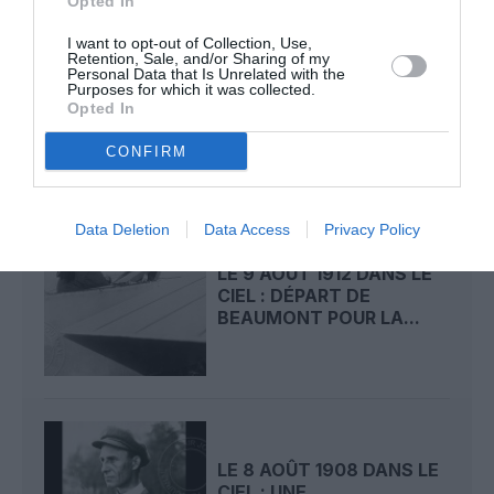
Opted In
I want to opt-out of Collection, Use,
Retention, Sale, and/or Sharing of my
LE 10 AOÛT 1908 DANS LE
Personal Data that Is Unrelated with the
CIEL : LE PRÉFET DU
Purposes for which it was collected.
MANS SAUVE LA...
Opted In
CONFIRM
Data Deletion
Data Access
Privacy Policy
LE 9 AOÛT 1912 DANS LE
CIEL : DÉPART DE
BEAUMONT POUR LA...
LE 8 AOÛT 1908 DANS LE
CIEL : UNE