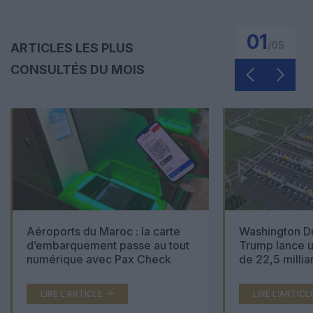
01
/
05
ARTICLES LES PLUS
CONSULTÉS DU MOIS
Aéroports du Maroc : la carte
Washington Du
d’embarquement passe au tout
Trump lance u
numérique avec Pax Check
de 22,5 millia
LIRE L'ARTICLE
LIRE L'ARTICL