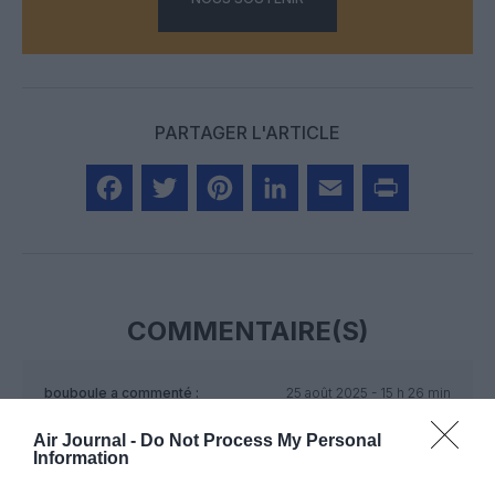
PARTAGER L'ARTICLE
Facebook
Twitter
Pinterest
LinkedIn
Email
Print
COMMENTAIRE(S)
bouboule
a commenté :
25 août 2025 - 15 h 26 min
LOT…jamais plus.J’ai eu le malheur de faire un trajet
Air Journal -
Do Not Process My Personal
Tachkent-Varsovie-Paris en mars-avril,une catastrophe de
Information
service en économique,une pagaille créée par 2 familles
indisciplinées et perturbatrices dans chaque trajet sans que