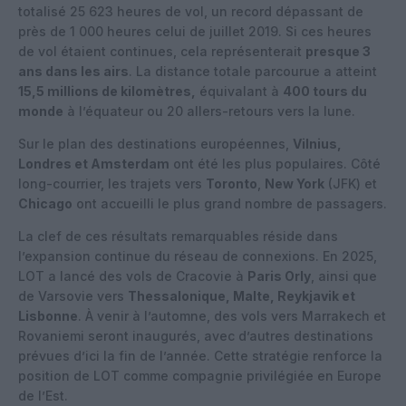
totalisé 25 623 heures de vol, un record dépassant de
près de 1 000 heures celui de juillet 2019. Si ces heures
de vol étaient continues, cela représenterait
presque 3
ans dans les airs
. La distance totale parcourue a atteint
15,5 millions de kilomètres,
équivalant à
400 tours du
monde
à l’équateur ou 20 allers-retours vers la lune.
Sur le plan des destinations européennes,
Vilnius,
Londres et Amsterdam
ont été les plus populaires. Côté
long-courrier, les trajets vers
Toronto
,
New York
(JFK) et
Chicago
ont accueilli le plus grand nombre de passagers.
La clef de ces résultats remarquables réside dans
l’expansion continue du réseau de connexions. En 2025,
LOT a lancé des vols de Cracovie à
Paris Orly
, ainsi que
de Varsovie vers
Thessalonique, Malte, Reykjavik et
Lisbonne
. À venir à l’automne, des vols vers Marrakech et
Rovaniemi seront inaugurés, avec d’autres destinations
prévues d’ici la fin de l’année. Cette stratégie renforce la
position de LOT comme compagnie privilégiée en Europe
de l’Est.