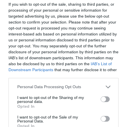
If you wish to opt-out of the sale, sharing to third parties, or
le personnel ne soit intervenu une seule fois…
processing of your personal or sensitive information for
RÉPONDRE
targeted advertising by us, please use the below opt-out
section to confirm your selection. Please note that after your
opt-out request is processed you may continue seeing
interest-based ads based on personal information utilized by
LAISSER UN COMMENTAIRE
us or personal information disclosed to third parties prior to
your opt-out. You may separately opt-out of the further
disclosure of your personal information by third parties on the
IAB’s list of downstream participants. This information may
FAIRE UN DON
also be disclosed by us to third parties on the
IAB’s List of
Downstream Participants
that may further disclose it to other
third parties.
Appel aux lecteurs !
Soutenez Air Journal participez
à son
Personal Data Processing Opt Outs
développement !
I want to opt-out of the Sharing of my
personal data.
Opted In
NOUS SOUTENIR
I want to opt-out of the Sale of my
Personal Data.
Opted In