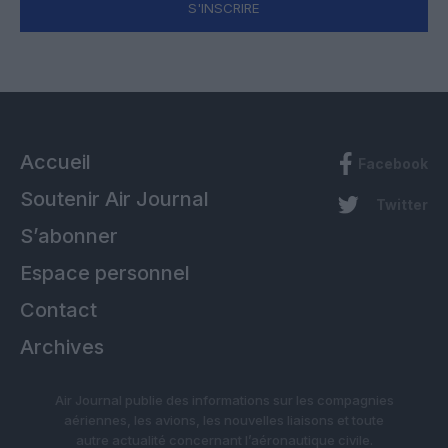
S'INSCRIRE
Accueil
Facebook
Soutenir Air Journal
Twitter
S’abonner
Espace personnel
Contact
Archives
Air Journal publie des informations sur les compagnies
aériennes, les avions, les nouvelles liaisons et toute
autre actualité concernant l’aéronautique civile.