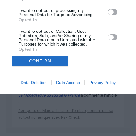
I want to opt-out of processing my
Personal Data for Targeted Advertising.
Opted In
I want to opt-out of Collection, Use,
DERNIERS COMMENTAIRES
Retention, Sale, and/or Sharing of my
Personal Data that Is Unrelated with the
Purposes for which it was collected.
Opted In
Jmp
a commenté l'article :
CONFIRM
19 h 23 sans escale : le Boeing 777F de National
Airlines relie l’Écosse à l’Australie
Data Deletion
Data Access
Privacy Policy
Le Monégasque du sud de la France
a commenté l'article
:
Aéroports du Maroc : la carte d’embarquement passe
au tout numérique avec Pax Check