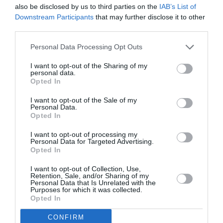
décollage
also be disclosed by us to third parties on the
IAB’s List of
Downstream Participants
that may further disclose it to other
RÉPONDRE
third parties.
Personal Data Processing Opt Outs
LAISSER UN COMMENTAIRE
I want to opt-out of the Sharing of my
personal data.
Opted In
I want to opt-out of the Sale of my
FAIRE UN DON
Personal Data.
Opted In
Appel aux lecteurs !
I want to opt-out of processing my
Personal Data for Targeted Advertising.
Soutenez Air Journal participez
à son
Opted In
développement !
I want to opt-out of Collection, Use,
Retention, Sale, and/or Sharing of my
Personal Data that Is Unrelated with the
Purposes for which it was collected.
NOUS SOUTENIR
Opted In
CONFIRM