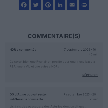
Facebook
Twitter
Pinterest
LinkedIn
Email
Print
COMMENTAIRE(S)
NDR
a commenté :
7 septembre 2025 - 16 h
46 min
Ça serait bien que Ryanair en profite pour ouvrir une base a
RBA, une a VIL et une autre a NDR ;
RÉPONDRE
GG d'A... ne pouvait rester
7 septembre 2025 - 20 h
indifférant
a commenté :
21 min
vis à vis des passagers des Asturies dont on dit que :