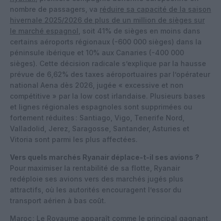
nombre de passagers, va
réduire sa capacité de la saison
hivernale 2025/2026 de plus de un million de sièges sur
le marché espagnol
, soit 41% de sièges en moins dans
certains aéroports régionaux (-600 000 sièges) dans la
péninsule ibérique et 10% aux Canaries (-400 000
sièges). Cette décision radicale s’explique par la hausse
prévue de 6,62% des taxes aéroportuaires par l’opérateur
national Aena dès 2026, jugée « excessive et non
compétitive » par la low cost irlandaise. Plusieurs bases
et lignes régionales espagnoles sont supprimées ou
fortement réduites : Santiago, Vigo, Tenerife Nord,
Valladolid, Jerez, Saragosse, Santander, Asturies et
Vitoria sont parmi les plus affectées.
Vers quels marchés Ryanair déplace-t-il ses avions ?
Pour maximiser la rentabilité de sa flotte, Ryanair
redéploie ses avions vers des marchés jugés plus
attractifs, où les autorités encouragent l’essor du
transport aérien à bas coût.
Maroc : Le Royaume apparaît comme le principal gagnant,