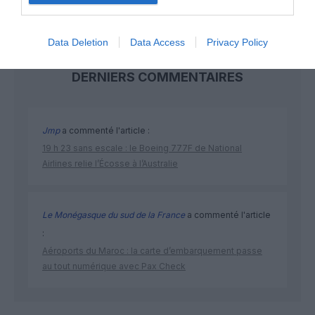
Data Deletion
Data Access
Privacy Policy
DERNIERS COMMENTAIRES
Jmp
a commenté l'article :
19 h 23 sans escale : le Boeing 777F de National
Airlines relie l’Écosse à l’Australie
Le Monégasque du sud de la France
a commenté l'article
:
Aéroports du Maroc : la carte d’embarquement passe
au tout numérique avec Pax Check