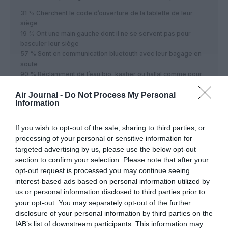
31 % Cherchent le code d’ouverture de la tablette de leur
siège
19 % Ont une main gauche dont il ne se servent pas pour
basculer leur siège
57 % Sont en communication bluetouth avec leur bagage en
soute
90 % Réclamment de l’eau bio, kasher ou hallal comme pour
les buveurs de Whiskey
Air Journal -
Do Not Process My Personal
83 % Entendent des voix avant la descente vers l’aéroport
Information
d’arrivée !
66 % Ne savent pas ou laisser leurs chaussures à l’entrée de
l’avion
If you wish to opt-out of the sale, sharing to third parties, or
24 % Ne retiennent plus leur rot à cause de la pressurisation
processing of your personal or sensitive information for
de la cabine
targeted advertising by us, please use the below opt-out
78 % Trouvent que les hôtesses de l’après-midi ressemblent
section to confirm your selection. Please note that after your
beaucoup trop à Lady Gaga
opt-out request is processed you may continue seeing
7 % Sont déterminés à boycotter la 1ère class jusqu’à fin mai
interest-based ads based on personal information utilized by
2027 !
us or personal information disclosed to third parties prior to
42 % Ne veulent plus être confondus avec l’avatar de Mr.
your opt-out. You may separately opt-out of the further
Bean
disclosure of your personal information by third parties on the
Diphtongue à prendre en compte pour le choix du siège avant
IAB’s list of downstream participants. This information may