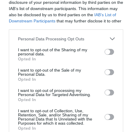
disclosure of your personal information by third parties on the
Valentin
a commenté :
12 septembre 2025 - 18 h
IAB’s list of downstream participants. This information may
49 min
also be disclosed by us to third parties on the
IAB’s List of
Downstream Participants
that may further disclose it to other
attention il va y avoir des complotistes lyonnais qui vont
débarquer en Disant Majorque est favorisé avec ses Liaisons
third parties.
Nord-Américaines vers Montréal et surtout New-York
Personal Data Processing Opt Outs
RÉPONDRE
I want to opt-out of the Sharing of my
personal data.
Opted In
LAISSER UN COMMENTAIRE
I want to opt-out of the Sale of my
Personal Data.
Opted In
I want to opt-out of processing my
FAIRE UN DON
Personal Data for Targeted Advertising.
Opted In
Appel aux lecteurs !
I want to opt-out of Collection, Use,
Retention, Sale, and/or Sharing of my
Soutenez Air Journal participez
à son
Personal Data that Is Unrelated with the
Purposes for which it was collected.
développement !
Opted In