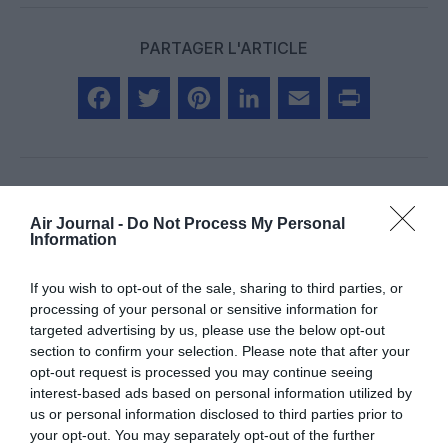
PARTAGER L'ARTICLE
Facebook
Twitter
Pinterest
LinkedIn
Email
Print
COMMENTAIRE(S)
Air Journal -
Do Not Process My Personal
Information
XLR
a commenté :
11 septembre 2025 - 15 h
If you wish to opt-out of the sale, sharing to third parties, or
53 min
processing of your personal or sensitive information for
targeted advertising by us, please use the below opt-out
Etihad, Iberia, TAP et maintenant A.Canada, on voit que le
section to confirm your selection. Please note that after your
confort est de mise avec de belles cabines business.
opt-out request is processed you may continue seeing
RÉPONDRE
interest-based ads based on personal information utilized by
us or personal information disclosed to third parties prior to
your opt-out. You may separately opt-out of the further