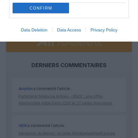
CONFIRM
NOUS SOUTENIR
Data Deletion
Data Access
Privacy Policy
DERNIERS COMMENTAIRES
Aviation
a commenté l'article :
Partenariat Malaysia Airlines – SNCF : une offre
intermodale entre Paris-CDG et 27 gares françaises
NDR
a commenté l'article :
Aéroports du Maroc : la carte d’embarquement passe