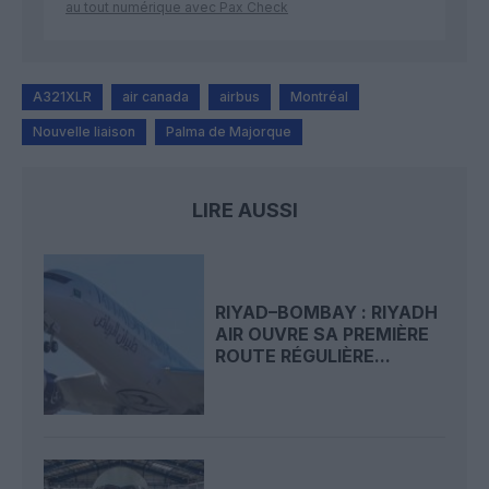
au tout numérique avec Pax Check
A321XLR
air canada
airbus
Montréal
Nouvelle liaison
Palma de Majorque
LIRE AUSSI
RIYAD–BOMBAY : RIYADH
AIR OUVRE SA PREMIÈRE
ROUTE RÉGULIÈRE...