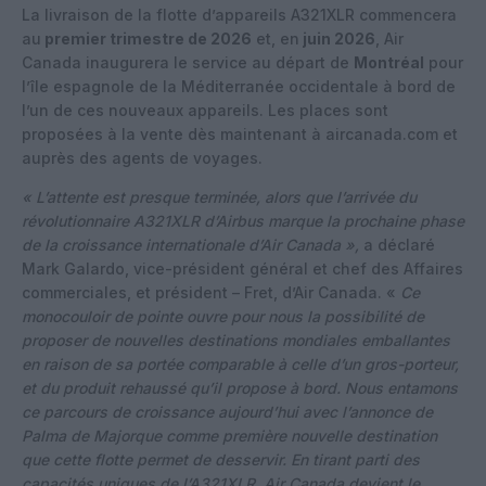
La livraison de la flotte d’appareils A321XLR commencera
au
premier trimestre de 2026
et, en
juin 2026
, Air
Canada inaugurera le service au départ de
Montréal
pour
l’île espagnole de la Méditerranée occidentale à bord de
l’un de ces nouveaux appareils. Les places sont
proposées à la vente dès maintenant à aircanada.com et
auprès des agents de voyages.
« L’attente est presque terminée, alors que l’arrivée du
révolutionnaire A321XLR d’Airbus marque la prochaine phase
de la croissance internationale d’Air Canada »,
a déclaré
Mark Galardo, vice-président général et chef des Affaires
commerciales, et président – Fret, d’Air Canada. «
Ce
monocouloir de pointe ouvre pour nous la possibilité de
proposer de nouvelles destinations mondiales emballantes
en raison de sa portée comparable à celle d’un gros-porteur,
et du produit rehaussé qu’il propose à bord. Nous entamons
ce parcours de croissance aujourd’hui avec l’annonce de
Palma de Majorque comme première nouvelle destination
que cette flotte permet de desservir. En tirant parti des
capacités uniques de l’A321XLR, Air Canada devient le