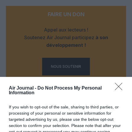
FAIRE UN DON
Appel aux lecteurs !
Soutenez Air Journal participez
à son
développement !
NOUS SOUTENIR
Air Journal -
Do Not Process My Personal
Information
If you wish to opt-out of the sale, sharing to third parties, or
processing of your personal or sensitive information for
DERNIERS COMMENTAIRES
targeted advertising by us, please use the below opt-out
section to confirm your selection. Please note that after your
opt-out request is processed you may continue seeing