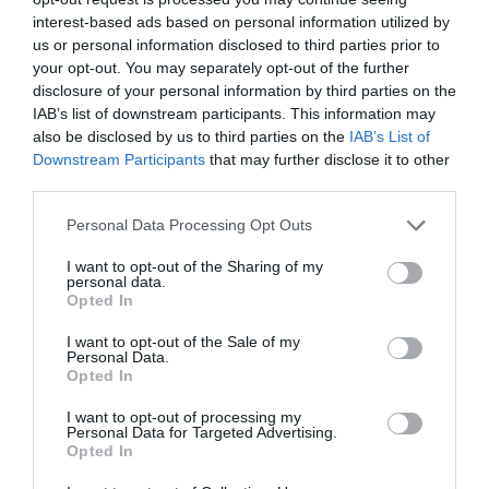
interest-based ads based on personal information utilized by
Autre ligne espérée :
a commenté l'article :
us or personal information disclosed to third parties prior to
Bruxelles–Porto : Transavia ouvre une nouvelle liaison
your opt-out. You may separately opt-out of the further
loisirs à partir de décembre 2026
disclosure of your personal information by third parties on the
IAB’s list of downstream participants. This information may
also be disclosed by us to third parties on the
IAB’s List of
Aéroport néerlandais saturé
a commenté l'article :
Downstream Participants
that may further disclose it to other
Bruxelles–Porto : Transavia ouvre une nouvelle liaison
third parties.
loisirs à partir de décembre 2026
Personal Data Processing Opt Outs
I want to opt-out of the Sharing of my
personal data.
histoire de l'aviation
Opted In
I want to opt-out of the Sale of my
Personal Data.
LIRE AUSSI
Opted In
I want to opt-out of processing my
Personal Data for Targeted Advertising.
Opted In
LE 6 AOÛT 1909 DANS LE