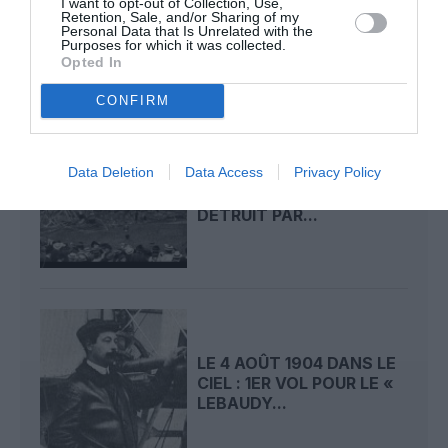
I want to opt-out of Collection, Use,
CIEL : ROGER SOMMER
Retention, Sale, and/or Sharing of my
PERMET LE SACRE...
Personal Data that Is Unrelated with the
Purposes for which it was collected.
Opted In
CONFIRM
Data Deletion
Data Access
Privacy Policy
LE 5 AOÛT 1908 DANS LE
CIEL : LE « ZEPPELIN »
DÉTRUIT PAR...
LE 4 AOÛT 1904 DANS LE
CIEL : 1ER VOL POUR LE «
LEBAUDY...