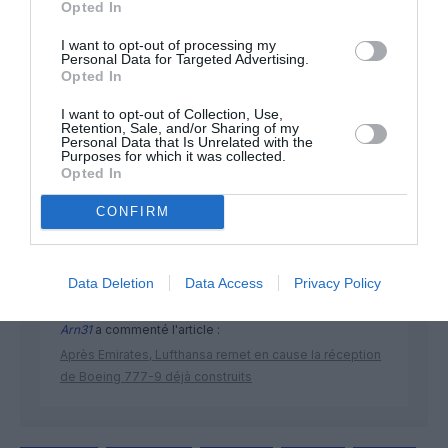
Opted In
I want to opt-out of processing my
Personal Data for Targeted Advertising.
Opted In
I want to opt-out of Collection, Use,
Retention, Sale, and/or Sharing of my
DERNIERS COMMENTAIRES
Personal Data that Is Unrelated with the
Purposes for which it was collected.
Opted In
Manfou
a commenté l'article :
CONFIRM
Pyramides, croisières et mer Rouge : l’Égypte mise sur
une saison record malgré le contexte géopolitique
Data Deletion
Data Access
Privacy Policy
Arn31
a commenté l'article :
Après Emirates, Lufthansa remet en cause la réception
de Boeing 777-9 déjà construits