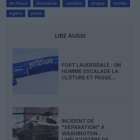
Air Peace
alcoolémie
cannabis
drogue
Insolite
nigeria
pilote
LIRE AUSSI
FORT LAUDERDALE : UN
HOMME ESCALADE LA
CLÔTURE ET PASSE...
INCIDENT DE
"SÉPARATION" À
WASHINGTON :
L’HÉLICOPTÈRE DE...